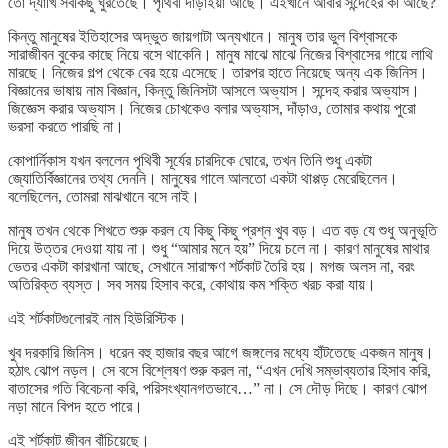
তো দ্যাখি সবকিছু ঘুরতেছে। পৃথিবী দাঁড়াইয়া আছে। এইখানে আবার সন্দেহের কী আছে?
কিন্তু মানুষের ইতিহাসের অদ্ভুত জায়গাটা অন্যখানে। মানুষ তার ভুল বিশ্বাসকে
সারাজীবন বুকের কাছে নিয়ে বসে থাকেনি। মানুষ মাঝে মাঝে নিজের বিশ্বাসের গায়ে লাথি
মারছে। নিজের গল্প থেকে বের হয়ে এসেছে। তারপর হাতে নিয়েছে অন্য এক জিনিস।
বিজ্ঞানের ভাষায় নাম বিজ্ঞান, কিন্তু জিনিসটা আসলে অভ্যাস। সন্দেহ করার অভ্যাস।
জিজ্ঞেস করার অভ্যাস। নিজের চোখকেও বলার অভ্যাস, দাঁড়াও, তোমার কথায় পুরো
ভরসা করতে পারছি না।
কোপার্নিকাস যখন বললেন পৃথিবী সূর্যের চারদিকে ঘোরে, তখন তিনি শুধু একটা
জ্যোতির্বিজ্ঞানের তথ্য দেননি। মানুষের গালে আলতো একটা থাপ্পড় মেরেছিলেন।
বলেছিলেন, তোমরা মাঝখানে বসে নাই।
মানুষ তখন থেকে শিখতে শুরু করল যে কিছু কিছু প্রশ্ন খুব বড়। এত বড় যে শুধু অনুভূতি
দিয়ে উত্তর দেওয়া যায় না। শুধু “আমার মনে হয়” দিয়ে চলে না। কারণ মানুষের মাথার
ভেতর একটা কারখানা আছে, সেখানে সারাক্ষণ শর্টকাট তৈরি হয়। মগজ অলস না, বরং
অতিরিক্ত ব্যস্ত। সব সময় হিসাব করে, কোথায় কম শক্তি খরচ করা যায়।
এই শর্টকাটগুলোরই নাম হিউরিস্টিক।
খুব দরকারি জিনিস। ধরেন বহু হাজার বছর আগে জঙ্গলের মধ্যে হাঁটতেছে একজন মানুষ।
হঠাৎ ঝোপ নড়ল। সে বসে বিশ্লেষণ শুরু করল না, “এখন দেখি সম্ভাব্যতার হিসাব করি,
বাতাসের গতি বিবেচনা করি, পরিসংখ্যানগতভাবে…” না। সে দৌড় দিছে। কারণ ঝোপ
নড়া মানে বিপদ হতে পারে।
এই শর্টকাট জীবন বাঁচিয়েছে।