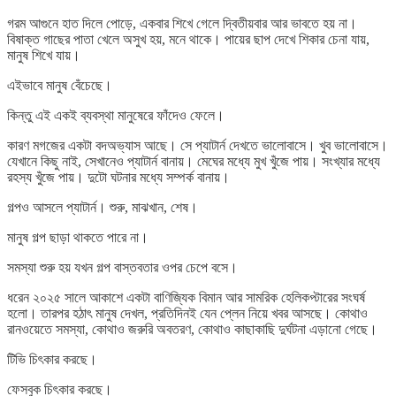
গরম আগুনে হাত দিলে পোড়ে, একবার শিখে গেলে দ্বিতীয়বার আর ভাবতে হয় না।
বিষাক্ত গাছের পাতা খেলে অসুখ হয়, মনে থাকে। পায়ের ছাপ দেখে শিকার চেনা যায়,
মানুষ শিখে যায়।
এইভাবে মানুষ বেঁচেছে।
কিন্তু এই একই ব্যবস্থা মানুষেরে ফাঁদেও ফেলে।
কারণ মগজের একটা বদঅভ্যাস আছে। সে প্যাটার্ন দেখতে ভালোবাসে। খুব ভালোবাসে।
যেখানে কিছু নাই, সেখানেও প্যাটার্ন বানায়। মেঘের মধ্যে মুখ খুঁজে পায়। সংখ্যার মধ্যে
রহস্য খুঁজে পায়। দুটো ঘটনার মধ্যে সম্পর্ক বানায়।
গল্পও আসলে প্যাটার্ন। শুরু, মাঝখান, শেষ।
মানুষ গল্প ছাড়া থাকতে পারে না।
সমস্যা শুরু হয় যখন গল্প বাস্তবতার ওপর চেপে বসে।
ধরেন ২০২৫ সালে আকাশে একটা বাণিজ্যিক বিমান আর সামরিক হেলিকপ্টারের সংঘর্ষ
হলো। তারপর হঠাৎ মানুষ দেখল, প্রতিদিনই যেন প্লেন নিয়ে খবর আসছে। কোথাও
রানওয়েতে সমস্যা, কোথাও জরুরি অবতরণ, কোথাও কাছাকাছি দুর্ঘটনা এড়ানো গেছে।
টিভি চিৎকার করছে।
ফেসবুক চিৎকার করছে।