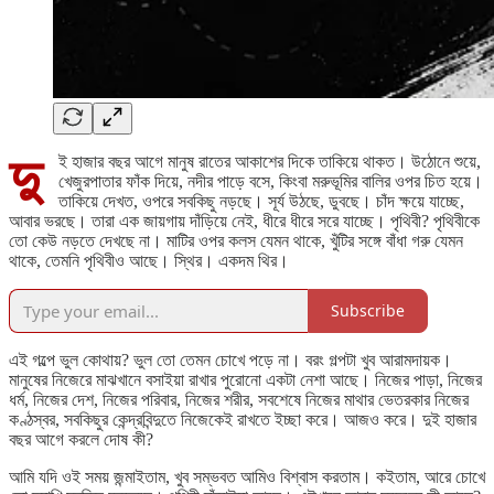
দু
ই হাজার বছর আগে মানুষ রাতের আকাশের দিকে তাকিয়ে থাকত। উঠোনে শুয়ে,
খেজুরপাতার ফাঁক দিয়ে, নদীর পাড়ে বসে, কিংবা মরুভূমির বালির ওপর চিত হয়ে।
তাকিয়ে দেখত, ওপরে সবকিছু নড়ছে। সূর্য উঠছে, ডুবছে। চাঁদ ক্ষয়ে যাচ্ছে,
আবার ভরছে। তারা এক জায়গায় দাঁড়িয়ে নেই, ধীরে ধীরে সরে যাচ্ছে। পৃথিবী? পৃথিবীকে
তো কেউ নড়তে দেখছে না। মাটির ওপর কলস যেমন থাকে, খুঁটির সঙ্গে বাঁধা গরু যেমন
থাকে, তেমনি পৃথিবীও আছে। স্থির। একদম থির।
Subscribe
এই গল্পে ভুল কোথায়? ভুল তো তেমন চোখে পড়ে না। বরং গল্পটা খুব আরামদায়ক।
মানুষের নিজেরে মাঝখানে বসাইয়া রাখার পুরোনো একটা নেশা আছে। নিজের পাড়া, নিজের
ধর্ম, নিজের দেশ, নিজের পরিবার, নিজের শরীর, সবশেষে নিজের মাথার ভেতরকার নিজের
কণ্ঠস্বর, সবকিছুর কেন্দ্রবিন্দুতে নিজেকেই রাখতে ইচ্ছা করে। আজও করে। দুই হাজার
বছর আগে করলে দোষ কী?
আমি যদি ওই সময় জন্মাইতাম, খুব সম্ভবত আমিও বিশ্বাস করতাম। কইতাম, আরে চোখে