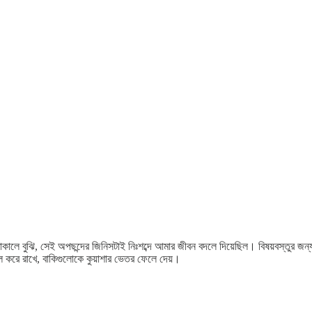
লে বুঝি, সেই অপছন্দের জিনিসটাই নিঃশব্দে আমার জীবন বদলে দিয়েছিল। বিষয়বস্তুর জ
্বল করে রাখে, বাকিগুলোকে কুয়াশার ভেতর ফেলে দেয়।