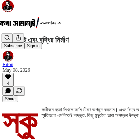
লেখার কষ্ট এবং বুদ্ধির নির্মাণ
Subscribe
Sign in
Riton
May 08, 2026
4
Share
স্কু
লজীবনে রচনা লিখতে আমি ভীষণ অপছন্দ করতাম। এখন ফিরে তাকা
স্মৃতিগুলো এমনিতেই অদ্ভুত, কিছু মুহূর্তকে তারা অসম্ভব উজ্জ