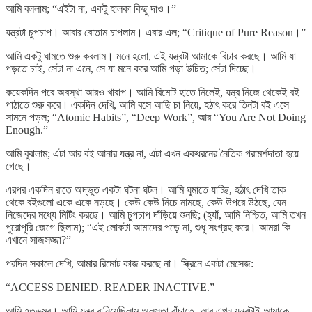
আমি বললাম; “এইটা না, একটু হালকা কিছু দাও।”
যন্ত্রটা চুপচাপ। আবার বোতাম চাপলাম। এবার এল; “Critique of Pure Reason।”
আমি একটু ঘামতে শুরু করলাম। মনে হলো, এই যন্ত্রটা আমাকে বিচার করছে। আমি যা
পড়তে চাই, সেটা না এনে, সে যা মনে করে আমি পড়া উচিত; সেটা দিচ্ছে।
কয়েকদিন পরে অবস্থা আরও খারাপ। আমি রিমোট হাতে নিলেই, যন্ত্র নিজে থেকেই বই
পাঠাতে শুরু করে। একদিন দেখি, আমি বসে আছি চা নিয়ে, হঠাৎ করে তিনটা বই এসে
সামনে পড়ল; “Atomic Habits”, “Deep Work”, আর “You Are Not Doing
Enough.”
আমি বুঝলাম; এটা আর বই আনার যন্ত্র না, এটা এখন একধরনের নৈতিক পরামর্শদাতা হয়ে
গেছে।
এরপর একদিন রাতে অদ্ভুত একটা ঘটনা ঘটল। আমি ঘুমাতে যাচ্ছি, হঠাৎ দেখি তাক
থেকে বইগুলো একে একে নড়ছে। কেউ কেউ নিচে নামছে, কেউ উপরে উঠছে, যেন
নিজেদের মধ্যে মিটিং করছে। আমি চুপচাপ দাঁড়িয়ে শুনছি; (হ্যাঁ, আমি নিশ্চিত, আমি তখন
পুরোপুরি জেগে ছিলাম); “এই লোকটা আমাদের পড়ে না, শুধু সংগ্রহ করে। আমরা কি
এখানে সাজসজ্জা?”
পরদিন সকালে দেখি, আমার রিমোট কাজ করছে না। স্ক্রিনে একটা মেসেজ:
“ACCESS DENIED. READER INACTIVE.”
আমি হতভম্ব। আমি যন্ত্র বানিয়েছিলাম অলসতা বাঁচাতে, আর এখন যন্ত্রটাই আমাকে