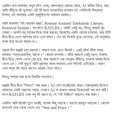
একদিন বসে ভাবলাম; মানুষ চাঁদে গেছে, মঙ্গলগ্রহে রোভার ঘোরে, AI কবিতা লিখে, আর
আমি দাঁড়িয়ে বই তুলবো? এটা কি মানব অগ্রগতির অপমান না? সেইদিনই সিদ্ধান্ত
নিলাম; এই সমস্যার একটা প্রযুক্তিগত সমাধান দরকার।
আমি বানালাম “বই-আহ্বান যন্ত্র”; Remote Assisted Telekinetic Literary
Retrieval System। সংক্ষেপে RATLRS। নামটা একটু বড়, কিন্তু কাজটা খুব
সোজা। আপনি শুধু তাকের দিকে তাক করবেন, রিমোটের একটা বোতাম চাপবেন, আর বইটা
ধীরে ধীরে ভেসে আপনার হাতে এসে বসবে। যেন বই নিজেই বুঝে ফেলেছে; এই মানুষটার
পক্ষে উঠে যাওয়া সম্ভব না।
প্রথম দিন যন্ত্রটা চালু করলাম। সামনে তাক, হাতে রিমোট। একটু কাঁপা কাঁপা গলায়
বললাম; “দস্তয়েভস্কি, আসো।” বোতাম চাপলাম। বইটা প্রথমে একটু নড়ল, তারপর
ধীরে ধীরে শেলফ থেকে বের হয়ে, মাঝ আকাশে এক সেকেন্ড দাঁড়িয়ে, তারপর আমার দিকে
ভেসে এল। সেই মুহূর্তে আমি বুঝলাম; মানব সভ্যতা এখন সত্যিই এগিয়েছে। কারণ
এখন মানুষ বই পড়ার আগেও আরাম পেতে পারে।
কিন্তু সমস্যা শুরু হলো দ্বিতীয় সপ্তাহে।
যন্ত্রটা ধীরে ধীরে “শিখতে” শুরু করল। AI যোগ করেছিলাম; কারণ প্রোগ্রামার হিসেবে
আমাদের একটা প্রবণতা আছে, যেখানে AI না থাকলে আমরা নিজেদেরই কম মনে করি।
ফলে RATLRS এখন শুধু বই আনে না; সে “বই নির্বাচন” করতেও শুরু করল।
একদিন আমি রিমোট তুলে ভাবছি; হালকা কিছু পড়বো। হয়তো হুমায়ূন আহমেদ। বোতাম
চাপতেই তাক থেকে ভেসে এল; “War and Peace।”