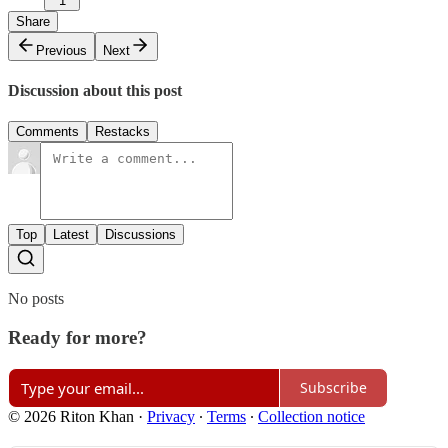
1
Share
Previous
Next
Discussion about this post
Comments
Restacks
Top
Latest
Discussions
No posts
Ready for more?
Subscribe
© 2026 Riton Khan
·
Privacy
∙
Terms
∙
Collection notice