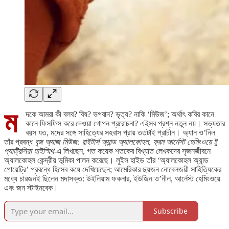
ম
দকে আমরা কী বলব? বিষ? ভগবান? ভৃত্য? নাকি ‘মিউজ’; অর্থাৎ কবির কানে
কানে ফিসফিস করে দেওয়া গোপন প্ররোচনা? এইসব প্রশ্ন নতুন নয়। সভ্যতার
বয়স যত, মদের সঙ্গে সাহিত্যের সহবাস প্রায় ততটাই প্রাচীন। অ্যান ও’নিল
তাঁর প্রবন্ধ
বুজ অ্যাজ মিউজ: রাইটার্স অ্যান্ড অ্যালকোহল, ফ্রম আর্নেস্ট হেমিংওয়ে টু
প্যাট্রিসিয়া হাইস্মিথ
-এ লিখছেন, গত কয়েক শতকের বিখ্যাত লেখকদের সৃজনজীবনে
অ্যালকোহল কেন্দ্রীয় ভূমিকা পালন করেছে। লুইস হাইড তাঁর ‘অ্যালকোহল অ্যান্ড
পোয়েট্রি’ প্রবন্ধে হিসেব কষে দেখিয়েছেন; আমেরিকার ছয়জন নোবেলজয়ী সাহিত্যিকের
মধ্যে চারজনই ছিলেন মদাসক্ত: উইলিয়াম ফকনার, ইউজিন ও’নীল, আর্নেস্ট হেমিংওয়ে
এবং জন স্টাইনবেক।
Subscribe