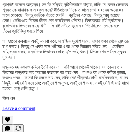
প্রশ্নটা আসলে অন্যত্র। মদ কি সত্যিই সৃষ্টিশীলতাকে বাড়ায়, নাকি সে কেবল ভেতরের
শূন্যতাকে সাময়িক কালারফুল করে? ইতিহাসের দিকে তাকালে দেখা যায়; মদ অনেকের
পাশে থেকেছে, কিন্তু কাউকে বাঁচতে দেয়নি। প্রতিভা এসেছে, কিন্তু আয়ু হয়েছে
ছোট। হেমিংওয়ে নিজের জীবন শেষ করেছিলেন গুলিতে। ফিটজেরাল্ড হার্ট অ্যাটাকে।
বুকোভস্কি লিভারের কাছে ঋণী। লি বাই নদীতে ডুবে মারা গিয়েছিলেন; লোকে বলে,
চাঁদের প্রতিবিম্ব ধরতে গিয়ে।
মদ হয়তো কল্পনাকে একটু আলগা করে, সামাজিক মুখোশ সরায়, ভাষার ওপর থেকে সেন্সরের
চাপ কমায়। কিন্তু সে একই সঙ্গে শরীরের ওপর থেকে নিয়ন্ত্রণ সরিয়ে নেয়। একদিকে
সাহিত্যের বাক্য, অন্যদিকে লিভারের কোষ; দু’পক্ষেই খরচ। মিউজ শেষ পর্যন্ত মৃত্যুর
দূত হয়।
সম্ভবত মদ কখনও কবিকে তৈরি করে না। কবি আগে থেকেই থাকে। মদ কেবল তার
ভিতরের অন্ধকার আর আলোর ফারাকটা বড় করে দেয়। কখনও তা থেকে কবিতা জন্মায়,
কখনও পতন। আমরা কি মদকে দায় দেব, নাকি সেই তীব্রতা-লোভী মানসিকতাকে, যা সব
কিছুই একটু বেশি করে চায়; একটু বেশি অনুভব, একটু বেশি ভাষা, একটু বেশি জীবন? সাথে
হয়তো একটু বেশি মৃত্যু।
রিটন খান
Leave a comment