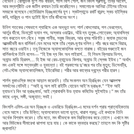
নেভেনি। রোমান্টিক যুগে লর্ড বায়রন, পার্সি বিশি শেলি, জন কিটস স্বল্পায়ু, তীব্র আবেগ,
আর মদ্যপ্রীতি এক জটিল রসায়ন তৈরি করেছিলেন। সমালোচক আনিয়া টেইলর তাঁদের
সময়কে বলেছেন নোটোরিয়াস ড্রিঙ্কার্সের যুগ। স্কটল্যান্ডে রবার্ট বারন্স; স্কচ হুইস্কির
কবি, দারিদ্র্য ও পান দুটোই ছিল তাঁর জীবনের অংশ।
উনিশ শতকের শেষভাগে প্যারিসে এক অদ্ভুত দল: শার্ল বোদলেয়ার, পল ভেরল্যেন,
আর্তুর র্যাঁবো, ভিনসেন্ট ভ্যান গঘ, অস্কার ওয়াইল্ড, অঁরি দ্য তুলুজ-লোত্রেক; অ্যাবসিন্থ
পান করতেন দল বেঁধে। সবুজ পানীয়, সবুজ বিভ্রম, আর ধূসর পরিণতি। জ্যাক লন্ডনের
আত্মজীবনী জন বার্লিকর্ন যেন মদের সঙ্গে তাঁর প্রেম-ঘৃণার দলিল। পাঁচ বছর বয়সে বিয়ার,
সাত বছরে ওয়াইন। তবু নিজেকে অ্যালকোহলিক বলতে নারাজ। বইয়ের শুরুতেই জন
বার্লিকর্নকে তিনি বলেন— “হি ইজ দ্য কিং অব লাইয়ার্স… হি গিভস ক্লিয়ার ভিশন,
অ্যান্ড মাডি ড্রিমস… হি ইজ আ রেড-হ্যান্ডেড কিলার, অ্যান্ড হি স্লেজ ইউথ।” অর্থাৎ
মদ একই সঙ্গে সত্যদ্রষ্টা ও যুবহন্তা। বই প্রকাশের দু’বছর পর তাঁর মৃত্যু; ডিসেনট্রি,
লেট-স্টেজ অ্যালকোহলিজম, ইউরেমিয়া। শরীর আর কাব্যের দ্বন্দ্বে শরীর হারল।
শার্লস বুকাওস্কি মদকে আড়াল করেননি। তাঁর সংকলন অন ড্রিঙ্কিং যেন আত্মপক্ষ
সমর্থনের নোটবই। “আই ডু অল মাই রাইটিং হোয়েন আই’ম ড্রাঙ্ক.” “ইফ আই
হ্যাডন’t বিন আ ড্রাঙ্কার্ড, আই প্রোবাবলি উড হ্যাভ কমিটেড সুইসাইড।” মদ তাঁর
কাছে ওষুধ, সঙ্গী, অজুহাত; সবই।
কিংসলি এমিস-এর অন ড্রিঙ্ক ও এভরিডে ড্রিঙ্কিং-এ মদের দর্শন প্রায় প্রাত্যহিকতায়
নেমে আসে। তাঁর উক্তি; অ্যালকোহল ভালো ভৃত্য, খারাপ প্রভু; এই কথাকে তিনি
অর্ধেক বিশ্বাস করেন। তাঁর মতে, মদ জীবনকে কম বিরক্তিকর করে তোলে। এখানে মদ
আর মিউজের সীমারেখা ঝাপসা হয়ে যায়। কে কাকে ব্যবহার করছে? তাহলে মদ কি সৃষ্টির
জ্বালানি?