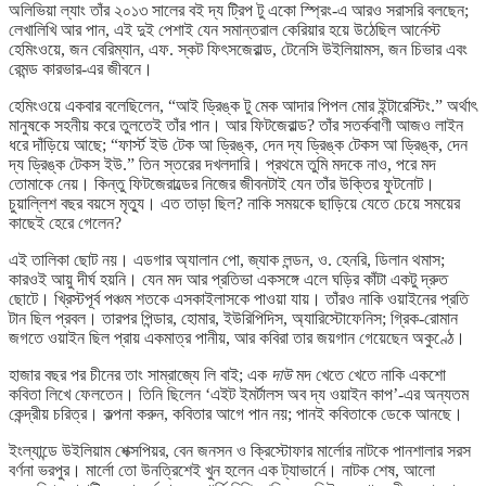
অলিভিয়া ল্যাং তাঁর ২০১৩ সালের বই দ্য ট্রিপ টু একো স্প্রিং-এ আরও সরাসরি বলছেন;
লেখালিখি আর পান, এই দুই পেশাই যেন সমান্তরাল কেরিয়ার হয়ে উঠেছিল আর্নেস্ট
হেমিংওয়ে, জন বেরিম্যান, এফ. স্কট ফিৎসজেরাল্ড, টেনেসি উইলিয়ামস, জন চিভার এবং
রেমন্ড কারভার-এর জীবনে।
হেমিংওয়ে একবার বলেছিলেন, “আই ড্রিঙ্ক টু মেক আদার পিপল মোর ইন্টারেস্টিং.” অর্থাৎ
মানুষকে সহনীয় করে তুলতেই তাঁর পান। আর ফিটজেরাল্ড? তাঁর সতর্কবাণী আজও লাইন
ধরে দাঁড়িয়ে আছে; “ফার্স্ট ইউ টেক আ ড্রিঙ্ক, দেন দ্য ড্রিঙ্ক টেকস আ ড্রিঙ্ক, দেন
দ্য ড্রিঙ্ক টেকস ইউ.” তিন স্তরের দখলদারি। প্রথমে তুমি মদকে নাও, পরে মদ
তোমাকে নেয়। কিন্তু ফিটজেরাল্ডের নিজের জীবনটাই যেন তাঁর উক্তির ফুটনোট।
চুয়াল্লিশ বছর বয়সে মৃত্যু। এত তাড়া ছিল? নাকি সময়কে ছাড়িয়ে যেতে চেয়ে সময়ের
কাছেই হেরে গেলেন?
এই তালিকা ছোট নয়। এডগার অ্যালান পো, জ্যাক লন্ডন, ও. হেনরি, ডিলান থমাস;
কারওই আয়ু দীর্ঘ হয়নি। যেন মদ আর প্রতিভা একসঙ্গে এলে ঘড়ির কাঁটা একটু দ্রুত
ছোটে। খ্রিস্টপূর্ব পঞ্চম শতকে এসকাইলাসকে পাওয়া যায়। তাঁরও নাকি ওয়াইনের প্রতি
টান ছিল প্রবল। তারপর পিন্ডার, হোমার, ইউরিপিদিস, অ্যারিস্টোফেনিস; গ্রিক-রোমান
জগতে ওয়াইন ছিল প্রায় একমাত্র পানীয়, আর কবিরা তার জয়গান গেয়েছেন অকুণ্ঠে।
হাজার বছর পর চীনের তাং সাম্রাজ্যে লি বাই; এক
দাউ
মদ খেতে খেতে নাকি একশো
কবিতা লিখে ফেলতেন। তিনি ছিলেন ‘এইট ইমর্টালস অব দ্য ওয়াইন কাপ’-এর অন্যতম
কেন্দ্রীয় চরিত্র। কল্পনা করুন, কবিতার আগে পান নয়; পানই কবিতাকে ডেকে আনছে।
ইংল্যান্ডে উইলিয়াম শেক্সপিয়র, বেন জনসন ও ক্রিস্টোফার মার্লোর নাটকে পানশালার সরস
বর্ণনা ভরপুর। মার্লো তো উনত্রিশেই খুন হলেন এক ট্যাভার্নে। নাটক শেষ, আলো