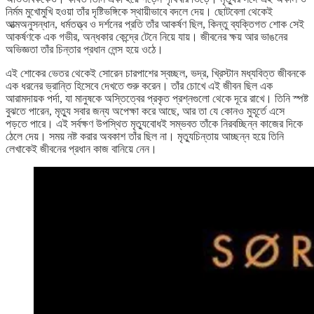
নির্মম মুখোমুখি হওয়া তাঁর দৃষ্টিভঙ্গিকে স্থায়ীভাবে বদলে দেয়। ছোটবেলা থেকেই
আত্মঅনুসন্ধান, ধর্মতত্ত্ব ও দর্শনের প্রতি তাঁর আকর্ষণ ছিল, কিন্তু ব্যক্তিগত শোক সেই
আকর্ষণকে এক গভীর, অন্ধকার কেন্দ্রে টেনে নিয়ে যায়। জীবনের ক্ষয় আর ভাঙনের
অভিজ্ঞতা তাঁর চিন্তার প্রধান লেন্স হয়ে ওঠে।
এই শোকের ভেতর থেকেই সোরেন চারপাশের স্বচ্ছল, ভদ্র, খ্রিস্টান মধ্যবিত্ত জীবনকে
এক ধরনের ভ্রান্তি হিসেবে দেখতে শুরু করেন। তাঁর চোখে এই জীবন ছিল এক
আরামদায়ক পর্দা, যা মানুষকে অস্তিত্বের প্রকৃত প্রশ্নগুলো থেকে দূরে রাখে। তিনি স্পষ্ট
বুঝতে পারেন, মৃত্যু সবার জন্য অপেক্ষা করে আছে, আর তা যে কোনও মুহূর্তে এসে
পড়তে পারে। এই সর্বক্ষণ উপস্থিত মৃত্যুবোধই সম্ভবত তাঁকে নিরবচ্ছিন্ন কাজের দিকে
ঠেলে দেয়। সময় নষ্ট করার অবকাশ তাঁর ছিল না। মৃত্যুচিন্তায় আচ্ছন্ন হয়ে তিনি
লেখাকেই জীবনের প্রধান কাজ বানিয়ে নেন।