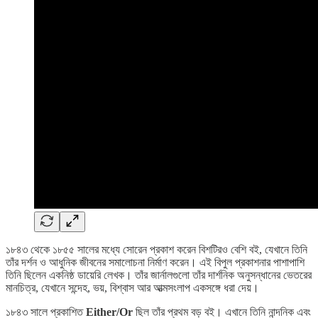
১৮৪৩ থেকে ১৮৫৫ সালের মধ্যে সোরেন প্রকাশ করেন বিশটিরও বেশি বই, যেখানে তিনি
তাঁর দর্শন ও আধুনিক জীবনের সমালোচনা নির্মাণ করেন। এই বিপুল প্রকাশনার পাশাপাশি
তিনি ছিলেন একনিষ্ঠ ডায়েরি লেখক। তাঁর জার্নালগুলো তাঁর দার্শনিক অনুসন্ধানের ভেতরের
মানচিত্র, যেখানে সন্দেহ, ভয়, বিশ্বাস আর আত্মসংলাপ একসঙ্গে ধরা দেয়।
১৮৪৩ সালে প্রকাশিত
Either/Or
ছিল তাঁর প্রথম বড় বই। এখানে তিনি নান্দনিক এবং