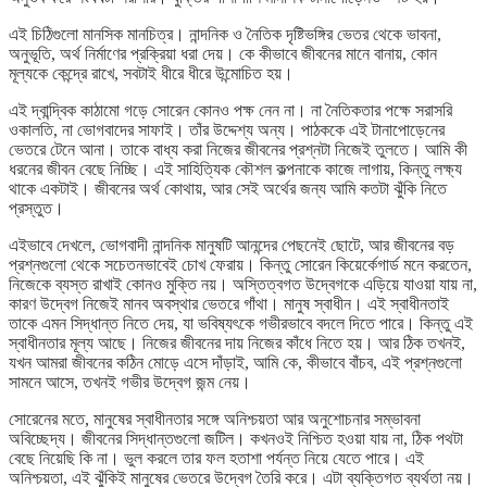
এই চিঠিগুলো মানসিক মানচিত্র। নান্দনিক ও নৈতিক দৃষ্টিভঙ্গির ভেতর থেকে ভাবনা,
অনুভূতি, অর্থ নির্মাণের প্রক্রিয়া ধরা দেয়। কে কীভাবে জীবনের মানে বানায়, কোন
মূল্যকে কেন্দ্রে রাখে, সবটাই ধীরে ধীরে উন্মোচিত হয়।
এই দ্বান্দ্বিক কাঠামো গড়ে সোরেন কোনও পক্ষ নেন না। না নৈতিকতার পক্ষে সরাসরি
ওকালতি, না ভোগবাদের সাফাই। তাঁর উদ্দেশ্য অন্য। পাঠককে এই টানাপোড়েনের
ভেতরে টেনে আনা। তাকে বাধ্য করা নিজের জীবনের প্রশ্নটা নিজেই তুলতে। আমি কী
ধরনের জীবন বেছে নিচ্ছি। এই সাহিত্যিক কৌশল কল্পনাকে কাজে লাগায়, কিন্তু লক্ষ্য
থাকে একটাই। জীবনের অর্থ কোথায়, আর সেই অর্থের জন্য আমি কতটা ঝুঁকি নিতে
প্রস্তুত।
এইভাবে দেখলে, ভোগবাদী নান্দনিক মানুষটি আনন্দের পেছনেই ছোটে, আর জীবনের বড়
প্রশ্নগুলো থেকে সচেতনভাবেই চোখ ফেরায়। কিন্তু সোরেন কিয়ের্কেগার্ড মনে করতেন,
নিজেকে ব্যস্ত রাখাই কোনও মুক্তি নয়। অস্তিত্বগত উদ্বেগকে এড়িয়ে যাওয়া যায় না,
কারণ উদ্বেগ নিজেই মানব অবস্থার ভেতরে গাঁথা। মানুষ স্বাধীন। এই স্বাধীনতাই
তাকে এমন সিদ্ধান্ত নিতে দেয়, যা ভবিষ্যৎকে গভীরভাবে বদলে দিতে পারে। কিন্তু এই
স্বাধীনতার মূল্য আছে। নিজের জীবনের দায় নিজের কাঁধে নিতে হয়। আর ঠিক তখনই,
যখন আমরা জীবনের কঠিন মোড়ে এসে দাঁড়াই, আমি কে, কীভাবে বাঁচব, এই প্রশ্নগুলো
সামনে আসে, তখনই গভীর উদ্বেগ জন্ম নেয়।
সোরেনের মতে, মানুষের স্বাধীনতার সঙ্গে অনিশ্চয়তা আর অনুশোচনার সম্ভাবনা
অবিচ্ছেদ্য। জীবনের সিদ্ধান্তগুলো জটিল। কখনওই নিশ্চিত হওয়া যায় না, ঠিক পথটা
বেছে নিয়েছি কি না। ভুল করলে তার ফল হতাশা পর্যন্ত নিয়ে যেতে পারে। এই
অনিশ্চয়তা, এই ঝুঁকিই মানুষের ভেতরে উদ্বেগ তৈরি করে। এটা ব্যক্তিগত ব্যর্থতা নয়।