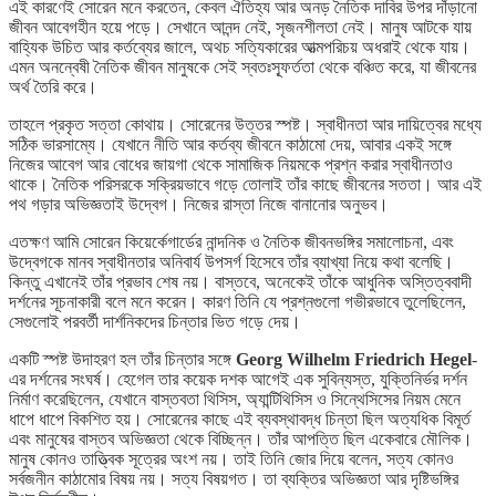
এই কারণেই সোরেন মনে করতেন, কেবল ঐতিহ্য আর অনড় নৈতিক দাবির উপর দাঁড়ানো
জীবন আবেগহীন হয়ে পড়ে। সেখানে আনন্দ নেই, সৃজনশীলতা নেই। মানুষ আটকে যায়
বাহ্যিক উচিত আর কর্তব্যের জালে, অথচ সত্যিকারের আত্মপরিচয় অধরাই থেকে যায়।
এমন অনন্বেষী নৈতিক জীবন মানুষকে সেই স্বতঃস্ফূর্ততা থেকে বঞ্চিত করে, যা জীবনের
অর্থ তৈরি করে।
তাহলে প্রকৃত সত্তা কোথায়। সোরেনের উত্তর স্পষ্ট। স্বাধীনতা আর দায়িত্বের মধ্যে
সঠিক ভারসাম্যে। যেখানে নীতি আর কর্তব্য জীবনে কাঠামো দেয়, আবার একই সঙ্গে
নিজের আবেগ আর বোধের জায়গা থেকে সামাজিক নিয়মকে প্রশ্ন করার স্বাধীনতাও
থাকে। নৈতিক পরিসরকে সক্রিয়ভাবে গড়ে তোলাই তাঁর কাছে জীবনের সততা। আর এই
পথ গড়ার অভিজ্ঞতাই উদ্বেগ। নিজের রাস্তা নিজে বানানোর অনুভব।
এতক্ষণ আমি সোরেন কিয়ের্কেগার্ডের নান্দনিক ও নৈতিক জীবনভঙ্গির সমালোচনা, এবং
উদ্বেগকে মানব স্বাধীনতার অনিবার্য উপসর্গ হিসেবে তাঁর ব্যাখ্যা নিয়ে কথা বলেছি।
কিন্তু এখানেই তাঁর প্রভাব শেষ নয়। বাস্তবে, অনেকেই তাঁকে আধুনিক অস্তিত্ববাদী
দর্শনের সূচনাকারী বলে মনে করেন। কারণ তিনি যে প্রশ্নগুলো গভীরভাবে তুলেছিলেন,
সেগুলোই পরবর্তী দার্শনিকদের চিন্তার ভিত গড়ে দেয়।
একটি স্পষ্ট উদাহরণ হল তাঁর চিন্তার সঙ্গে
Georg Wilhelm Friedrich Hegel
-
এর দর্শনের সংঘর্ষ। হেগেল তার কয়েক দশক আগেই এক সুবিন্যস্ত, যুক্তিনির্ভর দর্শন
নির্মাণ করেছিলেন, যেখানে বাস্তবতা থিসিস, অ্যান্টিথিসিস ও সিন্থেসিসের নিয়ম মেনে
ধাপে ধাপে বিকশিত হয়। সোরেনের কাছে এই ব্যবস্থাবদ্ধ চিন্তা ছিল অত্যধিক বিমূর্ত
এবং মানুষের বাস্তব অভিজ্ঞতা থেকে বিচ্ছিন্ন। তাঁর আপত্তি ছিল একেবারে মৌলিক।
মানুষ কোনও তাত্ত্বিক সূত্রের অংশ নয়। তাই তিনি জোর দিয়ে বলেন, সত্য কোনও
সর্বজনীন কাঠামোর বিষয় নয়। সত্য বিষয়গত। তা ব্যক্তির অভিজ্ঞতা আর দৃষ্টিভঙ্গির