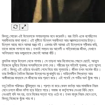
কিন্তু সোরেন এই উদ্বেগকে পলায়নসুলভ মনে করেননি। বরং তিনি একে বলেছিলেন
স্বাধীনতার মাথা ব্যথা। এই দৃষ্টিতে উদ্বেগ স্বাধীনতা আর আত্মসচেতনতার চিহ্ন।
উদ্বেগ আছে মানে আমরা যন্ত্র নই। একবার যদি আমরা এই উদ্বেগকে স্বীকার করি,
তাকে কাজে লাগানো যায়। তখনই সম্ভব হয় আবেগী ও সত্যিকারের জীবন, যেখানে
অনিশ্চয়তা আর ভঙ্গুরতাকে জেনেই আমরা বাঁচি।
নান্দনিক মানুষ উদ্বেগ থেকে পালায়। সে তাড়না আর বিনোদনের পেছনে ছোটে, আনন্দে
নিজেকে ডুবিয়ে নিজের অস্বস্তিকে চাপা দেয়। শরীরের সুখ সত্যিই সুখকর, এতে সন্দেহ
নেই। কিন্তু এই এড়িয়ে যাওয়াই শেষে নিয়ে যায় শূন্যতায়। জীবন তখন অর্ধেক বাঁচে।
তার বিপরীতে নৈতিক বিচারক উদ্বেগের মুখোমুখি হয়। দায়িত্বশীল সিদ্ধান্ত আর
অঙ্গীকারের মাধ্যমে সে জীবনের ভার গ্রহণ করে। এই পথেই সে গভীর অর্থ খুঁজে পায়।
তবু নৈতিক পরিসরও ঝুঁকিমুক্ত নয়। প্রশ্ন না করে কেবল কর্তব্য আর সামাজিক নিয়ম
মেনে চললে জীবন ফাঁপা হয়ে উঠতে পারে। সমাজ বা কর্তৃপক্ষের দেওয়া বিধি মেনে
নেওয়াই যদি সব হয়, তবে নিজের সত্তা গড়ে ওঠে না। তখন মানুষ নিয়ম মেনে চলে,
কিন্তু নিজেকে খুঁজে পায় না।