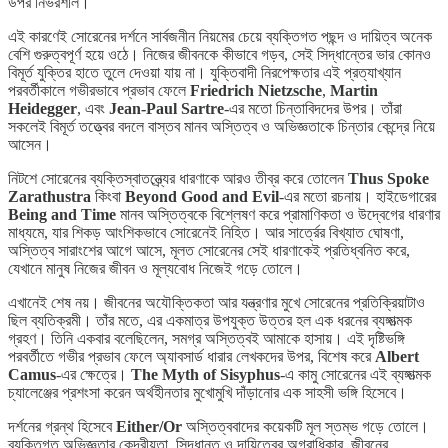
উপর নির্ভরশীল।
এই কারণেই সোরেনের দর্শনে সার্বজনীন নিয়মের চেয়ে ব্যক্তিগত পছন্দ ও দায়িত্ব অনেক
বেশি গুরুত্বপূর্ণ হয়ে ওঠে। নিজের জীবনকে কীভাবে গড়ব, সেই সিদ্ধান্তের ভার কোনও
বিমূর্ত যুক্তির হাতে তুলে দেওয়া যায় না। যুক্তিবাদী নিরপেক্ষতার এই প্রত্যাখ্যান
পরবর্তীকালে গভীরভাবে প্রভাব ফেলে
Friedrich Nietzsche
,
Martin
Heidegger
, এবং
Jean-Paul Sartre
-এর মতো চিন্তাবিদদের উপর। তাঁরা
সকলেই বিমূর্ত তত্ত্বের বদলে বাস্তব মানব অস্তিত্ব ও অভিজ্ঞতাকে চিন্তার কেন্দ্রে নিয়ে
আসেন।
নিটশে সোরেনের ব্যক্তিস্বাতন্ত্র্যের ধারণাকে আরও তীব্র করে তোলেন
Thus Spoke
Zarathustra
কিংবা
Beyond Good and Evil
-এর মতো রচনায়। হাইডেগারের
Being and Time
মানব অস্তিত্বকে বিশ্লেষণ করে প্রামাণিকতা ও উদ্বেগের ধারণার
মাধ্যমে, যার শিকড় আংশিকভাবে সোরেনেই নিহিত। আর সার্ত্রের বিখ্যাত ঘোষণা,
অস্তিত্ব সারাংশের আগে আসে, মূলত সোরেনের সেই ধারণাকেই প্রতিধ্বনিত করে,
যেখানে মানুষ নিজের জীবন ও মূল্যবোধ নিজেই গড়ে তোলে।
এখানেই শেষ নয়। জীবনের অযৌক্তিকতা আর যন্ত্রণার মুখে সোরেনের প্রতিক্রিয়াটাও
ছিল ব্যতিক্রমী। তাঁর মতে, এর একমাত্র উপযুক্ত উত্তর হল এক ধরনের ব্যঙ্গাত্মক
গ্রহণ। তিনি একবার বলেছিলেন, সমগ্র অস্তিত্বই আমাকে হাসায়। এই দৃষ্টিভঙ্গি
পরবর্তীতে গভীর প্রভাব ফেলে অ্যাবসার্ড ধারার লেখকদের উপর, বিশেষ করে
Albert
Camus
-এর ক্ষেত্রে।
The Myth of Sisyphus
-এ কামু সোরেনের এই ব্যঙ্গাত্মক
চ্যালেঞ্জের প্রশংসা করেন অর্থহীনতার মুখোমুখি দাঁড়ানোর এক সাহসী ভঙ্গি হিসেবে।
দর্শনের গ্রন্থ হিসেবে
Either/Or
অস্তিত্ববাদের কয়েকটি মূল স্তম্ভ গড়ে তোলে।
ব্যক্তিগত অভিজ্ঞতার কেন্দ্রীয়তা, সিদ্ধান্ত ও দায়িত্বের অগ্রাধিকার, জীবনের