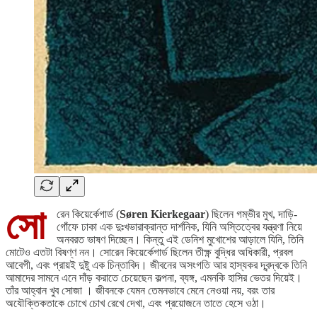
সো
রেন কিয়ের্কেগার্ড (
Søren Kierkegaar
) ছিলেন গম্ভীর মুখ, দাড়ি-
গোঁফে ঢাকা এক দুঃখভারাক্রান্ত দার্শনিক, যিনি অস্তিত্বের যন্ত্রণা নিয়ে
অনবরত ভাষণ দিচ্ছেন। কিন্তু এই ডেনিশ মুখোশের আড়ালে যিনি, তিনি
মোটেও এতটা বিষণ্ণ নন। সোরেন কিয়ের্কেগার্ড ছিলেন তীক্ষ্ণ বুদ্ধির অধিকারী, প্রবল
আবেগী, এবং প্রায়ই দুষ্টু এক চিন্তাবিদ। জীবনের অসংগতি আর হাস্যকর দ্বন্দ্বকে তিনি
আমাদের সামনে এনে দাঁড় করাতে চেয়েছেন কল্পনা, ব্যঙ্গ, এমনকি হাসির ভেতর দিয়েই।
তাঁর আহ্বান খুব সোজা । জীবনকে যেমন তেমনভাবে মেনে নেওয়া নয়, বরং তার
অযৌক্তিকতাকে চোখে চোখ রেখে দেখা, এবং প্রয়োজনে তাতে হেসে ওঠা।