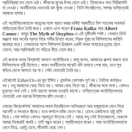
প্রতিক্রিয়া হল হেসে ওঠা। জীবনের মুখের উপর হেসে ওঠা। নিজেকেও অত সিরিয়াসলি
না নেওয়া। অর্থহীনতার ভেতরেই রস খুঁজে নেওয়া। তিনি লিখেছিলেন, সমগ্র অস্তিত্বই
আমাকে হাসায়।
এই অযৌক্তিকতাকে আনন্দের সঙ্গে গ্রহণ করার ভঙ্গিই পরবর্তীতে বিশ শতকের অবসার্ড
সাহিত্যের ভিত তৈরি করে। এখানে এসে পড়েন
Franz Kafka
আর
Albert
Camus
। কামুর
The Myth of Sisyphus
-এ এই দৃষ্টিভঙ্গি স্পষ্ট। সেখানে তিনি
যন্ত্রণা আর অর্থের প্রশ্ন নিয়ে গভীর চিন্তা করেন, গ্রিক পুরাণের সিসিফাসের কাহিনি
ব্যবহার করে। দেবতাদের শাপে সিসিফাস চিরকাল একটি পাথর পাহাড়ের চূড়ায় ঠেলে
তোলে, আর প্রতিবারই তা গড়িয়ে নীচে নেমে যায়।
এই রূপকে অন্ধ বিশ্বাসই আসলে অযৌক্তিক। কামু বলেন, আমাদের কল্পনা করতে হবে
সিসিফাসকে সুখী হিসেবে। কারণ অর্থহীনতার মাঝেই যদি হাসতে শেখা যায়, তবে সুখ
বাইরে থেকে আসতে হয় না। সেটা ভেতরেই তৈরি হয়।
এইখানেই Either/Or-এর মূল ইঙ্গিত। নান্দনিক ভোগবাদ পূর্ণ নয়। নৈতিক কর্তব্যও
নয়। তবু আমাদের বেছে নিতে হয়। আবার বেছে নিতে হয়। জীবনের সঙ্গে সঙ্গে। কোনও
চূড়ান্ত অর্থ নেই। তাই হয়তো হালকা হওয়াই ভালো। অস্তিত্বের অযৌক্তিকতার
ভেতরেই এক ধরনের বিশ্বাসের ঝাঁপ দেওয়া।
সোরেন কিয়ের্কেগার্ড আমাদের সাহস দিয়েছিলেন অনিশ্চয়তা আর ভঙ্গুরতাকে মেনে নিয়ে
আবেগী ও সৎভাবে বাঁচার। তবে কপালে ভাঁজ ফেলে নয়। চোখে একচিলতে দুষ্টু হাসি
নিয়ে। শেষ পর্যন্ত কোনও প্রস্তুত উত্তর নেই। আছে শুধু সেই উত্তরগুলো, যেগুলো
আমরা নিজেরাই বানাই। তাই পছন্দ করেন। স্বাধীনভাবে করেন। আর অযৌক্তিকতাকে
মেনে নিয়ে, একটু হেসে, জীবনটা বেছে নেন।