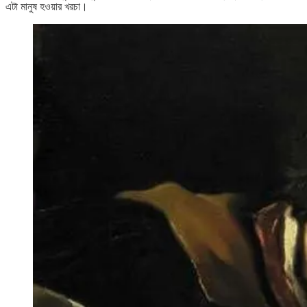
এটা মানুষ হওয়ার খরচা।