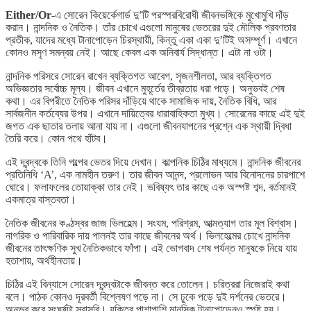
Either/Or
-এ সোরেন কিয়ের্কেগার্ড দু’টি পরস্পরবিরোধী জীবনভঙ্গিকে মুখোমুখি দাঁড়
করান। নান্দনিক ও নৈতিক। তাঁর চোখে এগুলো মানুষের ভেতরের দুই মৌলিক প্রবণতার
প্রতীক, যাদের মধ্যে টানাপোড়েন চিরস্থায়ী, কিন্তু একা একা দু’টিই অসম্পূর্ণ। এখানে
কোনও মসৃণ সমন্বয় নেই। আছে কেবল এক অনিবার্য সিদ্ধান্ত। এটা না ওটা।
নান্দনিক পরিসরে সোরেন রাখেন ব্যক্তিগত আবেগ, সৃজনশীলতা, আর ব্যক্তিগত
অভিজ্ঞতার সর্বোচ্চ মূল্য। জীবন এখানে মুহূর্তের তীব্রতায় ধরা পড়ে। অনুভবই শেষ
কথা। এর বিপরীতে নৈতিক পরিসর দাঁড়িয়ে থাকে সামাজিক দায়, নৈতিক বিধি, আর
সার্বজনীন কর্তব্যের উপর। এখানে দায়িত্বের ধারাবাহিকতা মুখ্য। সোরেনের কাছে এই দুই
জগত এক ছাতার তলায় আনা যায় না। এগুলো জীবনযাপনের প্রশ্নে এক স্থায়ী দ্বিধা
তৈরি করে। কোন পথে হাঁটব।
এই দ্বন্দ্বকে তিনি গল্পের ভেতর দিয়ে দেখান। কাল্পনিক চিঠির মাধ্যমে। নান্দনিক জীবনের
প্রতিনিধি ‘A’, এক নামহীন তরুণ। তার জীবন আনন্দ, প্রলোভন আর বিনোদনের চারপাশে
ঘোরে। ফলাফলের তোয়াক্কা তার নেই। ভবিষ্যৎ তার কাছে এক অস্পষ্ট শব্দ, বর্তমানই
একমাত্র বাস্তবতা।
নৈতিক জীবনের কণ্ঠস্বর জাজ ভিলহেল্ম। সংযম, পরিশ্রম, আত্মত্যাগ তার মূল বিশ্বাস।
নাগরিক ও পারিবারিক দায় পালনই তার কাছে জীবনের অর্থ। ভিলহেল্মের চোখে নান্দনিক
জীবনের তাৎক্ষণিক সুখ নৈতিকভাবে ফাঁপা। এই ভোগবাদ শেষ পর্যন্ত মানুষকে নিয়ে যায়
হতাশায়, অর্থহীনতায়।
চিঠির এই বিন্যাসে সোরেন দ্বন্দ্বটাকে জীবন্ত করে তোলেন। চরিত্ররা নিজেরাই কথা
বলে। পাঠক কোনও দূরবর্তী বিশ্লেষণ পড়ে না। সে ঢুকে পড়ে দুই দর্শনের ভেতরে।
অনুভব করে সংঘর্ষটা সরাসরি। যুক্তির পাশাপাশি মানসিক টানাপোড়েনও স্পষ্ট হয়।