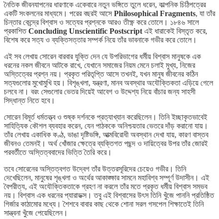
নৈতিক জীবনযাপনের ধারণাকে একেবারে নতুন ভঙ্গিতে তুলে ধরেন, কাল্পনিক চিঠিপত্রের
একটি সংকলনের মাধ্যমে। পরের বছরই আসে
Philosophical Fragments
, যা তাঁর
চিন্তার কেন্দ্রে বিশ্বাস ও সত্যের প্রশ্নকে আরও তীক্ষ্ণ করে তোলে। ১৮৪৬ সালে
প্রকাশিত
Concluding Unscientific Postscript
এই ধারাকেই বিস্তৃত করে,
বিশেষ করে সত্য ও ব্যক্তিসত্তার সম্পর্ক নিয়ে তাঁর ভাবনাকে গভীর করে তোলে।
এই সব লেখায় সোরেন বারবার যুক্তি দেন যে উপরিভাগের ধর্মীয় বিশ্বাস মানুষকে এক
ধরনের নকল জীবনে আটকে রাখে, যেখানে সমাজের নিয়ম মেনে চলাই মুখ্য, নিজের
অস্তিত্বের প্রশ্ন নয়। প্রকৃত পরিতৃপ্তি আসে তখনই, যখন মানুষ জীবনের কঠিন
সত্যগুলোর মুখোমুখি হয়। বিশৃঙ্খলা, যন্ত্রণা, মানব অবস্থার অযৌক্তিকতা এড়িয়ে গেলে
চলবে না। বরং সেগুলোর ভেতর দিয়েই আবেগ ও উদ্দেশ্য নিয়ে বাঁচার জন্য সাহসী
সিদ্ধান্ত নিতে হবে।
সোরেন বিমূর্ত ধর্মতত্ত্ব ও শুষ্ক দর্শনকে প্রত্যাখ্যান করেছিলেন। তিনি ইচ্ছাকৃতভাবেই
সাহিত্যিক কৌশল ব্যবহার করেন, যেন পাঠককে অনিশ্চয়তার ভেতরে দাঁড় করানো যায়।
তাঁর লেখায় একাধিক কণ্ঠ, ভাঙা দৃষ্টিভঙ্গি, আত্মবিরোধী অবস্থান দেখা যায়, কারণ বাস্তব
জীবনও তেমনই। অর্থ খোঁজার ক্ষেত্রে ব্যক্তিগত পছন্দ ও দায়িত্বের উপর তাঁর জোরই
পরবর্তীতে অস্তিত্ববাদের ভিত্তি তৈরি করে।
তবে সোরেনের অস্তিত্বগত উদ্বেগ তাঁর উত্তরসূরিদের চেয়েও গভীর। তিনি
দেখেছিলেন, মানুষের শৃঙ্খলা ও অর্থের আকাঙ্ক্ষার সামনে মহাবিশ্ব সম্পূর্ণ উদাসীন। এই
বৈপরীত্য, এই অযৌক্তিকতাকে গ্রহণ না করলে তাঁর মতে প্রকৃত ধর্মীয় বিশ্বাস সম্ভব
নয়। বিশ্বাস এক ধরনের প্যারাডক্স। তবু এই বিশ্বাসের উৎস তিনি খুঁজে পাননি প্রতিষ্ঠিত
গির্জার কাঠামোর মধ্যে। শৈশবে বাবার কাছ থেকে শোনা সরল গসপেল শিক্ষাতেই তিনি
সান্ত্বনা খুঁজে পেয়েছিলেন।