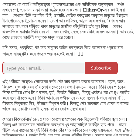
সোরেনের লেখালেখি অস্তিত্বের প্যারাডক্সগুলোর এক সাহিত্যিক অনুসন্ধান। দর্শন
এখানে গল্প, ছদ্মনাম, ভাঙা ভাঙা কণ্ঠস্বরের এক মঞ্চ।
Either/Or
-এর কথাই ধরা
যাক। সেখানে তিনি কাল্পনিক চিঠি, ডায়েরি, নৈতিক বক্তৃতার আড়ালে মানুষের চিরন্তন
টানাপোড়েনকে উন্মোচন করেন। ভোগ আর দায়িত্ব, আনন্দ আর কর্তব্য, বিশ্বাস আর
সংশয়ের মাঝখানে দাঁড়িয়ে থাকা মানুষের মানসিক কাঁপুনিটাই তাঁর মূল বিষয়। কোনও
একপাক্ষিক সমাধান তিনি দেন না। বরং দেখান, বেছে নেওয়াটাই আসল সমস্যা। আর সেই
বেছে নেওয়ার ভারটাই মানুষকে মানুষ করে তোলে।
যদি সমাজ, প্রযুক্তি, বই আর মানুষের জটিল মনস্তত্ত্ব নিয়ে আলোচনা পড়তে চান—
তাহলে সাবস্ক্রাইব করে পড়তে শুরু করলেই হলো। 👇🏻
Subscribe
এই গভীরতা সত্ত্বেও সোরেনের দর্শন সেই ভার হালকা করতে জানতেন। ব্যঙ্গ, আত্ম-
বিদ্রুপ, সূক্ষ্ম হাস্যরস তাঁর লেখার ভেতরে সারাক্ষণ নড়াচড়া করে। তিনি যেন পাঠকের
দিকে তাকিয়ে চোখ টিপে বলেন, হ্যাঁ, বিষয়টা সিরিয়াস, কিন্তু এতটাও নয় যে মুখ গম্ভীর
করে বসে থাকতে হবে। তিনি আমাদের গভীরভাবে ভাবতে বলেন কীভাবে আমরা বাঁচি,
কীভাবে সিদ্ধান্ত নিই, কীভাবে বিশ্বাস করি। কিন্তু সেই ভাবনাটা যেন কেবল কপালের
ভাঁজে নয়, কোথাও একটা হালকা হাসির রেখাও রেখে যায়।
সোরেন কিয়ের্কেগার্ড ১৮১৩ সালে কোপেনহেগেনের এক বিত্তশালী পরিবারে জন্ম নেন।
কিন্তু এই আরামদায়ক সামাজিক অবস্থান খুব তাড়াতাড়িই অর্থহীন হয়ে পড়ে। মাত্র
পঁচিশ বছর বয়সের মধ্যেই তিনি হারান তাঁর সাত ভাইবোনের মধ্যে ছয়জনকে, সঙ্গে দু’জন
অভিভাবককেও। কার্যত তিনি একা হয়ে পড়েন পৃথিবীর ভিড়ে। মৃত্যুর সঙ্গে এই অকাল ও