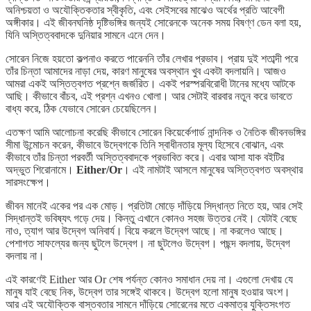
অনিশ্চয়তা ও অযৌক্তিকতার স্বীকৃতি, এবং সেইসবের মাঝেও অর্থের প্রতি আবেগী
অঙ্গীকার। এই জীবনঘনিষ্ঠ দৃষ্টিভঙ্গির জন্যই সোরেনকে অনেক সময় বিষণ্ণ ডেন বলা হয়,
যিনি অস্তিত্ববাদকে দুনিয়ার সামনে এনে দেন।
সোরেন নিজে হয়তো কল্পনাও করতে পারেননি তাঁর লেখার প্রভাব। প্রায় দুই শতাব্দী পরে
তাঁর চিন্তা আমাদের নাড়া দেয়, কারণ মানুষের অবস্থান খুব একটা বদলায়নি। আজও
আমরা একই অস্তিত্বগত প্রশ্নে জর্জরিত। একই পরস্পরবিরোধী টানের মধ্যে আটকে
আছি। কীভাবে বাঁচব, এই প্রশ্ন এখনও খোলা। আর সেটাই বারবার নতুন করে ভাবতে
বাধ্য করে, ঠিক যেভাবে সোরেন চেয়েছিলেন।
এতক্ষণ আমি আলোচনা করেছি কীভাবে সোরেন কিয়ের্কেগার্ড নান্দনিক ও নৈতিক জীবনভঙ্গির
সীমা উন্মোচন করেন, কীভাবে উদ্বেগকে তিনি স্বাধীনতার মূল্য হিসেবে বোঝান, এবং
কীভাবে তাঁর চিন্তা পরবর্তী অস্তিত্ববাদকে প্রভাবিত করে। এবার আসা যাক বইটির
অদ্ভুত শিরোনামে।
Either/Or
। এই নামটাই আসলে মানুষের অস্তিত্বগত অবস্থার
সারসংক্ষেপ।
জীবন মানেই একের পর এক মোড়। প্রতিটা মোড়ে দাঁড়িয়ে সিদ্ধান্ত নিতে হয়, আর সেই
সিদ্ধান্তই ভবিষ্যৎ গড়ে দেয়। কিন্তু এখানে কোনও সহজ উত্তর নেই। যেটাই বেছে
নাও, ত্যাগ আর উদ্বেগ অনিবার্য। বিয়ে করলে উদ্বেগ আছে। না করলেও আছে।
পেশাগত সাফল্যের জন্য ছুটলে উদ্বেগ। না ছুটলেও উদ্বেগ। পছন্দ বদলায়, উদ্বেগ
বদলায় না।
এই কারণেই Either আর Or শেষ পর্যন্ত কোনও সমাধান দেয় না। এগুলো দেখায় যে
মানুষ যাই বেছে নিক, উদ্বেগ তার সঙ্গেই থাকবে। উদ্বেগ হলো মানুষ হওয়ার অংশ।
আর এই অযৌক্তিক বাস্তবতার সামনে দাঁড়িয়ে সোরেনের মতে একমাত্র যুক্তিসংগত