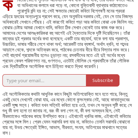
ক
যা অভিধানের কলামে ধরা পড়ে না, কোনো যুক্তিবাদী ব্যাখ্যার কাঠামোতেও
পুরোপুরি বন্দি হয় না; সেই ক্ষমতার জোরেই কবিতা বিশ্লেষণী মনের প্রহরা
এড়িয়ে হৃদয়ের অন্তঃপুরে প্রবেশ করে, যেন অনুমতির দরকার নেই, যেন সে তার নিজস্ব
অধিকারেই সেখানে পৌঁছয়। এই কারণেই কবিতা পড়া আর কবিতা বোঝা এক জিনিস নয়;
বোঝার চেষ্টায় আমরা যেখানে থামি, কবিতা ঠিক সেখান থেকেই তার কাজ শুরু করে।
আমাদের দেশের আলঙ্কারিকরা বহু আগেই এই দ্বৈততার দিকে দৃষ্টি দিয়েছিলেন। তাঁরা
কাব্যের দুই প্রকার অর্থের কথা বলেছেন; একটি তার বাচ্যার্থ, যাকে বলা যায় প্রকাশ্য,
উচ্চারিত, ভাষার শরীরে লেগে থাকা অর্থ; আরেকটি তার ব্যঙ্গার্থ, অর্থাৎ ধ্বনি, যা শব্দের
আড়ালে থেকে, শব্দকে অতিক্রম করে, পাঠকের চেতনায় ধীরে ধীরে বিস্তার লাভ করে।
সেই বাচ্যার্থ প্রয়োজনীয় হলেও চূড়ান্ত নয়; রসবাদীদের মতে এই দুই অর্থের মধ্যে
প্রভেদ কেবল পরিমাণগত নয়, গুণগতও, এতটাই মৌলিক যে প্রথমটিকে তাঁরা লৌকিক
এবং দ্বিতীয়টিকে অলৌকিক বলে চিহ্নিত করতে দ্বিধা করেননি।
Subscribe
এই অলৌকিকতার কথাটা আধুনিক কানে কিছুটা অতিশয়োক্তি মনে হতে পারে, কিন্তু
একটু ভেবে দেখলেই বোঝা যায়, এর মধ্যে কোনো কুসংস্কার নেই, আছে কাব্যানুভবের
একটি সূক্ষ্ম সত্য। কবিতা যখন সত্যিই কবিতা হয়ে ওঠে, তখন সে অনুভব সৃষ্টি করে; সে
শুধু কী বলা হলো তা জানায় না, বরং কী বলা গেল না, কী বলা অসম্ভব ছিল, সেই
নীরবতাকেও পাঠকের কাছে উপস্থিত করে। এইখানেই ধ্বনির কাজ, এইখানেই কবিতার
প্রেমের সঙ্গে মিল। প্রেম যেমন সরাসরি বলা যায় না, কবিতাও তেমনি সরাসরি বোঝানো
যায় না; উভয় ক্ষেত্রেই ইঙ্গিত, আভাস, নীরবতা, সংযম, অতিশয়ের মাঝখানে সত্যের
বাস।