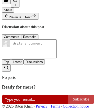
1
Share
Previous
Next
Discussion about this post
Comments
Restacks
Top
Latest
Discussions
No posts
Ready for more?
Subscribe
© 2026 Riton Khan
·
Privacy
∙
Terms
∙
Collection notice