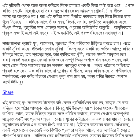
এই দৃষ্টিভঙ্গি থেকে আজ বাংলা কবিতার দিকে তাকালে একটি বিষয় স্পষ্ট হয়ে ওঠে। এখানে
কবিতা মোটেও বিদ্রোহের হাতিয়ার নয়; আবার কেবল আত্মমগ্ন সৌন্দর্যচর্চা বা গীতল
আবেগের আশ্রয়ও নয়। বরং এই কবিতা নানা বিপরীত প্রবণতার মধ্য দিয়ে নিজের ভাষা
খুঁজে নিয়েছে। একদিকে আছে তীব্র মনন, বিতর্ক, সংশয়, ক্লান্তি; অন্যদিকে আছে
নিঃশব্দ বিস্ময়, প্রকৃতির সঙ্গে একান্ত সংলাপ, প্রেমের অনির্বচনীয় আকুতি। আধুনিকতার
প্রকৃত লক্ষণই হলো এই বহুত্ব, এই অসমমিতি, এই পরস্পরবিরোধের সহাবস্থান।
সমালোচকরা প্রায়ই যুগ, আন্দোলন, প্রবণতা দিয়ে কবিতাকে চিহ্নিত করতে চান। এতে
একটি সুবিধা আছে, ইতিহাস লেখার সুবিধা। কিন্তু এতে একটি বড় ক্ষতিও আছে; কবিতার
জীবন্ত সত্তা, তার স্বতন্ত্র স্বর, তার ব্যক্তিগত ঝুঁকি, অনেক সময়ই আড়ালে চলে
যায়। একই সময়ে জন্ম নেওয়া কবিরাও যে সম্পূর্ণ ভিন্ন জগতে বাস করতে পারেন, এই
সত্য মেনে নিতে সমালোচনার মন সবসময় প্রস্তুত থাকে না। অথচ পাঠকের অভিজ্ঞতা
প্রায়ই বলে দেয়, এক কবির কাছে যা দুর্বোধ্য বা শীতল, অন্য কবির কাছে তা গভীরভাবে
স্পর্শকাতর; এক কবির নীরবতা যেখানে শূন্য বলে মনে হয়, অন্য কবির নীরবতা সেখানে
অর্থে টইটম্বুর।
Share
এই কারণেই যুগ সংকলনের উদ্দেশ্য যদি কেবল প্রতিনিধিত্ব করা হয়, তাহলে সে কাজ
যান্ত্রিক হয়ে ওঠার আশঙ্কা থাকে। কিন্তু যদি উদ্দেশ্য হয় পাঠকের সংবেদনশীলতাকে
জাগিয়ে তোলা, তাকে বিভিন্ন স্বরের সঙ্গে পরিচিত করানো, তাহলে সেখানে অসম্পূর্ণতা
সত্ত্বেও একটি সৎ প্রয়াস সম্ভব। কোনো যুগের কবিতাকে এক কথায় ধরা যায় না, কোনো
আন্দোলনের চরিত্র এক বাক্যে নির্ণয় করা যায় না। ইতিহাস আমাদের বারবার দেখিয়েছে,
একই আন্দোলনের ভেতরেই কত বিপরীত প্রবণতা সক্রিয় থাকে, কত আত্মবিরোধী স্রোত
পাশাপাশি বয়ে চলে। সাহিত্য সেই জটিলতারই প্রতিফলন, মানুষের চিত্তের নির্যাস বলেই