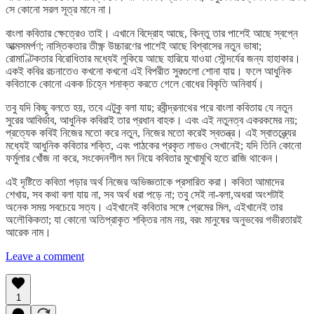
সে কোনো সরল সূত্র মানে না।
বাংলা কবিতার ক্ষেত্রেও তাই। এখানে বিদ্রোহ আছে, কিন্তু তার পাশেই আছে স্বপ্নে
আত্মসমর্পণ; নাস্তিকতার তীক্ষ্ণ উচ্চারণের পাশেই আছে বিশ্বাসের নতুন ভাষা;
রোমাণ্টিকতার বিরোধিতার মধ্যেই লুকিয়ে আছে হারিয়ে যাওয়া সৌন্দর্যের জন্য হাহাকার।
একই কবির রচনাতেও কখনো কখনো এই বিপরীত সুরগুলো শোনা যায়। ফলে আধুনিক
কবিতাকে কোনো একক চিহ্নে শনাক্ত করতে গেলে বোধের বিকৃতি অনিবার্য।
তবু যদি কিছু বলতে হয়, তবে এটুকু বলা যায়; রবীন্দ্রনাথের পরে বাংলা কবিতায় যে নতুন
সুরের আবির্ভাব, আধুনিক কবিরাই তার প্রধান বাহক। এবং এই নতুনত্ব একরকমের নয়;
প্রত্যেক কবিই নিজের মতো করে নতুন, নিজের মতো করেই স্বতন্ত্র। এই স্বাতন্ত্র্যের
মধ্যেই আধুনিক কবিতার শক্তি, এবং পাঠকের প্রকৃত লাভও সেখানেই; যদি তিনি কোনো
ফর্মুলার খোঁজ না করে, সংবেদনশীল মন নিয়ে কবিতার মুখোমুখি হতে রাজি থাকেন।
এই দৃষ্টিতে কবিতা পড়ার অর্থ নিজের অভিজ্ঞতাকে প্রসারিত করা। কবিতা আমাদের
শেখায়, সব কথা বলা যায় না, সব অর্থ ধরা পড়ে না; তবু সেই না-বলা,অধরা অংশটাই
অনেক সময় সবচেয়ে সত্য। এইখানেই কবিতার সঙ্গে প্রেমের মিল, এইখানেই তার
অলৌকিকতা; যা কোনো অতিপ্রাকৃত শক্তির নাম নয়, বরং মানুষের অনুভবের গভীরতারই
আরেক নাম।
Leave a comment
1