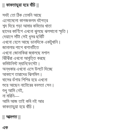
|| কাকতাড়ুয়া হয়ে বাঁচি ||
সবই তো ঠিক তেমনি আছে
এলোমেলো কাগজকলম বইপত্র
শব্দ দিয়ে গড়া আমার কবিতার খাতা
ছাদের কার্ণিশে এখনো ঝুলছে ঝলসানো স্মৃতি।
দেয়ালে সাঁটা সেই ধূসর ছবিটি
এখনো হেলে আছে ডানদিকে একটু্খানি।
জানালার পাশে বাগানটিতে
এখনো জোনাকিরা জ্বালছে মশাল
ঝিঁঝিঁরা এখনো আবৃত্তি করছে
কমিউনিস্ট ম্যানিফেস্টো।
অন্ধকার এখনো এসে উলটে দিচ্ছে
আকাশে তারাদের ঝিলমিল।
ঘাসের ডঁগায় শিশির হয়ে এখনো
শুয়ে আছেন নাটোরের বনলতা সেন।
শুধু আমি নেই,
না মরিনি—
আমি আজ তাই কবি নই আর
কাকতাড়ুয়া হয়ে বাঁচি।
|| আত্মগত ||
এক