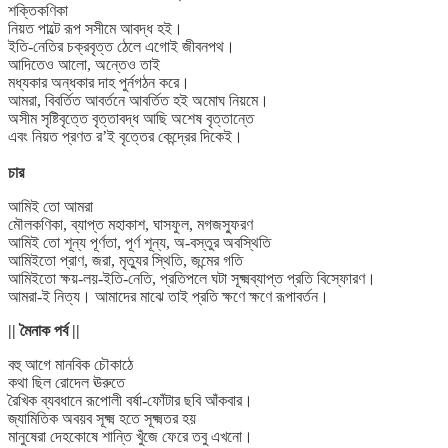
শক্তিকণিকা
নিয়ত পাল্টে রূপ সসীমে আবদ্ধ হই।
ইতি-নেতির চক্রবৃত্ত ঠেলে এগোই জীবনপথ।
আদিতেও আলো, অন্তেও তাই
মধ্যকার অন্ধকার দাহ পুর্নগঠন করে।
আমরা, বিবর্তিত আবর্তনে আবর্তিত হই অমোঘ নিয়মে।
অসীম সৃষ্টিবৃত্তে বৃত্তাবদ্ধ আছি অশেষ বৃত্তান্তে
এবং নিয়ত প্রণত র’ই বৃত্তের কেন্দ্রের দিকেই।
চার
আমিই তো আমরা
মৌলকণিকা, ব্যাপ্ত মহাকাশ, ঘাসফুল, মগজস্ফুরণ
আমিই তো শূন্য পূর্ণতা, পূর্ণ শূন্য, অ-বস্তুর অবস্থিতি
আমিইতো প্রাণ, জরা, মৃত্যুর স্থিতি, জন্মের গতি
আমিইতো ক্ষয়-লয়-ইতি-নেতি, প্রতিপলে ঘটা সূক্ষ্মব্যাপ্ত প্রতি বিস্ফোরণ।
আমরা-ই নিত্য। আমাদের মাঝে তাই প্রতি ক্ষণে ক্ষণে রূপাবর্তন।
|| মৈনাক পর্ব ||
বহু আগে মানবিক চৌকাঠে
কথা ছিল রোদেল ঊরুতে
রৈখিক ব্যবধানে রূপোলী বর্ষা-ফোঁটার ছবি আঁকবার।
জ্যামিতিক অবয়ব সূক্ষ্ম হতে সূক্ষ্মতর হয়
মানুষেরা দেহকোষে শান্তি খুঁজে ফেরে তবু এখনো।