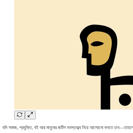
যদি সমাজ, প্রযুক্তি, বই আর মানুষের জটিল মনস্তত্ত্ব নিয়ে আলোচনা শুনতে চান—তাহলে