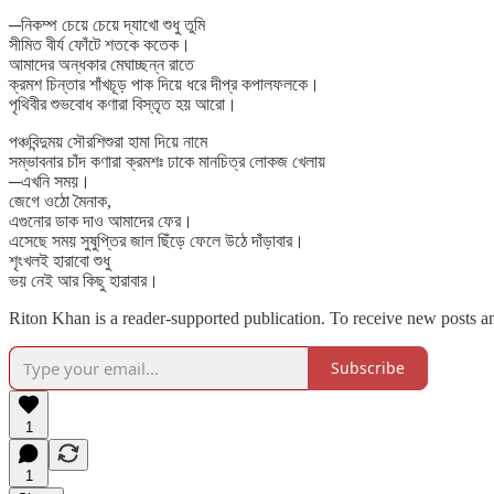
─নিকম্প চেয়ে চেয়ে দ্যাখো শুধু তুমি
সীমিত বীর্য ফোঁটে শতকে কতেক।
আমাদের অন্ধকার মেঘাচ্ছন্ন রাতে
ক্রমশ চিন্তার শাঁখচূড় পাক দিয়ে ধরে দীপ্র কপালফলকে।
পৃথিবীর শুভবোধ কণারা বিস্তৃত হয় আরো।
পঞ্চবিন্দুময় সৌরশিশুরা হামা দিয়ে নামে
সম্ভাবনার চাঁদ কণারা ক্রমশঃ ঢাকে মানচিত্র লোকজ খেলায়
─এখনি সময়।
জেগে ওঠো মৈনাক,
এগুনোর ডাক দাও আমাদের ফের।
এসেছে সময় সুষুপ্তির জাল ছিঁড়ে ফেলে উঠে দাঁড়াবার।
শৃংখলই হারাবো শুধু
ভয় নেই আর কিছু হারাবার।
Riton Khan is a reader-supported publication. To receive new posts a
Subscribe
1
1