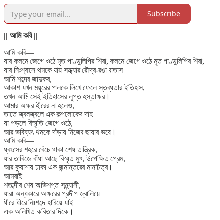
Subscribe
|| আমি কবি ||
আমি কবি—
যার কলমে জেগে ওঠে মৃত পাণ্ডুলিপির শিরা, কলমে জেগে ওঠে মৃত পাণ্ডুলিপির শিরা,
যার নিঃশ্বাসে থমকে যায় সন্ধ্যার রৌদ্র-রঙা বাতাস—
আমি শব্দের জাদুকর,
আকাশ যখন ময়ূরের পালকে লিখে ফেলে স্তব্ধতার ইতিহাস,
তখন আমি সেই ইতিহাসের লুপ্ত হস্তাক্ষর।
আমার অক্ষর হীরের না হলেও,
তাতে জ্বলজ্বলে এক কল্পলোকের দাহ—
যা পড়লে বিস্মৃতি জেগে ওঠে,
আর ভবিষ্যৎ থমকে দাঁড়ায় নিজের ছায়ার ভয়ে।
আমি কবি—
ধ্বংসের শহরে বেঁচে থাকা শেষ তান্ত্রিক,
যার তাবিজে বাঁধা আছে বিস্মৃত মুখ, উপেক্ষিত প্রেম,
আর কুয়াশায় ঢাকা এক জন্মান্তরের মানচিত্র।
আমরাই—
শতাব্দীর শেষ অভিশপ্ত সন্ন্যাসী,
যারা অন্ধকারে অক্ষরের প্রদীপ জ্বালিয়ে
ধীরে ধীরে নিঃশব্দে হারিয়ে যাই
এক অলিখিত কবিতার দিকে।