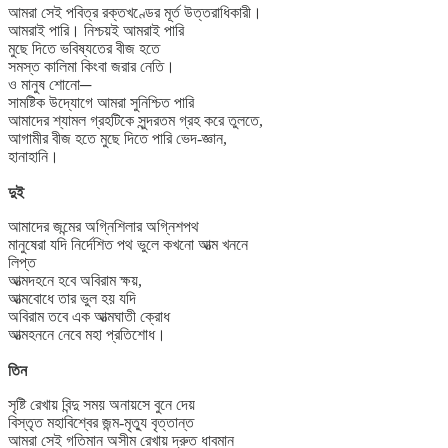
আমরা সেই পবিত্র রক্তখণ্ডের মূর্ত উত্তরাধিকারী।
আমরাই পারি। নিশ্চয়ই আমরাই পারি
মুছে দিতে ভবিষ্যতের বীজ হতে
সমস্ত কালিমা কিংবা জরার নেতি।
ও মানুষ শোনো─
সামষ্টিক উদ্যোগে আমরা সুনিশ্চিত পারি
আমাদের শ্যামল গ্রহটিকে সুন্দরতম গ্রহ করে তুলতে,
আগামীর বীজ হতে মুছে দিতে পারি ভেদ-জ্ঞান,
হানাহানি।
দুই
আমাদের জন্মের অগ্নিশিলার অগ্নিশপথ
মানুষেরা যদি নির্দেশিত পথ ভুলে কখনো আত্ম খননে
লিপ্ত
আত্মদহনে হবে অবিরাম ক্ষয়,
আত্মবোধে তার ভুল হয় যদি
অবিরাম তবে এক আত্মঘাতী ক্রোধ
আত্মহননে নেবে মহা প্রতিশোধ।
তিন
সৃষ্টি রেখায় বিন্দু সময় অনায়সে বুনে দেয়
বিস্তৃত মহাবিশ্বের জন্ম-মৃত্যু বৃত্তান্ত
আমরা সেই গতিমান অসীম রেখায় দ্রুত ধাবমান