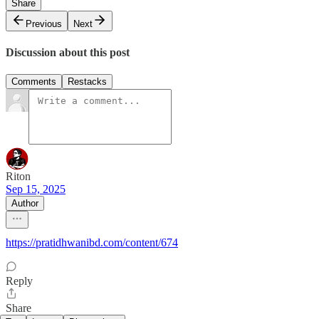
Share
Previous
Next
Discussion about this post
Comments
Restacks
Riton
Sep 15, 2025
Author
https://pratidhwanibd.com/content/674
Reply
Share