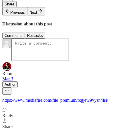
Share
Previous
Next
Discussion about this post
Comments
Restacks
Riton
Mar 3
Author
https://www.mediafire.com/file_premium/tkgjew9vysn4lsi/
Reply
Share