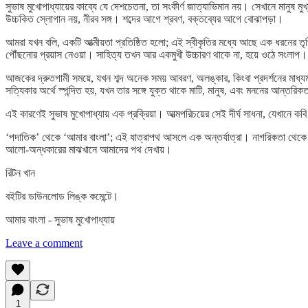
সুভাষ মুখোপাধ্যায়ের কাব্যে যে দেশচেতনা, তা সংকীর্ণ জাত্যাভিমান নয়। সেখানে মানুষ মুখ
উচ্চকিত স্লোগান নয়, নীরব সঙ্গ। শব্দের আগে শ্রবণ, বক্তব্যের আগে বোঝাপড়া।
আমরা যখন বলি, একটি আত্মীয়তা প্রতিষ্ঠিত হলো; এই স্বীকৃতির মধ্যে আছে এক ধরনের ত
পৌঁছনোর প্রয়াস নেওয়া। সাহিত্য তখন আর একমুখী উচ্চারণ থাকে না, হয়ে ওঠে সংলাপ।
আজকের দ্রুতগামী সময়ে, যখন শব্দ অনেক সময় আবরণ, অলঙ্কার, কিংবা প্রদর্শনের মাধ্য
সত্যিকার অর্থে স্পন্দিত হয়, যখন তার সঙ্গে যুক্ত থাকে মাটি, মানুষ, এবং মননের আন্তরি
এই কারণেই সুভাষ মুখোপাধ্যায় এক প্রক্রিয়া। আত্মপরিচয়ের সেই দীর্ঘ সাধনা, যেখানে কব
‘পদাতিক’ থেকে ‘আমার বাংলা’; এই যাত্রাপথ আসলে এক অন্তর্যাত্রা। নাগরিকতা থেকে মা
আলো-অন্ধকারের মাঝখানে আমাদের পথ দেখায়।
রিটন খান
বইটির ডাউনলোড লিঙ্ক কমেন্টে।
আমার বাংলা - সুভাষ মুখোপাধ্যায়
Leave a comment
1