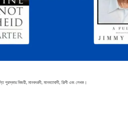
ন্তি পুরস্কার বিজয়ী, মানবদরদী, মানবতাবাদী, শিল্পী এবং লেখক।