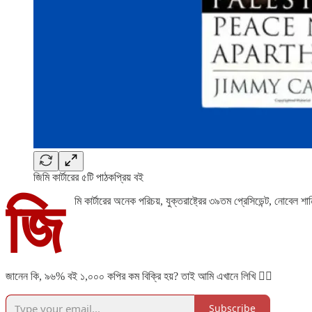
জিমি কার্টারের ৫টি পাঠকপ্রিয় বই
জি
মি কার্টারের অনেক পরিচয়, যুক্তরাষ্ট্রের ৩৯তম প্রেসিডেন্ট, নোবেল শা
জানেন কি, ৯৬% বই ১,০০০ কপির কম বিক্রি হয়? তাই আমি এখানে লিখি 👇🏻
Subscribe