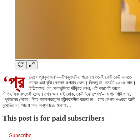
‘প্র
দোষে প্রাকৃতজন’—উপন্যাসটার শিরোনাম শুনেই কেউ কেউ ভাবতে
পারেন এটা বুঝি কেবলই কল্পনার খেলা। কিন্তু না, সময়টা ১২০৪ সাল।
ইতিহাসের এক বেলাভূমিতে দাঁড়িয়ে লেখা, এই কারণেই তাকে
ঐতিহাসিক বলতেই হচ্ছে।তখন আর যাই হোক, কেউ ‘দেশপ্রেম’-এর গান গাইত না,
“পূর্বজদের গৌরব” দিয়ে ব্যাকগ্রাউন্ডে রবীন্দ্রসঙ্গীত বাজত না। তবে লেখক শওকত আলী
বুঝেছিলেন, আলো আর অন্ধকারের মাঝামা…
This post is for paid subscribers
Subscribe