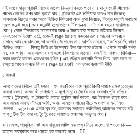
এই সময়ে মানুষ প্রায়ই নিজের আবেগ নিয়ন্ত্রণ করতে পারে না। মানুষ ছোট্ট ঝামেলায়
পাশের লোকের উপর ঝাল মুছতে যায়। ইন্টারনেট এই ভঙ্গিটাকে আরও শান দিয়েছে।
আপনাকে বিরক্ত করার আগে ভিডিও নির্মাতারা এখন বুঝে নিয়েছে, বিরক্ত মানুষই সবচেয়ে
দ্রুত কমেন্ট করে। আর কমেন্টই হলো তাদের টিফিন-বক্স। এটা এক ধরনের সামাজিক
রোগ। যেমন স্পিভাকের আলোচনায় ভাষা ও উচ্চারণকে ক্ষমতার হাতিয়ার হিসেবে
ব্যবহারের অভিযোগ ওঠে, তেমনই rage bait-ও ক্ষমতার রূপ। আবেগ আপনাকে
চালাবে, আর কে চালাচ্ছে তা আপনি টের পাবেন না। আপনি ভাবছেন, “আমি চটেছি কারণ
ভিডিও খারাপ”— কিন্তু ভিডিওর উদ্দেশ্যই ছিল আপনাকে চটানো। এখানে আপনি দর্শক
নন, বরং পণ্য। আর আপনার রাগ হচ্ছে বিজ্ঞাপনের আলো। রাজনীতি, বিপণন, মিডিয়া—
সবার জন্যই আবেগ একধরনের ইঞ্জিন। এই ইঞ্জিনে জ্বালানি দিতে গিয়ে কেউ ভাবে না
রাস্তায় আগুন লাগছে কি না। rage bait তাই একধরনের জ্বালানি-নীতি।
শেষকথা
অক্সফোর্ডের নির্বাচন তাই মজার। শব্দ বাছাইয়ের নামে প্রতিষ্ঠানটা সমাজের মনস্তত্বের
আয়না ধরল। আমরা কী দেখলাম? এ যুগে মানুষের ধৈর্যের সঙ্গে ব্যবসার পুঁজি গুলিয়ে
গেছে। ইন্টারনেট, যে ইন্টারনেট নেহাত কন্টেন্টস সার্ভ করেনা, বরং ইমোশন রান্না করে।
আর আমরা ভাবছি দাঁড়িয়ে আছি, অথচ আমাদের পায়ের নীচে অ্যালগরিদম-চালিত
দোলনা। rage bait একটা শব্দ নয়, আমাদের সমাজের প্রতিবিম্ব,আমাদের সময়ের ঘড়ি
যা শুধু টিক টিক করে না; টুং টুং করে আমাদের মেজাজে আঙুলও দেয়।
যদি সমাজ, প্রযুক্তি, বই আর মানুষের জটিল মনস্তত্ত্ব নিয়ে আলোচনা পড়তে চান—
তাহলে সাবস্ক্রাইব করে পড়তে শুরু করলেই হলো। 👇🏻