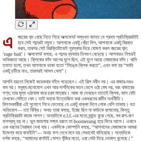
এ
বছরের শব্দ বেছে নিতে গিয়ে অক্সফোর্ড সম্ভবত জানত যে প্রথম প্রতিক্রিয়াটাই
হবে সেই শব্দেরই নমুনা। আপনাকে একটু খোঁচা দিল, আপনাকে একটু বিরক্ত
করল, তারপর সেই বিরক্তিটাকেই পুরস্কার দিয়ে ঘোষণা করল বছরের শব্দ:
‘rage bait’। অক্সফোর্ড বলছে, এ শব্দের ব্যবহার তিনগুণ বেড়েছে। আপনারও নিশ্চয়ই
অভিজ্ঞতা আছে। ক্লিকের ফাঁদ আগের যুগে ছিল, এই যুগে আছে মেজাজের ফাঁদ। খালি
তফাত হলো, তখন আপনাকে ডাকা হতো “লিঙ্কে ক্লিক করতে”, এখন বলা হয় “মনটা
একটু চটিয়ে নাও, তারপরই আসল খেলা”।
আপনি হয়তো নিজেই কয়েকবার ফাঁদে পড়েছেন। এই শিল্প নবীন নয়। এর বাজার-দরও
কম নয়। মনুষ্য-মনোযোগ এখন আর দার্শনিকের মতন ভেসে ওঠা মেঘ নয়, বরং বাজারের
পণ্য; তার মূল্য ওঠানামা করে চরম মাত্রায়। আজ যা দেখছেন তাতেই ক্লিক, কাল যেটা
দেখবেন সেটাতে খেদ। তাই মনকে উত্তেজিত করা একধরনের রুটিন অর্থনীতি।
বিপণনকারীরা এই সুযোগে শিখে ফেলেছে যে একটু ধাক্কা দিলে লোক বেশি তাকায়। যত
অভিযোগ— তত বিক্রি। অথচ তারা বলছে, ইচ্ছে ছিল না কাউকে রাগানোর, কিন্তু
প্রতিক্রিয়াটা কাজে লাগল। অন্যদিকে e.l.f.-এর মতো ব্র্যান্ড বুঝে গেছে, সব রাগ-বাণ
ফলপ্রসূ হয় না। ভুল জায়গায় লক্ষ্য ধরলে তা boomerang হয়ে ফিরে আসে। এখানে
এক ধরনের নৈরাজ্য দেখা যায়। একদিকে কোম্পানি বলছে, “আপনাদের মেজাজকে আমরা
উদ্দেশ্য করে বানাইনি”— অথচ ফল দেখে মনে হয় সেভাবেই বানিয়েছে। অন্যদিকে
দর্শক বলছে, “আমাদের রাগটাই গোপন পুঁজির মতো, ওরা সেটা দিয়ে দোকান খুলেছে।”