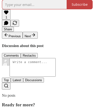
Subscribe
1
Share
Previous
Next
Discussion about this post
Comments
Restacks
Top
Latest
Discussions
No posts
Ready for more?