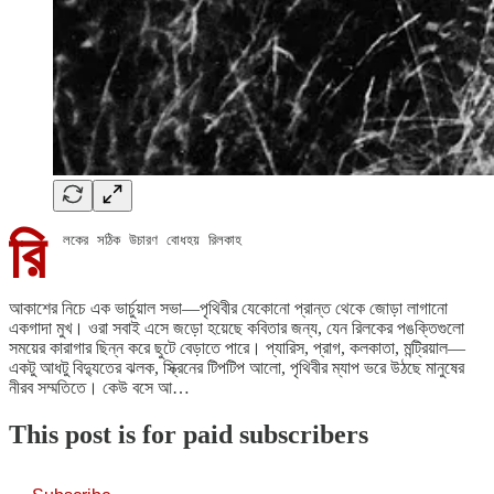
রি
লকের সঠিক উচারণ বোধহয় রিলকাহ
আকাশের নিচে এক ভার্চুয়াল সভা—পৃথিবীর যেকোনো প্রান্ত থেকে জোড়া লাগানো
একগাদা মুখ। ওরা সবাই এসে জড়ো হয়েছে কবিতার জন্য, যেন রিলকের পঙক্তিগুলো
সময়ের কারাগার ছিন্ন করে ছুটে বেড়াতে পারে। প্যারিস, প্রাগ, কলকাতা, মন্ট্রিয়াল—
একটু আধটু বিদ্যুতের ঝলক, স্ক্রিনের টিপটিপ আলো, পৃথিবীর ম্যাপ ভরে উঠছে মানুষের
নীরব সম্মতিতে। কেউ বসে আ…
This post is for paid subscribers