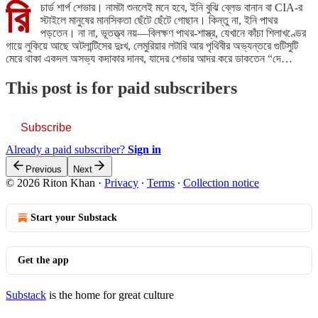
রি
চার্ড শার্প শেভার। নামটা শুনলেই মনে হবে, ইনি বুঝি ব্লেড বানান বা CIA-র
স্টাইলে মানুষের মানসিকতা ছেঁটে ছেঁটে গোছান। কিন্তু না, ইনি পাথর
পড়তেন। না না, ভূতত্ত্ব নয়—বিলক্ষণ পাথর-শাস্ত্র, যেখানে কাঁচা শিলাখণ্ডের
গায়ে লুকিয়ে আছে অটলান্টিসের দুঃখ, লেমুরিয়ার লটারি আর পৃথিবীর অভ্যন্তরে গুটিসুটি
মেরে থাকা একদল অসভ্য কদাকার দানব, যাদের শেভার আদর করে ডাকতেন “দে…
This post is for paid subscribers
Subscribe
Already a paid subscriber?
Sign in
Previous
Next
© 2026 Riton Khan
·
Privacy
∙
Terms
∙
Collection notice
Start your Substack
Get the app
Substack
is the home for great culture