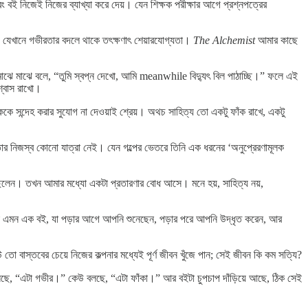
 বই নিজেই নিজের ব্যাখ্যা করে দেয়। যেন শিক্ষক পরীক্ষার আগে প্রশ্নপত্রের
 যেখানে গভীরতার বদলে থাকে তৎক্ষণাৎ শেয়ারযোগ্যতা।
The Alchemist
আমার কাছে
ে মাঝে মাঝে বলে, “তুমি স্বপ্ন দেখো, আমি meanwhile বিদ্যুৎ বিল পাঠাচ্ছি।” ফলে এই
শ্বাস রাখো।
ে সন্দেহ করার সুযোগ না দেওয়াই শ্রেয়। অথচ সাহিত্য তো একটু ফাঁক রাখে, একটু
। তার নিজস্ব কোনো যাত্রা নেই। যেন গল্পের ভেতরে তিনি এক ধরনের ‘অনুপ্রেরণামূলক
েছিলেন। তখন আমার মধ্যো একটা প্রতারণার বোধ আসে। মনে হয়, সাহিত্য নয়,
া এমন এক বই, যা পড়ার আগে আপনি শুনেছেন, পড়ার পরে আপনি উদ্ধৃত করেন, আর
 বাস্তবের চেয়ে নিজের কল্পনার মধ্যেই পূর্ণ জীবন খুঁজে পান; সেই জীবন কি কম সত্যি?
লছে, “এটা গভীর।” কেউ বলছে, “এটা ফাঁকা।” আর বইটা চুপচাপ দাঁড়িয়ে আছে, ঠিক সেই