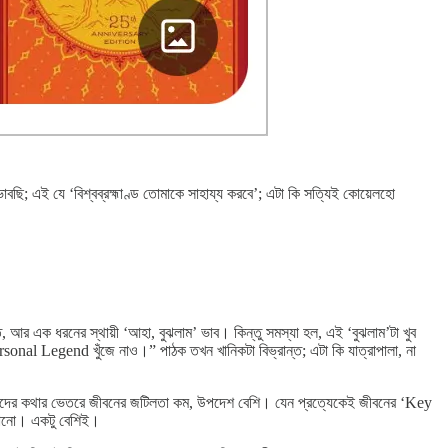
বছি; এই যে ‘বিশ্বব্রহ্মাণ্ড তোমাকে সাহায্য করবে’; এটা কি সত্যিই কোয়েলহো
র এক ধরনের স্থায়ী ‘আহা, বুঝলাম’ ভাব। কিন্তু সমস্যা হল, এই ‘বুঝলাম’টা খুব
rsonal Legend খুঁজে নাও।” পাঠক তখন খানিকটা বিভ্রান্ত; এটা কি যাত্রাপালা, না
্তু তাদের কথার ভেতরে জীবনের জটিলতা কম, উপদেশ বেশি। যেন প্রত্যেকেই জীবনের ‘Key
াজানো। একটু বেশিই।