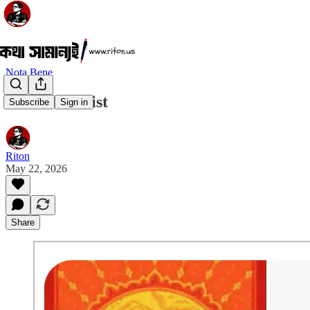
Nota Bene
The Alchemist
Subscribe
Sign in
Riton
May 22, 2026
Share