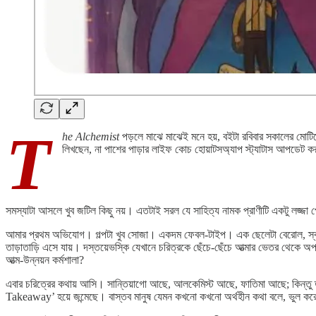
T
he Alchemist
পড়লে মাঝে মাঝেই মনে হয়, বইটা রবিবার সকালের মোটিভ
লিখছেন, না পাশের পাড়ার লাইফ কোচ হোয়াটসঅ্যাপ স্ট্যাটাস আপডেট 
সমস্যাটা আসলে খুব জটিল কিছু নয়। এতটাই সরল যে সাহিত্য নামক প্রাণীটি একটু লজ্জা পেয
আমার প্রথম অভিযোগ। গল্পটা খুব সোজা। একদম ফেবল-টাইপ। এক ছেলেটা বেরোল, স্বপ্ন 
তাড়াতাড়ি এসে যায়। দস্তয়েভস্কি যেখানে চরিত্রকে ছেঁচে-ছেঁচে আত্মার ভেতর থেকে
আত্ম-উন্নয়ন কর্মশালা?
এবার চরিত্রের কথায় আসি। সান্তিয়াগো আছে, আলকেমিস্ট আছে, ফাতিমা আছে; কিন্তু তা
Takeaway’ হয়ে জন্মেছে। বাস্তব মানুষ যেমন কখনো কখনো অর্থহীন কথা বলে, ভুল করে,