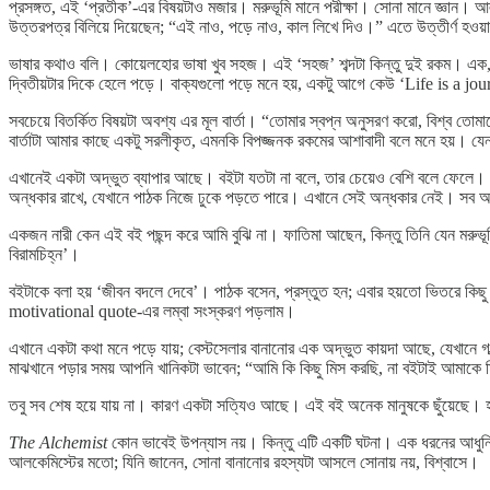
প্রসঙ্গত, এই ‘প্রতীক’-এর বিষয়টাও মজার। মরুভূমি মানে পরীক্ষা। সোনা মানে জ্ঞান। আ
উত্তরপত্র বিলিয়ে দিয়েছেন; “এই নাও, পড়ে নাও, কাল লিখে দিও।” এতে উত্তীর্ণ হওয়
ভাষার কথাও বলি। কোয়েলহোর ভাষা খুব সহজ। এই ‘সহজ’ শব্দটা কিন্তু দুই রকম। এক,
দ্বিতীয়টার দিকে হেলে পড়ে। বাক্যগুলো পড়ে মনে হয়, একটু আগে কেউ ‘Life is a jo
সবচেয়ে বিতর্কিত বিষয়টা অবশ্য এর মূল বার্তা। “তোমার স্বপ্ন অনুসরণ করো, বিশ্ব তো
বার্তাটা আমার কাছে একটু সরলীকৃত, এমনকি বিপজ্জনক রকমের আশাবাদী বলে মনে হয়। যেন
এখানেই একটা অদ্ভুত ব্যাপার আছে। বইটা যতটা না বলে, তার চেয়েও বেশি বলে ফেলে। কা
অন্ধকার রাখে, যেখানে পাঠক নিজে ঢুকে পড়তে পারে। এখানে সেই অন্ধকার নেই। সব
একজন নারী কেন এই বই পছন্দ করে আমি বুঝি না। ফাতিমা আছেন, কিন্তু তিনি যেন মরুভূমির
বিরামচিহ্ন’।
বইটাকে বলা হয় ‘জীবন বদলে দেবে’। পাঠক বসেন, প্রস্তুত হন; এবার হয়তো ভিতরে কিছ
motivational quote-এর লম্বা সংস্করণ পড়লাম।
এখানে একটা কথা মনে পড়ে যায়; বেস্টসেলার বানানোর এক অদ্ভুত কায়দা আছে, যেখানে গল
মাঝখানে পড়ার সময় আপনি খানিকটা ভাবেন; “আমি কি কিছু মিস করছি, না বইটাই আমাকে
তবু সব শেষ হয়ে যায় না। কারণ একটা সত্যিও আছে। এই বই অনেক মানুষকে ছুঁয়েছে। হয়
The Alchemist
কোন ভাবেই উপন্যাস নয়। কিন্তু এটি একটি ঘটনা। এক ধরনের আধুনিক 
আলকেমিস্টের মতো; যিনি জানেন, সোনা বানানোর রহস্যটা আসলে সোনায় নয়, বিশ্বাসে।