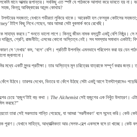
লকেমি মানে আত্মার রূপান্তর। সবকিছু এত স্পষ্ট যে পাঠককে আলাদা করে ভাবতে হয় না। বরং
া সহজ, কিন্তু আবিষ্কারের আনন্দ কোথায়?
 টলস্টয়ের সহজতা; যেখানে গভীরতা লুকিয়ে থাকে। আরেকটা হল ফেসবুক কোটসের সহজতা;
urney’ টাইপ কিছু লিখে গেছেন, আর আমরা সেটা বুকমার্ক করে রেখেছি।
মাকে সাহায্য করবে।” শুনতে ভালো লাগে। কিন্তু জীবন নামক বস্তুটি একটু বেশি নিষ্ঠুর। স
 দারিদ্র্য, শ্রেণি, রাজনীতি; এসবের কোনো অস্তিত্ব নেই। সব সমস্যার সমাধান একটাই: বি
রণ সে ‘দেখায়’ কম, ‘বলে’ বেশি। প্রতিটি উপলব্ধি এমনভাবে পরিবেশন করা হয় যেন পাঠকক
 আলো জ্বালানো।
 মধ্যে একটি সুন্দর প্রতীক্ষা। তার অস্তিত্ব মূল চরিত্রের যাত্রাকে সম্পূর্ণ করার জন্য
ু কেঁপে উঠবে। তারপর দেখেন, ভিতরে যা কেঁপে উঠছে সেটা একটু আগে ইনস্টাগ্রামেও পড়
্পের চেয়ে ‘হুজুগ’টাই বড় কথা ।
The Alchemist
সেই হুজুগের এক নিখুঁত উদাহরণ। এট
 মিস করছে?”
তো তারা সেই সরলতায় শান্তি পেয়েছে, যা আমরা ‘সরলীকরণ’ বলে সন্দেহ করি। কেউ কেউ তো
পুরাণ। যেখানে সাহিত্য, আধ্যাত্মিকতা আর সেলফ-হেল্প একসঙ্গে বসে চা খাচ্ছে। কেউ ব