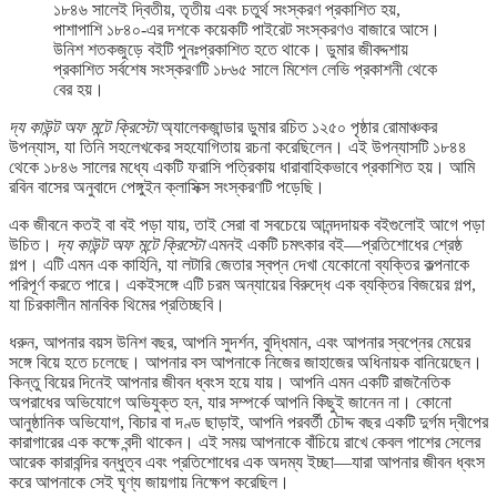
১৮৪৬ সালেই দ্বিতীয়, তৃতীয় এবং চতুর্থ সংস্করণ প্রকাশিত হয়,
পাশাপাশি ১৮৪০-এর দশকে কয়েকটি পাইরেট সংস্করণও বাজারে আসে।
উনিশ শতকজুড়ে বইটি পুনঃপ্রকাশিত হতে থাকে। ডুমার জীবদ্দশায়
প্রকাশিত সর্বশেষ সংস্করণটি ১৮৬৫ সালে মিশেল লেভি প্রকাশনী থেকে
বের হয়।
দ্য কাউন্ট অফ মন্টে ক্রিস্টো
অ্যালেকজান্ডার ডুমার রচিত ১২৫০ পৃষ্ঠার রোমাঞ্চকর
উপন্যাস, যা তিনি সহলেখকের সহযোগিতায় রচনা করেছিলেন। এই উপন্যাসটি ১৮৪৪
থেকে ১৮৪৬ সালের মধ্যে একটি ফরাসি পত্রিকায় ধারাবাহিকভাবে প্রকাশিত হয়। আমি
রবিন বাসের অনুবাদে পেঙ্গুইন ক্লাসিক্স সংস্করণটি পড়েছি।
এক জীবনে কতই বা বই পড়া যায়, তাই সেরা বা সবচেয়ে আনন্দদায়ক বইগুলোই আগে পড়া
উচিত।
দ্য কাউন্ট অফ মন্টে ক্রিস্টো
এমনই একটি চমৎকার বই—প্রতিশোধের শ্রেষ্ঠ
গল্প। এটি এমন এক কাহিনি, যা লটারি জেতার স্বপ্ন দেখা যেকোনো ব্যক্তির কল্পনাকে
পরিপূর্ণ করতে পারে। একইসঙ্গে এটি চরম অন্যায়ের বিরুদ্ধে এক ব্যক্তির বিজয়ের গল্প,
যা চিরকালীন মানবিক থিমের প্রতিচ্ছবি।
ধরুন, আপনার বয়স উনিশ বছর, আপনি সুদর্শন, বুদ্ধিমান, এবং আপনার স্বপ্নের মেয়ের
সঙ্গে বিয়ে হতে চলেছে। আপনার বস আপনাকে নিজের জাহাজের অধিনায়ক বানিয়েছেন।
কিন্তু বিয়ের দিনেই আপনার জীবন ধ্বংস হয়ে যায়। আপনি এমন একটি রাজনৈতিক
অপরাধের অভিযোগে অভিযুক্ত হন, যার সম্পর্কে আপনি কিছুই জানেন না। কোনো
আনুষ্ঠানিক অভিযোগ, বিচার বা দণ্ড ছাড়াই, আপনি পরবর্তী চৌদ্দ বছর একটি দুর্গম দ্বীপের
কারাগারের এক কক্ষে বন্দী থাকেন। এই সময় আপনাকে বাঁচিয়ে রাখে কেবল পাশের সেলের
আরেক কারাবন্দির বন্ধুত্ব এবং প্রতিশোধের এক অদম্য ইচ্ছা—যারা আপনার জীবন ধ্বংস
করে আপনাকে সেই ঘৃণ্য জায়গায় নিক্ষেপ করেছিল।