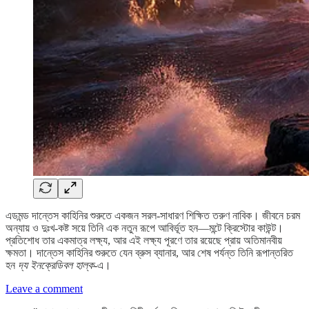
এডমন্ড দান্তেস কাহিনির শুরুতে একজন সরল-সাধারণ শিক্ষিত তরুণ নাবিক। জীবনে চরম
অন্যায় ও দুঃখ-কষ্ট সয়ে তিনি এক নতুন রূপে আবির্ভূত হন—মন্টে ক্রিস্টোর কাউন্ট।
প্রতিশোধ তার একমাত্র লক্ষ্য, আর এই লক্ষ্য পূরণে তার রয়েছে প্রায় অতিমানবীয়
ক্ষমতা। দান্তেস কাহিনির শুরুতে যেন ব্রুস ব্যানার, আর শেষ পর্যন্ত তিনি রূপান্তরিত
হন
দ্য ইনক্রেডিবল হাল্ক
-এ।
Leave a comment