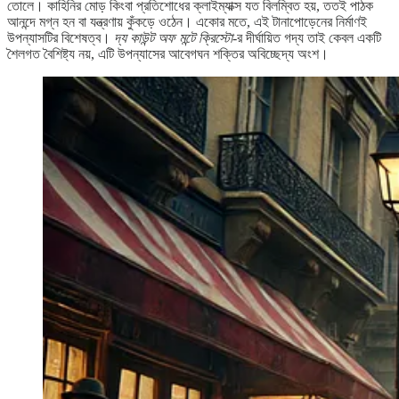
তোলে। কাহিনির মোড় কিংবা প্রতিশোধের ক্লাইম্যাক্স যত বিলম্বিত হয়, ততই পাঠক
আনন্দে মগ্ন হন বা যন্ত্রণায় কুঁকড়ে ওঠেন। একোর মতে, এই টানাপোড়েনের নির্মাণই
উপন্যাসটির বিশেষত্ব।
দ্য কাউন্ট অফ মন্টে ক্রিস্টো
-র দীর্ঘায়িত গদ্য তাই কেবল একটি
শৈলগত বৈশিষ্ট্য নয়, এটি উপন্যাসের আবেগঘন শক্তির অবিচ্ছেদ্য অংশ।