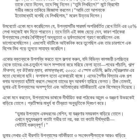
তাকে যেতে দিলেন, তবে পিছু নিলেন।"তুমি লিখছিলে?" মন্টে ক্রিস্টো
গভীর নজরে তাকিয়ে জিজ্ঞাসা করলেন।"আমি তো আপনাকে
ইতোমধ্যেই বলেছি যে লিখছিলাম," মরেল উত্তর দিলেন।
উমবের্তো একো মনে করেছিলেন যে, উপন্যাসটির সারমর্ম অপরিবর্তিত রেখে তিনি এর ২৫%
লেখা সহজেই বাদ দিতে পারতেন। তবে তিনি এই কাজ ছেড়ে দেন, কারণ পাঠকেরা
উপন্যাসের লেখার বৈশিষ্ট্যপূর্ণ অদ্ভুততা ও দুর্বলতাগুলো গ্রহণ করেছিলেন এবং
ভালোবেসেছিলেন। এগুলোই বইটিকে আইকনিক করে তুলেছিল এবং তার চারপাশে এক
বিশেষ মিথ গড়ে তুলতে সাহায্য করেছিল।
একোর বক্তব্যকে উপলব্ধি করতে হলে কল্পনা করুন, যদি বিভিন্ন কালজয়ী চলচ্চিত্র
থেকে তাদের এক-চতুর্থাংশ অংশ সম্পাদনা করে সরিয়ে ফেলা হতো—পথের পাঁচালি,
পাল্প
ফিকশন
,
দ্য উইকার ম্যান
,
কাসাব্লাঙ্কা
,
২০০১: এ স্পেস ওডিসি
,
ডক্টর স্ট্রেঞ্জলাভ
এর
মতো যেকোনো ছবি। ফলাফল হতো একেবারেই বাজে। এদের শৈলীর বিস্তার এবং গল্প
বলার অনন্যতা ছাঁটাই করলে সেগুলো তাদের মূল আকর্ষণ হারিয়ে ফেলত। ঠিক তেমনই,
ডুমার এই উপন্যাসের অসম্পূর্ণতা এবং অতিমাত্রায় নাটকীয়তাই একে বিশেষত্ব দিয়েছে।
একো মনে করতেন, উপন্যাসের ভাষাকে দীর্ঘায়িত করা পাঠকের আনন্দ ও যন্ত্রণা উভয়কেই
বাড়িয়ে তোলে। প্রতীক্ষার মাধুর্য বা তীব্রতা অনুভূতিকে দ্বিগুণ করে।
"ডুমার উপন্যাস একধরনের মেশিন, যা যন্ত্রণার সময়কাল বাড়িয়ে তোলে।
এখানে মৃত্যুযন্ত্রণা কতটা গভীর তা নয়, বরং তা কতটা দীর্ঘস্থায়ী—
সেইটাই গুরুত্বপূর্ণ।"
ডুমার লেখার এই ধীরগতি উপন্যাসের নাটকীয়তা ও সংবেদনশীলতাকে আরও বাড়িয়ে