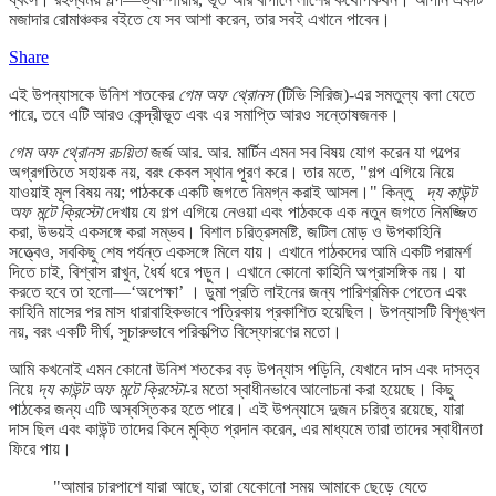
মজাদার রোমাঞ্চকর বইতে যে সব আশা করেন, তার সবই এখানে পাবেন।
Share
এই উপন্যাসকে উনিশ শতকের
গেম অফ থ্রোনস
(টিভি সিরিজ)-এর সমতুল্য বলা যেতে
পারে, তবে এটি আরও কেন্দ্রীভূত এবং এর সমাপ্তি আরও সন্তোষজনক।
গেম অফ থ্রোনস রচয়িতা
জর্জ আর. আর. মার্টিন এমন সব বিষয় যোগ করেন যা গল্পের
অগ্রগতিতে সহায়ক নয়, বরং কেবল স্থান পূরণ করে। তার মতে, "গল্প এগিয়ে নিয়ে
যাওয়াই মূল বিষয় নয়; পাঠককে একটি জগতে নিমগ্ন করাই আসল।" কিন্তু
দ্য কাউন্ট
অফ মন্টে ক্রিস্টো
দেখায় যে গল্প এগিয়ে নেওয়া এবং পাঠককে এক নতুন জগতে নিমজ্জিত
করা, উভয়ই একসঙ্গে করা সম্ভব। বিশাল চরিত্রসমষ্টি, জটিল মোড় ও উপকাহিনি
সত্ত্বেও, সবকিছু শেষ পর্যন্ত একসঙ্গে মিলে যায়। এখানে পাঠকদের আমি একটি পরামর্শ
দিতে চাই, বিশ্বাস রাখুন, ধৈর্য ধরে পড়ুন। এখানে কোনো কাহিনি অপ্রাসঙ্গিক নয়। যা
করতে হবে তা হলো—‘অপেক্ষা’ । ডুমা প্রতি লাইনের জন্য পারিশ্রমিক পেতেন এবং
কাহিনি মাসের পর মাস ধারাবাহিকভাবে পত্রিকায় প্রকাশিত হয়েছিল। উপন্যাসটি বিশৃঙ্খল
নয়, বরং একটি দীর্ঘ, সুচারুভাবে পরিকল্পিত বিস্ফোরণের মতো।
আমি কখনোই এমন কোনো উনিশ শতকের বড় উপন্যাস পড়িনি, যেখানে দাস এবং দাসত্ব
নিয়ে
দ্য কাউন্ট অফ মন্টে ক্রিস্টো
-র মতো স্বাধীনভাবে আলোচনা করা হয়েছে। কিছু
পাঠকের জন্য এটি অস্বস্তিকর হতে পারে। এই উপন্যাসে দুজন চরিত্র রয়েছে, যারা
দাস ছিল এবং কাউন্ট তাদের কিনে মুক্তি প্রদান করেন, এর মাধ্যমে তারা তাদের স্বাধীনতা
ফিরে পায়।
"আমার চারপাশে যারা আছে, তারা যেকোনো সময় আমাকে ছেড়ে যেতে