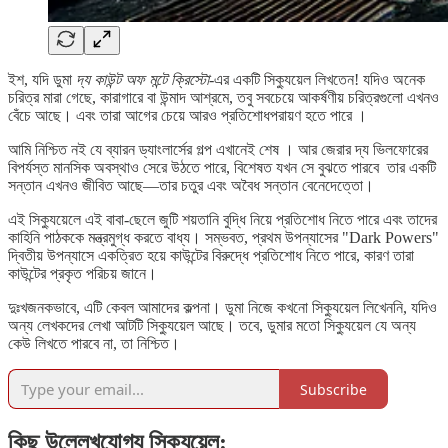
ইশ, যদি ডুমা
দ্য কাউন্ট অফ মন্টে ক্রিস্টো
-এর একটি সিক্যুয়েল লিখতেন! যদিও অনেক
চরিত্র মারা গেছে, কারাগারে বা উন্মাদ আশ্রমে, তবু সবচেয়ে আকর্ষণীয় চরিত্রগুলো এখনও
বেঁচে আছে। এবং তারা আগের চেয়ে আরও প্রতিশোধপরায়ণ হতে পারে ।
আমি নিশ্চিত নই যে ব্যারন ড্যাংলার্সের গল্প এখানেই শেষ । আর জেরার দ্য ভিলফোরের
বিপর্যস্ত মানসিক অবস্থাও সেরে উঠতে পারে, বিশেষত যখন সে বুঝতে পারবে তার একটি
সন্তান এখনও জীবিত আছে—তার চতুর এবং অবৈধ সন্তান বেনেদেত্তো।
এই সিক্যুয়েলে এই বাবা-ছেলে জুটি শয়তানি বুদ্ধি নিয়ে প্রতিশোধ নিতে পারে এবং তাদের
কাহিনি পাঠককে মন্ত্রমুগ্ধ করতে বাধ্য। সম্ভবত, প্রথম উপন্যাসের "Dark Powers"
দ্বিতীয় উপন্যাসে একত্রিত হয়ে কাউন্টের বিরুদ্ধে প্রতিশোধ নিতে পারে, কারণ তারা
কাউন্টের প্রকৃত পরিচয় জানে।
দুঃখজনকভাবে, এটি কেবল আমাদের কল্পনা। ডুমা নিজে কখনো সিক্যুয়েল লিখেননি, যদিও
অন্য লেখকদের লেখা আটটি সিক্যুয়েল আছে। তবে, ডুমার মতো সিক্যুয়েল যে অন্য
কেউ লিখতে পারবে না, তা নিশ্চিত।
Subscribe
কিছু উল্লেখযোগ্য সিক্যুয়েল: