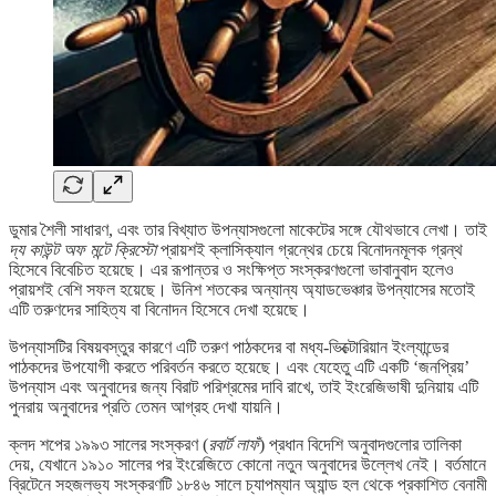
ডুমার শৈলী সাধারণ, এবং তার বিখ্যাত উপন্যাসগুলো মাকেটের সঙ্গে যৌথভাবে লেখা। তাই
দ্য কাউন্ট অফ মন্টে ক্রিস্টো
প্রায়শই ক্লাসিক্যাল গ্রন্থের চেয়ে বিনোদনমূলক গ্রন্থ
হিসেবে বিবেচিত হয়েছে। এর রূপান্তর ও সংক্ষিপ্ত সংস্করণগুলো ভাবানুবাদ হলেও
প্রায়শই বেশি সফল হয়েছে। উনিশ শতকের অন্যান্য অ্যাডভেঞ্চার উপন্যাসের মতোই
এটি তরুণদের সাহিত্য বা বিনোদন হিসেবে দেখা হয়েছে।
উপন্যাসটির বিষয়বস্তুর কারণে এটি তরুণ পাঠকদের বা মধ্য-ভিক্টোরিয়ান ইংল্যান্ডের
পাঠকদের উপযোগী করতে পরিবর্তন করতে হয়েছে। এবং যেহেতু এটি একটি ‘জনপ্রিয়’
উপন্যাস এবং অনুবাদের জন্য বিরাট পরিশ্রমের দাবি রাখে, তাই ইংরেজিভাষী দুনিয়ায় এটি
পুনরায় অনুবাদের প্রতি তেমন আগ্রহ দেখা যায়নি।
ক্লদ শপের ১৯৯৩ সালের সংস্করণ (
রবার্ট লাফঁ
) প্রধান বিদেশি অনুবাদগুলোর তালিকা
দেয়, যেখানে ১৯১০ সালের পর ইংরেজিতে কোনো নতুন অনুবাদের উল্লেখ নেই। বর্তমানে
ব্রিটেনে সহজলভ্য সংস্করণটি ১৮৪৬ সালে চ্যাপম্যান অ্যান্ড হল থেকে প্রকাশিত বেনামী