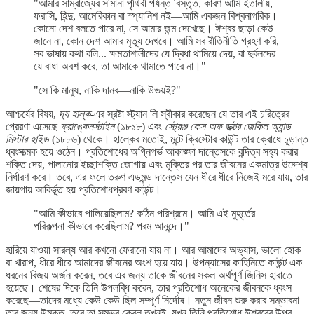
"আমার সাম্রাজ্যের সীমানা পৃথিবী পর্যন্ত বিস্তৃত, কারণ আমি ইতালীয়,
ফরাসি, হিন্দু, আমেরিকান বা স্প্যানিশ নই—আমি একজন বিশ্বনাগরিক।
কোনো দেশ বলতে পারে না, সে আমার জন্ম দেখেছে। ঈশ্বর ছাড়া কেউ
জানে না, কোন দেশ আমার মৃত্যু দেখবে। আমি সব রীতিনীতি গ্রহণ করি,
সব ভাষায় কথা বলি... ক্ষমতাশালীদের যে দ্বিধা থামিয়ে দেয়, বা দুর্বলদের
যে বাধা অবশ করে, তা আমাকে থামাতে পারে না।"
"সে কি মানুষ, নাকি দানব—নাকি উভয়ই?"
আশ্চর্যের বিষয়,
দ্য হাল্ক
-এর স্রষ্টা স্ট্যান লি স্বীকার করেছেন যে তার এই চরিত্রের
প্রেরণা এসেছে
ফ্রাঙ্কেনস্টাইন
(১৮১৮) এবং
স্ট্রেঞ্জ কেস অফ ডক্টর জেকিল অ্যান্ড
মিস্টার হাইড
(১৮৮৬) থেকে। হাল্কের মতোই, মন্টে ক্রিস্টোর কাউন্ট তার ক্রোধে চূড়ান্ত
ধ্বংসাত্মক হয়ে ওঠেন। প্রতিশোধের অগ্নিগর্ভ আকাঙ্ক্ষা দান্তেসকে বন্দিত্ব সহ্য করার
শক্তি দেয়, পালানোর ইচ্ছাশক্তি জোগায় এবং মুক্তির পর তার জীবনের একমাত্র উদ্দেশ্য
নির্ধারণ করে। তবে, এর ফলে তরুণ এডমন্ড দান্তেস যেন ধীরে ধীরে নিজেই মরে যায়, তার
জায়গায় আবির্ভূত হয় প্রতিশোধপ্রবণ কাউন্ট।
"আমি কীভাবে পালিয়েছিলাম? কঠিন পরিশ্রমে। আমি এই মুহূর্তের
পরিকল্পনা কীভাবে করেছিলাম? পরম আনন্দে।"
হারিয়ে যাওয়া সারল্য আর কখনো ফেরানো যায় না। আর আমাদের অভ্যাস, ভালো হোক
বা খারাপ, ধীরে ধীরে আমাদের জীবনের অংশ হয়ে যায়। উপন্যাসের কাহিনিতে কাউন্ট এক
ধরনের বিজয় অর্জন করেন, তবে এর জন্য তাকে জীবনের সকল অর্থপূর্ণ জিনিস হারাতে
হয়েছে। শেষের দিকে তিনি উপলব্ধি করেন, তার প্রতিশোধ অনেকের জীবনকে ধ্বংস
করেছে—তাদের মধ্যে কেউ কেউ ছিল সম্পূর্ণ নির্দোষ। নতুন জীবন শুরু করার সম্ভাবনা
তার জন্য উন্মুক্ত, তবে তা সম্ভব কেবল তখনই, যখন তিনি প্রতিশোধ ঈশ্বরের উপর