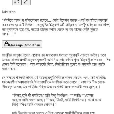
তিনি বলেন:
"বইটিতে অসংখ্য ফাঁকফোকর রয়েছে... একই বিশেষণ বারবার একাধিক লাইনে ব্যবহার
করার ক্ষেত্রে এটি নির্লজ্জ... অনুভূতির চিত্রণে এটি যান্ত্রিক ও অপটু: চরিত্ররা হয় কাঁপে,
নয় ফ্যাকাসে হয়ে যায়, নয়তো তাদের কপাল থেকে বড় বড় ঘামের ফোঁটা মুছতে
থাকে...।"
Message Riton Khan
আধুনিক অনুবাদ পড়েও একোর এই মন্তব্যের সত্যতা পুরোপুরি এড়ানো কঠিন। তবে
১৮০০ সালের একটি অনুবাদ খুললেই আপনি একোর বর্ণনার পুরো চিত্র খুঁজে পাবেন—ঠিক
যেমন তিনি বলেছেন। আর আশ্চর্যের বিষয়, ভিক্টোরিয়ান যুগেই উপন্যাসটি তার খ্যাতি
অর্জন করে।
সে সময়ের পাঠকরা ভাষার এই আড়ম্বরপূর্ণ শৈলীতে আনন্দ পেতেন, এবং সেই নাটকীয়,
সংবেদনশীল উপস্থাপনাই উপন্যাসটিকে জনপ্রিয় করে তোলে। ভাষাগত দিক থেকে
সীমাবদ্ধ হলেও, এর কাহিনির শক্তি এবং রোমাঞ্চই একে কালজয়ী করে তুলেছে।
"কিন্তু তুমি কী করছিলে? তুমি কিছু লিখছিলে।""আমি?""তোমার
আঙুলে কালি লেগে আছে।""আহ, ঠিকই, আমি লিখছিলাম। মাঝে মাঝে
লিখি, যদিও আমি একজন সৈনিক।"
মন্টে ক্রিস্টো ঘরের ভেতরে এগিয়ে গেলেন; ম্যাক্সিমিলিয়ান বাধ্য হয়ে