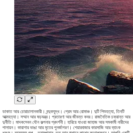
ডাকাত আর চোরাচালানকারী। বন্দুকযুদ্ধ। প্রেম আর রোমাঞ্চ। দুটি শিশুহত্যা, তিনটি
আত্মহত্যা। সম্মান আর ষড়যন্ত্র। প্রতারণা আর জীবন্ত কবর। রাজনৈতিক চক্রান্ত আর
দুর্নীতি। মাদকসেবন যৌন কল্পনার প্রদর্শনী। হারিয়ে যাওয়া জাহাজ আর সমকামী নারীদের
পালায়ন। কারাগার ভাঙা আর মৃতের পুনর্জাগরণ। শেয়ারবাজার কারসাজি আর ব্যাংক
ধ্বংস। রহস্যময় গল্প—ভ্যাম্পায়ার, ভূত আর বাগানে লাশের কথোপকথন। আপনি একটি