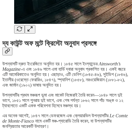
দ্য কাউন্ট অফ মন্টে ক্রিস্টো অনুবাদ প্রসঙ্গে
উপন্যাসটি দ্রুত ইংরেজিতে অনূদিত হয়। ১৮৪৫ সালে ইংল্যান্ডের
Ainsworth’s
Magazine
-এ এবং ১৮৪৬ সালে এমা হার্ডি দ্বারা অনুবাদ প্রকাশিত হয়। একই বছরে
এটি আমেরিকাতেও অনূদিত হয়। এছাড়াও, এটি ডেনিশ (১৮৪৫-৪৬), সুইডিশ (১৮৪৬),
ইতালীয় (ওরেস্তে ফেরারিও, ১৮৪৭), স্প্যানিশ (১৮৫৮), নরওয়েজিয়ান (১৮৮১-৮২),
এবং জার্মান (১৯০২) ভাষায় অনূদিত হয়।
উপন্যাসটির প্রথম মঞ্চরূপ ডুমা এবং মাকেট নিজেরাই তৈরি করেন—১৮৪৮ সালে দুই
ভাগে, ১৮৫১ সালে পুনরায় দুই ভাগে, এবং শেষ পর্যন্ত ১৮৬২ সালে পাঁচ অঙ্ক ও ১২
ট্যাবলোতে একটি একক পরিবেশনা হিসেবে মঞ্চস্থ হয়।
এর অনেক আগেই, ১৮৪৭ সালে ডেফরজেস এবং ক্লেয়ারভিল উপন্যাসটির
Le Comte
de Monte-Fiasco
নামে একটি মঞ্চ-প্যারোডি তৈরি করেন, যা উপন্যাসটির
জনপ্রিয়তার আরেকটি উদাহরণ।