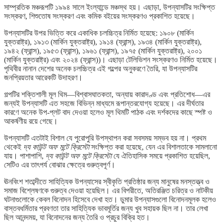
সাম্প্রতিক মঞ্চরূপটি ১৯৯৪ সালে ইংল্যান্ডে মঞ্চস্থ হয়। এছাড়া, উপন্যাসটির সংক্ষিপ্ত
সংস্করণ, শিশুতোষ সংস্করণ এবং কমিক বইয়ের সংস্করণও প্রকাশিত হয়েছে।
উপন্যাসটির উপর ভিত্তি করে একাধিক চলচ্চিত্র নির্মিত হয়েছে: ১৯০৮ (মার্কিন
যুক্তরাষ্ট্র), ১৯১৩ (মার্কিন যুক্তরাষ্ট্র), ১৯১৪ (ফ্রান্স), ১৯৩৪ (মার্কিন যুক্তরাষ্ট্র),
১৯৪২ (ফ্রান্স), ১৯৫৩ (ফ্রান্স), ১৯৬১ (ফ্রান্স), ১৯৭৫ (মার্কিন যুক্তরাষ্ট্র), ২০০১
(মার্কিন যুক্তরাষ্ট্র) এবং ২০২৪ (ফ্রান্স))। এছাড়া টেলিভিশন সংস্করণও নির্মিত হয়েছে।
পৃথিবীর নানান দেশের অনেক চলচ্চিত্র এই গল্পের অনুকরণে তৈরি, যা উপন্যাসটির
জনপ্রিয়তার আরেকটি উদাহরণ।
গল্পটির শক্তিশালী মূল থিম—বিশ্বাসঘাতকতা, অন্যায় কারাদণ্ড এবং প্রতিশোধ—এর
জন্যই উপন্যাসটি এত সহজে বিভিন্ন মাধ্যমে রূপান্তরযোগ্য হয়েছে। এর দীর্ঘতার
কারণে অনেক উপ-প্লট বাদ দেওয়া হলেও মূল থিমটি পাঠক এবং দর্শকদের কাছে স্পষ্ট ও
আকর্ষণীয় রয়ে গেছে।
উপন্যাসটি এতটাই বিশাল যে পুরোপুরি উপস্থাপন করা সবসময় সম্ভব হয় না। প্রথম
থেকেই
দ্য কাউন্ট অফ মন্টে ক্রিস্টো
সংক্ষিপ্ত করা হয়েছে, যেন এর বিশালতাকে সামলানো
যায়। পাশাপাশি,
দ্য কাউন্ট অফ মন্টে ক্রিস্টো
যে ঐতিহাসিক সময়ে প্রকাশিত হয়েছিল,
সেটিও এর তাৎপর্য বোঝার ক্ষেত্রে গুরুত্বপূর্ণ।
ঊনবিংশ শতাব্দীতে সাহিত্যিক উপন্যাসের স্বীকৃতি প্রতিষ্ঠার জন্য মানুষের মনস্তত্ত্ব ও
সমাজ বিশ্লেষণকে গুরুত্ব দেওয়া হয়েছিল। এর বিপরীতে, অতিরঞ্জিত চরিত্র ও নাটকীয়
ঘটনাগুলোকে কেবল বিনোদন হিসেবে দেখা হত। ডুমার উপন্যাসগুলো বিনোদনমূলক হলেও
বাস্তবধর্মিতার প্রবণতা তার সাহিত্যিক ভাবমূর্তির জন্য খুব সহায়ক ছিল না। তার লেখা
ছিল আনন্দময়, যা বিনোদনের জন্য তৈরি ও প্রচুর বিক্রি হত।