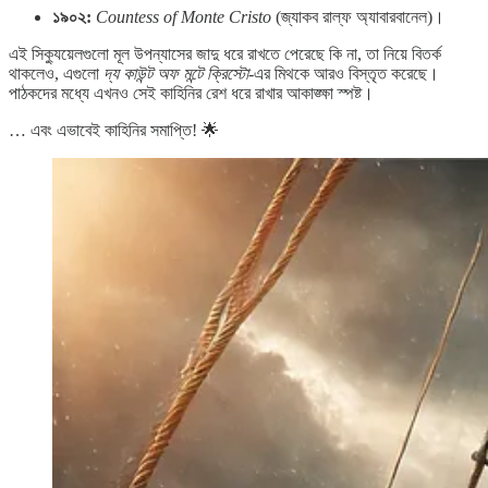
১৯০২:
Countess of Monte Cristo
(জ্যাকব রাল্ফ অ্যাবারবানেল)।
এই সিক্যুয়েলগুলো মূল উপন্যাসের জাদু ধরে রাখতে পেরেছে কি না, তা নিয়ে বিতর্ক
থাকলেও, এগুলো
দ্য কাউন্ট অফ মন্টে ক্রিস্টো
-এর মিথকে আরও বিস্তৃত করেছে।
পাঠকদের মধ্যে এখনও সেই কাহিনির রেশ ধরে রাখার আকাঙ্ক্ষা স্পষ্ট।
… এবং এভাবেই কাহিনির সমাপ্তি! 🌟