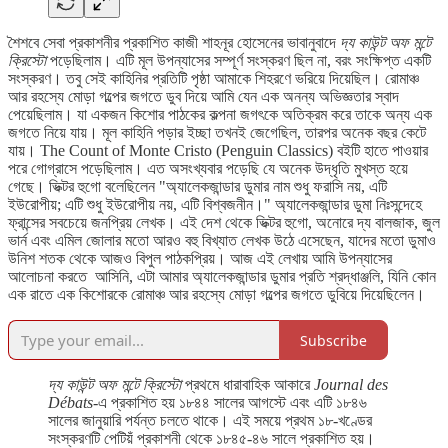
শৈশবে সেবা প্রকাশনীর প্রকাশিত কাজী শাহনূর হোসেনের ভাবানুবাদে
দ্য কাউন্ট অফ মন্টে
ক্রিস্টো
পড়েছিলাম। এটি মূল উপন্যাসের সম্পূর্ণ সংস্করণ ছিল না, বরং সংক্ষিপ্ত একটি
সংস্করণ। তবু সেই কাহিনির প্রতিটি পৃষ্ঠা আমাকে শিহরণে ভরিয়ে দিয়েছিল। রোমাঞ্চ
আর রহস্যে মোড়া গল্পের জগতে ডুব দিয়ে আমি যেন এক অনন্য অভিজ্ঞতার স্বাদ
পেয়েছিলাম। যা একজন কিশোর পাঠকের কল্পনা জগৎকে অতিক্রম করে তাকে অন্য এক
জগতে নিয়ে যায়। মূল কাহিনি পড়ার ইচ্ছা তখনই জেগেছিল, তারপর অনেক বছর কেটে
যায়। The Count of Monte Cristo (Penguin Classics) বইটি হাতে পাওয়ার
পরে গোগ্রাসে পড়েছিলাম। এত অসংখ্যবার পড়েছি যে অনেক উদ্ধৃতি মুখস্ত হয়ে
গেছে। ভিক্টর হুগো বলেছিলেন "অ্যালেকজান্ডার ডুমার নাম শুধু ফরাসি নয়, এটি
ইউরোপীয়; এটি শুধু ইউরোপীয় নয়, এটি বিশ্বজনীন।" অ্যালেকজান্ডার ডুমা নিঃসন্দেহে
ফ্রান্সের সবচেয়ে জনপ্রিয় লেখক। এই দেশ থেকে ভিক্টর হুগো, অনোরে দ্য বালজাক, জুল
ভার্ন এবং এমিল জোলার মতো আরও বহু বিখ্যাত লেখক উঠে এসেছেন, যাদের মতো ডুমাও
উনিশ শতক থেকে আজও বিপুল পাঠকপ্রিয়। আজ এই লেখায় আমি উপন্যাসের
আলোচনা করতে আসিনি, এটা আমার অ্যালেকজান্ডার ডুমার প্রতি শ্রদ্ধাঞ্জলি, যিনি কোন
এক রাতে এক কিশোরকে রোমাঞ্চ আর রহস্যে মোড়া গল্পের জগতে ডুবিয়ে দিয়েছিলেন।
Subscribe
দ্য কাউন্ট অফ মন্টে ক্রিস্টো
প্রথমে ধারাবাহিক আকারে
Journal des
Débats
-এ প্রকাশিত হয় ১৮৪৪ সালের আগস্টে এবং এটি ১৮৪৬
সালের জানুয়ারি পর্যন্ত চলতে থাকে। এই সময়ে প্রথম ১৮-খণ্ডের
সংস্করণটি পেটিয়ঁ প্রকাশনী থেকে ১৮৪৫-৪৬ সালে প্রকাশিত হয়।