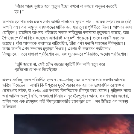
"বাঁচার আনন্দ বুঝতে হলে মৃত্যুর ইচ্ছা কখনো না কখনো অনুভব করতেই
হয়।"
আপনার হতাশার যখন চরমে তখন আপনি পালানোর সুযোগ পান। কয়েক সপ্তাহের মধ্যেই
আপনি এমন এক অমূল্য ধনসম্পদের মালিক হন, যার তুলনা পৃথিবীতে বিরল। আপনার বয়স
তেত্রিশ। ততদিনে আপনার পরিবারের সকলে দারিদ্র্যের কষাঘাতে মৃত্যুবরণ করেছে, আর
শৈশবের প্রেমিকা বিয়ে করেছেন আপনারই বন্ধুরুপী শত্রুকে। তাদের একটি সন্তানও
রয়েছে। যাঁরা আপনাকে কারাগারে পাঠিয়েছিল, তাঁরা এখন ফরাসি সমাজের শীর্ষস্থানে।
অথচ আপনি এখন সম্পদের চূড়ান্ত শিখরে। এরপর কী করবেন? প্রতিশোধ—
নিঃসন্দেহে। তবে সাধারণ প্রতিশোধ নয়, বরং সুচারুভাবে পরিকল্পিত, অমোঘ প্রতিশোধ।
"তুমি জানো না, সেই চৌদ্দ বছরের প্রতিটি দিন আমি নতুন করে
প্রতিশোধের শপথ নিয়েছিলাম।"
এরপর সবকিছু দ্রুত পরিবর্তিত হতে থাকে—প্রভু যেন আপনাকে তার করুণার আলোয়
ভরিয়ে দিয়েছেন। আপনি কি ঈশ্বরের দূত? এরপর শুরু হয় এক দুঃসাহসিক রোমাঞ্চ ও
রোমাঞ্চকর নাটক, যা ১৮৪০-এর দশকের বিলাসিতাকে জীবন্ত করে তোলে। দৃষ্টিনন্দন সাজে
ভরা আভিজাত্যপূর্ণ বাড়ি, জমকালো ডিনার ও নৃত্যনৈপুণ্যের আসর, ফ্যাশন আর অপেরা,
হাশিশ আর এক রহস্যময় নারী বিষপ্রয়োগকারীর চমকপ্রদ গল্প—সব মিলিয়ে এক অনন্য
অভিজ্ঞতা।