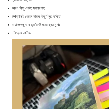
আরও কিছু একই জরনার বই
উপন্যাসটি থেকে আমার কিছু প্রিয় উক্তি
অ্যালেকজান্ডার ডুমা'র জীবনের ক্রমানুসার
চরিত্রের তালিকা