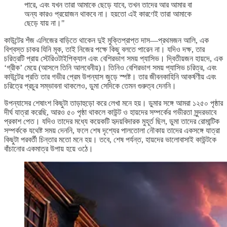
পারে, এবং যখন তারা আমাকে ছেড়ে যাবে, তখন তাদের আর আমার বা
অন্য কারও প্রয়োজন থাকবে না। হয়তো এই কারণেই তারা আমাকে
ছেড়ে যায় না।"
কাউন্টের শঁজ এলিজের বাড়িতে থাকেন দুই মুক্তিপ্রাপ্ত দাস—প্রথমজন আলি, এক
বিশ্বস্ত চাকর যিনি মূক, তাই নিজের পক্ষে কিছু বলতে পারেন না। যদিও দক্ষ, তার
চরিত্রটি প্রায় স্টেরিওটাইপিক্যাল এবং বেশিরভাগ সময় প্যাসিভ। দ্বিতীয়জন হায়দে, এক
‘গ্রীক’ মেয়ে (আসলে তিনি আলবেনীয়)। তিনিও বেশিরভাগ সময় প্যাসিভ চরিত্র, এবং
কাউন্টের প্রতি তার গভীর প্রেম উপন্যাস জুড়ে স্পষ্ট। তার জীবনকাহিনি আকর্ষণীয় এবং
চরিত্রে প্রচুর সম্ভাবনা থাকলেও, ডুমা সেদিকে তেমন গুরুত্ব দেননি।
উপন্যাসের শেষাংশ কিছুটা তাড়াহুড়ো করে লেখা মনে হয়। ডুমার সঙ্গে আমরা ১২৫০ পৃষ্ঠার
দীর্ঘ যাত্রা করেছি, আরও ৫০ পৃষ্ঠা থাকলে কাউন্ট ও হায়দের সম্পর্কের গভীরতা সুন্দরভাবে
প্রকাশ পেত। যদিও তাদের মধ্যে কয়েকটি হৃদয়বিদারক মুহূর্ত ছিল, ডুমা তাদের রোমান্টিক
সম্পর্ককে যথেষ্ট সময় দেননি, ফলে শেষ দৃশ্যের পালতোলা নৌকায় তাদের একসঙ্গে যাত্রা
কিছুটা পরবর্তী চিন্তার মতো মনে হয়। তবে, শেষ পর্যন্ত, হায়দের ভালোবাসাই কাউন্টকে
বাঁচানোর একমাত্র উপায় হয়ে ওঠে।