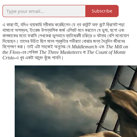
Subscribe
এ কারণেই, যদিও থ্যাকারি স্বীকার করেছিলেন যে
দ্য কাউন্ট অফ মন্টে ক্রিস্টো
পড়া
থামানো অসম্ভব, ইংরেজ উপন্যাসিক জর্জ এলিয়ট মনে করতেন যে ডুমা, হুগো এবং
বালজাকের মতো ফরাসি লেখকেরা ভুলভাবে ব্যতিক্রমী চরিত্র ও ঘটনায় বেশি মনোযোগ
দিয়েছেন। তাদের উচিত ছিল মানব প্রকৃতির গভীরতা বোঝার জন্য দৈনন্দিন জীবনের
বিশ্লেষণ করা। তাই এটা সহজেই অনুমেয় যে
Middlemarch
এবং
The Mill on
the Floss
-এর লেখিকা
The Three Musketeers
বা
The Count of Monte
Cristo
-এ খুব একটা আনন্দ খুঁজে পাননি।