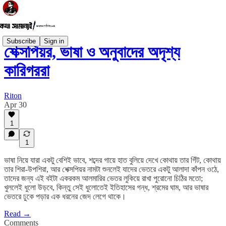
Subscribe
Sign in
শেক্সপিয়র, ভাষা ও অনুবাদের অদৃশ্য
কারিগররা
Riton
Apr 30
1
1
ভাষা নিয়ে যারা একটু বেশিই ভাবে, শব্দের গায়ে হাত বুলিয়ে দেখে কোথায় তার গিঁট, কোথায়
তার শিরা-উপশিরা, আর শেক্সপিয়র নামটা শুনলেই যাদের ভেতরে একটু আলাদা কাঁপন ওঠে,
তাদের জন্য এই বইটা একরকম আলমারির ভেতর লুকিয়ে রাখা পুরোনো চিঠির মতো;
খুললেই ধুলো উড়বে, কিন্তু সেই ধুলোতেই ইতিহাসের গন্ধ, শ্রমের ঘাম, আর ভাষার
ভেতরে ঢুকে পড়ার এক ধরনের জেদ লেগে থাকে।
Read →
Comments