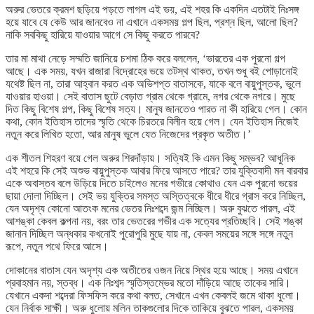
অরুর ভেতরে ক্রমশ ছড়িয়ে পড়তে লাগল এই ভয়, এই শহর কি একদিন এতটাই নিঃসঙ্গ
হয়ে যাবে যে কেউ আর জানবেও না এখানে একসময় গল্প ছিল, প্রশ্ন ছিল, আলো ছিল?
নাকি সবকিছু হারিয়ে যাওয়ার আগে সে কিছু করতে পারবে?
তার মা মাথা নেড়ে সম্মতি জানিয়ে চশমা ঠিক করে বললেন, ‘ভারতের এক পুরনো গল্প
আছে। এক সময়, যখন রাজারা বিদ্রোহের ভয়ে তটস্থ থাকত, তখন শুধু বই পোড়ানোই
যথেষ্ট ছিল না, তারা আহ্বান করত এক অভিশপ্ত বাতাসকে, যাকে বলে বায়ুপুস্তক, ভুলে
যাওয়ার হাওয়া। সেই বাতাস ছুটে বেড়াত গ্রাম থেকে গ্রামে, নগর থেকে নগরে। মুছে
দিত কিছু বিশেষ গল্প, কিছু বিশেষ সত্য। মানুষ জানতেও পারত না কী হারিয়ে গেল। কোন
কথা, কোন ইতিহাস তাদের স্মৃতি থেকে চিরতরে বিলীন হয়ে গেল। যেন ইতিহাস নিজেই
নতুন করে লিখিত হতো, আর মানুষ ভুলে যেত নিজেদের প্রকৃত অতীত।’
এক শীতল শিহরণ বয়ে গেল অরুর শিরদাঁড়ায়। সত্যিই কি এমন কিছু সম্ভব? আধুনিক
এই শহরে কি সেই অশুভ বায়ুপুস্তক আবার ফিরে আসতে পারে? তার যুক্তিবাদী মন বারবার
একে অবাস্তব বলে উড়িয়ে দিতে চাইলেও মনের গভীরে কোথাও যেন এক পুরনো ভয়ের
ছায়া দোলা দিচ্ছিল। সেই ভয় যুক্তির সমস্ত অস্তিত্বকে ধীরে ধীরে গ্রাস করে নিচ্ছিল,
যেন অদৃশ্য কোনো আতংক মনের ভেতর নিঃশব্দে জন্ম নিচ্ছিল। অরু বুঝতে পারল, এই
আশঙ্কা কেবল কল্পনা নয়, বরং তার ভেতরের গভীর এক সত্যের প্রতিচ্ছবি। সেই শঙ্কা
জানান দিচ্ছিল অন্ধকার কখনোই পুরোপুরি মুছে যায় না, কেবল সময়ের সঙ্গে সঙ্গে নতুন
রূপে, নতুন পথে ফিরে আসে।
দোকানের বাতাস যেন অদৃশ্য এক অতীতের ওজন নিয়ে স্থির হয়ে আছে। সময় এখানে
প্রবাহমান নয়, স্তব্ধ। এক নিঃশব্দ স্মৃতিস্তম্ভের মতো দাঁড়িয়ে আছে তাকের সারি।
যেখানে একদা শব্দেরা ফিসফিস করে কথা বলত, সেখানে এখন কেবলই জমে থাকা ধুলো।
যেন নির্বাক সাক্ষী। অরু ধুলোয় মলিন তাকগুলোর দিকে তাকিয়ে বুঝতে পারল, একসময়