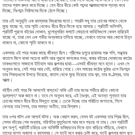
তাদের শ্বাস রুদ্ধ করে দিচ্ছে। যেন ধীরে ধীরে কেউ শব্দের আত্মাগুলোকে স্তব্ধ করে
দিচ্ছে, নিঃশব্দে নির্বাসনের দিকে ঠেলে দিচ্ছে।
তার এই অনুভূতি এক রহস্যময় বিভ্রমের মতো। শহরটা শুধু তার চোখের সামনে থেকে
মুছে যাচ্ছে না, তার স্মৃতি থেকেও ধীরে ধীরে ফিকে হয়ে আসছে। প্রতিটি অলিগলি,
প্রতিটি পুরনো বইয়ের দোকান, ধুলোধূসরিত মলাটে মোড়ানো কাহিনিগুলো কেবল হারিয়েই
যাচ্ছে না, তারা যেন এক গভীর অন্ধকারে তলিয়ে যাচ্ছে, যেখানে তাদের আর কোনো চিহ্ন
থাকবে না, কোনো স্মৃতি থাকবে না।
একসময় এই শহর অরুর কাছে জীবন্ত ছিল। গ্রীষ্মের দুপুরে ছায়াময় সরু গলি, সন্ধ্যার
বাতাসে মিশে থাকা অচেনা কালি আর পুরনো কাগজের গন্ধ, বাবার বইয়ের দোকানের কাঠের
তাকগুলোতে সাজানো ইতিহাস আর কল্পনার ছায়া—এসবই জীবন্ত মনে হতো। এখন সে
অনুভব করে, সেই শহর আর নেই, হারিয়ে গেছে। যেন সময়ের কঠোর কুঠার এসে নিঃশব্দে
তার শিকড়গুলো উপড়ে দিয়েছে, বাতাস থেকে মুছে দিয়েছে তার শব্দ, তার কণ্ঠস্বর, তার
আত্মা।
বইহীন সেই শহর কি আসলেই বাস্তব? নাকি এটি তার মনের গভীরে রচিত কোনো
দুঃস্বপ্ন? অরু জানে না। তবে সে অনুভব করে, এই নৈঃশব্দ, এই অনন্ত শূন্যতা তার
চোখের সামনে ধীরে ধীরে বিস্তৃত হচ্ছে। ঢেকে দিচ্ছে তার পরিচিত জগতকে, গিলে
ফেলছে তার শৈশব, তার সমস্ত অতীত, তার বিশ্বাস।
তার ওপর ঘটল এক আশ্চর্য ঘটনা। অরু খেয়াল করল, যেসব বই একসময় তার প্রিয় ছিল,
সেসব বইয়ের শেষ অধ্যায়, পরিণতির মুহূর্তগুলো আর মনে পড়ছে না তার। যেন প্রতিটি
গল্প অপূর্ণ, প্রতিটি চরিত্র এক অনির্দিষ্ট ভবিষ্যতের দিকে হাত বাড়িয়ে দাঁড়িয়ে, যেখানে
তাদের ভাগ্য অজানা ও রহস্যময়। সে যতই মনে করার চেষ্টা করে, যতই কল্পনার জাল বুনে