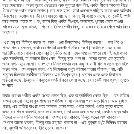
করে ফেলেছে। অরুর বুকের ভেতরেও এক শূন্যতা জন্ম নিল, একটা শীতল আতংক ধীরে
ধীরে তাকে গ্রাস করতে লাগল। তার মনে হলো, তারা একসঙ্গে দাঁড়িয়ে আছে এক অনিবার্য
বিনাশের দোরগোড়ায়। কী যেন হারাতে যাচ্ছে। কিন্তু কী হারাতে যাচ্ছে, তা কেউই স্পষ্ট
করে বলতে পারছে না। শুধু জানে কিছু একটা নিঃশব্দে, অলক্ষ্যে, ধুলোয় ঢেকে যাওয়া
তাকের মতো মুছে যাচ্ছে। শব্দের চাইতেও গভীর কিছু, যা একবার হারিয়ে গেলে আর ফিরে
আসে না।
‘ওরা শুধু বই নিষিদ্ধ করছে না, অরু। ওরা চিন্তাকেও নিষিদ্ধ করছে’—বাবা ধীর ও
শান্ত গলায় বললেন, খাবারের প্লেটটা একপাশে সরিয়ে রেখে। কথাগুলো যেন ঘরের
প্রতিটি দেয়ালে ধাক্কা খেয়ে প্রতিধ্বনিত হলো। যেন সময়ের ওপরে খোদাই হয়ে থাকা
এক সতর্কবার্তা, যা বাতাসে মিশে গেল, কিন্তু মুছে গেল না। ঘরের আলো এক মুহূর্তের
জন্য ম্লান হয়ে এলো। চারপাশের নিস্তব্ধতায় এক অদৃশ্য ভারী বাতাস এসে বসে রইল
অরুর মনে। সে অনুভব করল, এই নিষেধাজ্ঞা শুধুই বইয়ের পাতায় সীমাবদ্ধ নয়, এটি
মানুষের চিন্তার স্বাধীনতার বিরুদ্ধে এক নিঃশব্দ যুদ্ধ। শব্দদের একে একে নির্বাসনে
পাঠানো হচ্ছে, চিন্তার দিগন্তকে সংকীর্ণ করে ফেলা হচ্ছে, যেন কেউ আর প্রশ্ন তুলতে
না পারে।
বাবার চোখের গভীরে একটা দুঃসহ বেদনা ছিল, এক অন্তর্নিহিত ক্ষোভ ছিল। যেন হারিয়ে
যাওয়া কোনো শহরের কুয়াশাচ্ছন্ন প্রতিচ্ছবি, যা একসময় প্রাণবন্ত ছিল। অরু বুঝতে
পারল, এই হারিয়ে যাওয়া শহর আসলে একটা সময়, একটা আদর্শ, একটা মুক্ত বাতাস—
এখন যার শ্বাস ক্রমশই রুদ্ধ হয়ে আসছে। তা এমন এক বাস্তবতা, যেখানে মানুষ আর
নিজের ভাবনার মালিক থাকবে না। সেখানে শব্দ থাকবে, কিন্তু শব্দের অর্থ থাকবে না।
সেখানে আলো থাকবে, কিন্তু তার উষ্ণতা থাকবে না। এই যুদ্ধটা শুধুই নিষিদ্ধ বইয়ের
নয়, যুদ্ধটা অস্তিত্বের, ইতিহাসের, সত্যের।