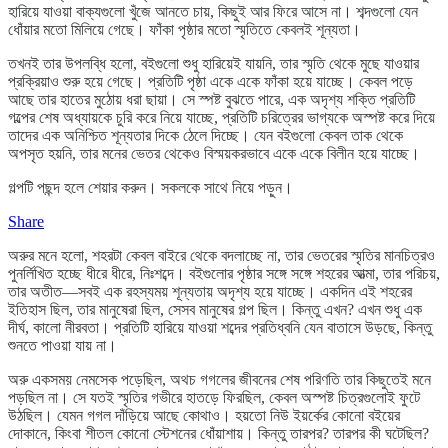
হারিয়ে যাওয়া বাক্যগুলো খুঁজে আনতে চায়, কিছুই আর ফিরে আসে না। শব্দগুলো যেন
ধোঁয়ার মতো মিলিয়ে গেছে। ফাঁকা পৃষ্ঠার মতো স্মৃতিতে কেবলই শূন্যতা।
তখনই তার উপলব্ধি হলো, বইগুলো শুধু হারিয়েই যায়নি, তার স্মৃতি থেকে মুছে যাওয়ার
প্রক্রিয়াও শুরু হয়ে গেছে। প্রতিটি পৃষ্ঠা একে একে ফাঁকা হয়ে যাচ্ছে। কেবল পড়ে
আছে তার হাতের মুঠোয় ধরা ছায়া। সে স্পষ্ট বুঝতে পারে, এক অদৃশ্য শক্তি প্রতিটি
গল্পের শেষ অধ্যায়কে চুরি করে নিয়ে যাচ্ছে, প্রতিটি চরিত্রের ভাগ্যকে অস্পষ্ট করে দিয়ে
তাদের এক অনিশ্চিত শূন্যতার দিকে ঠেলে দিচ্ছে। যেন বইগুলো কেবল তাক থেকে
অপসৃত হয়নি, তার মনের ভেতর থেকেও বিস্ময়করভাবে একে একে বিলীন হয়ে যাচ্ছে।
গল্পটি পছন্দ হলে শেয়ার করুন। সকলকে সাথে নিয়ে পড়ুন।
Share
অরুর মনে হলো, শহরটা কেবল বাইরে থেকে বদলাচ্ছে না, তার ভেতরের স্মৃতির মানচিত্রও
পুনর্লিখিত হচ্ছে ধীরে ধীরে, নিঃশব্দে। বইগুলোর পৃষ্ঠার সঙ্গে সঙ্গে শহরের আত্মা, তার পরিচয়,
তার অতীত—সবই এক রহস্যময় শূন্যতায় অদৃশ্য হয়ে যাচ্ছে। একদিন এই শহরের
ইতিহাস ছিল, তার মানুষেরা ছিল, সেসব মানুষের গল্প ছিল। কিন্তু এখন? এখন শুধু এক
দীর্ঘ, কালো নীরবতা। প্রতিটি হারিয়ে যাওয়া শব্দের প্রতিধ্বনি যেন বাতাসে উড়ছে, কিন্তু
শুনতে পাওয়া যায় না।
অরু একসময় নেমসেক পড়েছিল, অথচ গগলের জীবনের শেষ পরিণতি তার কিছুতেই মনে
পড়ছিল না। সে যতই স্মৃতির গভীরে হাতড়ে ফিরছিল, কেবল অস্পষ্ট চিত্রগুলোই ফুটে
উঠছিল। যেমন গগল দাঁড়িয়ে আছে কোথাও। হয়তো নিউ ইয়র্কের কোনো বইয়ের
দোকানে, কিংবা শীতল কোনো স্টেশনের ধোঁয়াশায়। কিন্তু তারপর? তারপর কী ঘটেছিল?