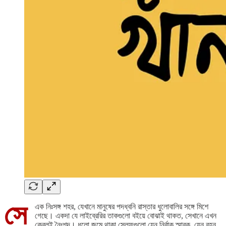
সে
এক নিঃসঙ্গ শহর, যেখানে মানুষের পদধ্বনি রাস্তার ধুলোবালির সঙ্গে মিশে
গেছে। একদা যে লাইব্রেরির তাকগুলো বইয়ে বোঝাই থাকত, সেখানে এখন
কেবলই নৈঃশব্দ। ধুলো জমে থাকা সেলফগুলো যেন নির্বাক স্মারক, যেন বহন