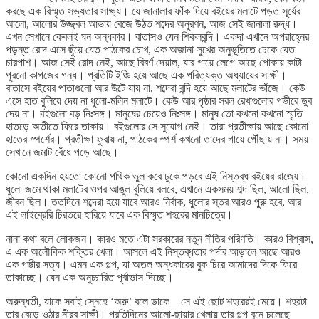
করছে এক বিস্মৃত সভ্যতার সাক্ষ্য। যে জানালার ফাঁক দিয়ে বইয়ের মলাটে পড়ত সূর্যের
আলো, আলোর উজ্জ্বল আভায় বেজে উঠত শব্দের অনুরণন, আজ সেই জানালা রুদ্ধ।
এখন সেখানে কেবলই ঘন অন্ধকার। বাতাসও যেন শিকলবন্দি। একদা এখানে অপরাহ্নের
পড়ন্ত রোদ এসে ছুঁয়ে যেত পাঠকের চোখ, এক অজানা সুখের অনুভূতিতে ঢেকে যেত
চারপাশ। আজ সেই রোদ নেই, আছে বিবর্ণ দেয়াল, যার গায়ে লেগে আছে পোকায় কাটা
পুরনো কাগজের গন্ধ। প্রতিটি ইঞ্চি হয়ে আছে এক পরিত্যক্ত অধ্যায়ের সাক্ষী।
বাতাসে বইয়ের পাতাগুলো আর উল্টে যায় না, শব্দেরা বন্দি হয়ে আছে মলাটের ভাঁজে। কেউ
এসে হাত বুলিয়ে দেয় না ধুলো-মলিন মলাটে। কেউ আর পৃষ্ঠার সরল রেখাগুলোর গভীরে ডুব
দেয় না। বইগুলো বড় নিঃসঙ্গ। মানুষের চেয়েও নিঃসঙ্গ। মানুষ তো কখনো কখনো স্মৃতি
হাতড়ে অতীতে ফিরে তাকায়। বইগুলোর সে সুযোগ নেই। তারা প্রতীক্ষায় আছে কোনো
হাতের স্পর্শের। প্রতীক্ষা ফুরায় না, পাঠকের স্পর্শ কখনো তাদের গায়ে পৌঁছায় না। সময়
সেখানে জমাট বেঁধে পড়ে আছে।
কোনো একদিন হয়তো কোনো পথিক ভুল করে ঢুকে পড়বে এই নিস্তব্ধ বইয়ের রাজ্যে।
ধুলো জমে থাকা মলাটের ওপর আঙুল বুলিয়ে বলবে, এখানে একসময় শব্দ ছিল, আলো ছিল,
জীবন ছিল। ততদিনে শব্দেরা হয়ে যাবে আরও নির্বাক, ধুলোর স্তর আরও পুরু হবে, আর
এই লাইব্রেরি চিরতরে হারিয়ে যাবে এক বিস্মৃত শহরের মানচিত্রে।
নানা কথা বলে লোকজন। কারও মতে এটা সরকারের নতুন নীতির পরিণতি। কারও বিশ্বাস,
এ এক অলৌকিক শক্তির খেলা। আসলে এই নিস্তব্ধতার পর্দার আড়ালে আছে আরও
এক গভীর সত্য। এমন এক গল্প, যা অতল অন্ধকারের বুক চিরে আমাদের দিকে ফিরে
তাকাচ্ছে। যেন এক অনুচ্চারিত পূর্বাভাস দিচ্ছে।
অরুন্ধতী, যাকে সবাই স্নেহে ‘অরু’ বলে ডাকে—সে এই ছোট শহরেরই মেয়ে। শহরটা
তার বেড়ে ওঠার নীরব সাক্ষী। প্রতিদিনের আলো-ছায়ার খেলায় তার গল্প বুনে চলেছে