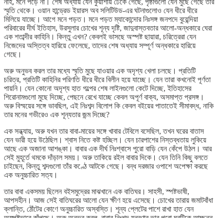
নাহ, মনে পড়ে না। শেষ অধ্যায় যেন কুয়াশায় ঢেকে গেছে, পৃষ্ঠাগুলো যেন মুছে গেছে তার
স্মৃতি থেকে। ওয়ান হান্ড্রেড ইয়ারস অব সলিটিউড-এর ঘটনাগুলোও যেন ধীরে ধীরে
মিলিয়ে যাচ্ছে। আগে মনে পড়ত। মনে পড়ত ম্যাকোন্দোর নিঃসঙ্গ জনপদে বুয়েন্দিয়া
পরিবারের দীর্ঘ ইতিহাস, উরসুলার চোখের শূন্য দৃষ্টি, জাদুবাস্তবতার আলো-অন্ধকারে ঘেরা
এক শতাব্দীর কাহিনি। কিন্তু এখন? কেবলই ভাসছে অস্পষ্ট ছায়ারা, চরিত্রেরা যেন
নিজেদের অস্তিত্ব হারিয়ে ফেলেছে, তাদের শেষ অধ্যায় সম্পূর্ণ অন্ধকারে হারিয়ে
গেছে।
অরু অনুভব করল তার মধ্যে স্মৃতি মুছে যাওয়ার এক অদৃশ্য খেলা চলছে। প্রতিটি
চরিত্র, প্রতিটি কাহিনির পরিণতি ধীরে ধীরে বিলীন হয়ে যাচ্ছে। যেন তারা কখনোই পূর্ণতা
পায়নি। যেন কোনো অদৃশ্য হাত গল্পের শেষ লাইনগুলো কেটে দিচ্ছে, ইতিহাসের
শিরোনামগুলো মুছে দিচ্ছে, পেছনে রেখে যাচ্ছে কেবল অপূর্ণ বাক্য, অসমাপ্ত প্রসঙ্গ।
অরু বিস্ময়ের সঙ্গে ভাবছিল, এই নিঃশব্দ বিলোপ কি কেবল বইয়ের পাতাতেই সীমাবদ্ধ, নাকি
তার মনের গভীরেও এক শূন্যতার জন্ম দিচ্ছে?
এক সন্ধ্যায়, অরু যখন তার বাবা-মায়ের সঙ্গে খাবার টেবিলে বসেছিল, তখন ঘরের বাতাস
যেন ভারী হয়ে উঠেছিল। শ্বাস নিতে কষ্ট হচ্ছিল। যেন চারপাশের নিস্তব্ধতায় লুকিয়ে
আছে এক অজানা আশঙ্কা। বাবার এক দীর্ঘ নিঃশ্বাসে পুরো বাড়ি যেন কেঁপে উঠল। আর
সেই মুহূর্তে থমকে দাঁড়াল সময়। অরু তাকিয়ে রইল বাবার দিকে। যেন তিনি কিছু বলতে
চাইছেন, কিন্তু শব্দগুলো তাঁর কণ্ঠে আটকে গেছে। বন্ধ দরজার ওপাশে অপেক্ষা করছে
এক অনুচ্চারিত সত্য।
তার বাবা একসময় ছিলেন বইসমুদ্রের মাঝখানে এক বাতিঘর। সাহসী, স্পষ্টভাষী,
আপসহীন। আজ সেই বাতিঘরের আলো যেন ক্ষীণ হয়ে এসেছে। চোখের তারায় জমাটবাঁধা
ক্লান্তি, ঠোঁটের কোণে অনুচ্চারিত অস্বস্তি। শূন্য প্লেটের পাশে রাখা হাত যেন
অস্পষ্টভাবে কাঁপছে। অরু অনুভব করল, বাবার নিঃশব্দ যন্ত্রণার ভার পুরো ঘরটিকে আচ্ছন্ন