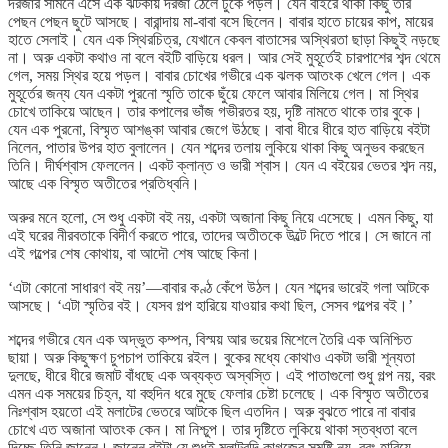
দরজার সামনে এসে এক ঝটকায় দরজা ঠেলে ঢুকে পড়ল। যেন বাইরে থাকা কিছু তার
পেছন পেছন ছুটে আসছে। বারান্দায় মা-বাবা বসে ছিলেন। বাবার হাতে চায়ের কাপ, মায়ের
হাতে সেলাই। যেন এক স্থিরচিত্র, যেখানে কেবল বাতাসের অস্থিরতা ছাড়া কিছুই নড়ছে
না। অরু একটা কথাও না বলে বইটি বাড়িয়ে ধরল। আর সেই মুহূর্তেই চারপাশের শব্দ থেমে
গেল, সময় স্থির হয়ে পড়ল। বাবার চোখের গভীরে এক ঝলক আতংক খেলে গেল। এক
মুহূর্তের জন্য যেন একটা পুরনো স্মৃতি তাকে ছুঁয়ে ফেলে আবার মিলিয়ে গেল। মা স্থির
চোখে তাকিয়ে আছেন। তার কপালের ভাঁজ গভীরতর হয়, দৃষ্টি নামতে থাকে তার বুকে।
যেন এক পুরনো, বিস্মৃত আশঙ্কা আবার জেগে উঠছে। বাবা ধীরে ধীরে হাত বাড়িয়ে বইটা
নিলেন, পাতার উপর হাত বুলালেন। যেন শব্দের তলায় লুকিয়ে থাকা কিছু অনুভব করছেন
তিনি। দীর্ঘশ্বাস ফেললেন। একট ক্লান্ত ও ভারী শ্বাস। যেন এ বইয়ের ভেতর শব্দ নয়,
আছে এক বিস্মৃত অতীতের প্রতিধ্বনি।
অরুর মনে হলো, সে শুধু একটা বই নয়, একটা অজানা কিছু নিয়ে এসেছে। এমন কিছু, যা
এই ঘরের নীরবতাকে বিদীর্ণ করতে পারে, তাদের অতীতকে উল্টে দিতে পারে। সে জানে না
এই গল্পের শেষ কোথায়, বা আদৌ শেষ আছে কিনা।
‘এটা কোনো সাধারণ বই নয়’—বাবার কণ্ঠ কেঁপে উঠল। যেন শব্দের ভারেই গলা আটকে
আসছে। ‘এটা স্মৃতির বই। যেসব গল্প হারিয়ে যাওয়ার কথা ছিল, সেসব গল্পের বই।’
শব্দের গভীরে যেন এক অদ্ভুত কম্পন, বিস্ময় আর ভয়ের মিশেলে তৈরি এক অনিশ্চিত
ছায়া। অরু কিছুক্ষণ চুপচাপ তাকিয়ে রইল। বুকের মধ্যে কোথাও একটা ভারী শূন্যতা
দুলছে, ধীরে ধীরে জমাট বাঁধছে এক অব্যক্ত অস্বস্তি। এই পাতাগুলো শুধু গল্প নয়, বরং
এমন এক সময়ের চিহ্ন, যা বহুদিন ধরে মুছে ফেলার চেষ্টা চলেছে। এক বিস্মৃত অতীতের
নিঃশ্বাস হয়তো এই মলাটের ভেতরে আটকে ছিল এতদিন। অরু বুঝতে পারে না বাবার
চোখে এত অজানা আতংক কেন। মা নিশ্চুপ। তার দৃষ্টিতে লুকিয়ে থাকা স্তব্ধতা বলে
দিচ্ছে তিনি জানেন। জানেন বইটা যে শুধুই মলাটবন্দি কাগজের সমষ্টি নয়, বরং হারিয়ে