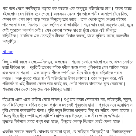
গত বছর থেকে সবকিছুতে পড়তে শুরু করেছে এক অদ্ভুত পরিবর্তনের ছাপ। অরুর ঘরের
বইগুলোও যেন নির্বাক হয়ে গেছে। একসময় যেসব শব্দ তাকে গভীর আলাপে টেনে নিত,
সেসব শব্দ এখন চাপা পড়ে আছে নিস্তব্ধতার ভারে। তাক থেকে তুলে নেওয়া বইয়ের
পাতাগুলো শুষ্ক, নিঃসাড়। যেন বহুদিন তারা ভাষাহীন। শব্দে আর সেই অনুরণন নেই, ছন্দে
সেই পুরোনো আকর্ষণ নেই। যেন কোনো অশুভ হাওয়া ছুঁয়ে গেছে এই জীবন্ত
বাড়িটিকে। চারদিকে এক স্নেহহীন নীরবতা বিরাজ করছে, যাতে লুকিয়ে আছে অন্তহীন
অস্বস্তি।
Share
কিছু একটা বদলে যাচ্ছে—নিঃশব্দে, অলক্ষ্যে। শব্দেরা যেখানে আলো ছড়াত, এখন সেখানে
ছায়া দীর্ঘতর হয়। প্রতিটি তাকের ফাঁকে ফাঁকে জমে থাকা ধূলিকণায় যেন আটকে আছে
এক অজানা শঙ্কা। এক অদৃশ্য শীতল স্পর্শ যেন ধীরে ধীরে পুরো বাড়িটাকে গ্রাস
করছে। অরু বুঝতে পারে না এই পরিবর্তনের উৎস কোথায়। তবে অনুভব করে, এই
পরিবর্তন বা এই নীরবতা কেবল তার ঘরেই নয়, গোটা শহরের বাতাসেও ঘুরে বেড়াচ্ছে।
শহরময় যেন ভেসে বেড়াচ্ছে এক বিষাক্ত ছায়া।
বইগুলো একে একে হারিয়ে যেতে লাগল। শুধু তার বাবার দোকানেই নয়, লাইব্রেরি, স্কুল,
এমনকি নিজেদের বাড়ির তাকেও গ্রাস করল সেই শূন্যতার ছায়া। প্রথমে মনে হয়েছিল এ
বুঝি কোনো কাকতালীয় ঘটনা। বুঝি নতুন নিয়মের ধাক্কায় কিছু বই সরিয়ে ফেলা হয়েছে।
কিন্তু ধীরে ধীরে স্পষ্ট হলো এটি পরিকল্পিত এক উচ্ছেদ, এক নীরব শুদ্ধি অভিযান।
শব্দদের নির্বাসনে যেতে বাধ্য করা হচ্ছে, চিন্তার শেকড় নিঃশব্দে কেটে ফেলা হচ্ছে।
একদিন সকালে সরকারি ঘোষণায় জানানো হলো, যে সাহিত্য ‘বিদ্রোহী’ বা ‘বিভাজনমূলক’