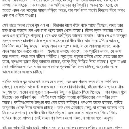
যাওয়া এক শহরের, এক সময়ের, এক অস্তিত্বের প্রতিধ্বনি। অরুর মনে হলো, সে
হয়তো এমন এক সত্যের সামনে দাঁড়িয়ে আছে, যার অর্থ জানা মানেই বিপদের দিকে আরও
এক ধাপ এগিয়ে যাওয়া।
সেই রাতে অরুর চোখে ঘুম এল না। বিছানার পাশে বইটা পড়ে আছে নিঃশব্দে, অথচ তার
চারপাশের বাতাসে যেন এক চাপা শব্দের তরঙ্গ খেলে যাচ্ছে। চাঁদের ম্লান আলোয় পাতার
ওপর এক ছায়াচিহ্ন পড়েছে। যেন এক অতীন্দ্রিয় আলোর আভাস। রাতে সে এক অদ্ভুত
স্বপ্ন দেখল : চারপাশ থেকে পুরনো কণ্ঠস্বরেরা ধীরে ধীরে তার দিকে এগিয়ে আসছে,
ফিসফিস করে কিছু বলছে। বলছে এমন সব গল্পের কথা, যা সে একসময় জানত, অথচ
এখন আর মনে করতে পারে না। শব্দগুলো ভাসছে বাতাসে, এক প্রাচীন ভাষায়, যে ভাষা
তার অজানা, অথচ মনে হচ্ছিল পরিচিত। স্বপ্নের গহ্বরে তলিয়ে যেতে যেতে তার মনে
হলো, শব্দগুলো তাকে কিছু জানাতে চাইছে, তাকে কিছু ফিরিয়ে দিতে চাইছে। ভুলে যাওয়া
সেই কাহিনিগুলো যেন মনের অতল থেকে পুনরুজ্জীবিত হতে চাইছে, অন্ধকার থেকে
আলোয় ফিরে আসতে চাইছে।
পরদিন সকালে ঘুম ভাঙতেই অরুর মনে হলো, যেন এক প্রবল সত্য তাকে স্পর্শ করে
গেছে। সে জানে তাকে কী করতে হবে। রাতের ফিসফিসানি, বইয়ের পাতায় ছড়িয়ে থাকা
অদৃশ্য শব্দ, মায়ের বলা পুরনো গল্প—সব কিছু এক বিন্দুতে গিয়ে মিশেছে। তার সামনে খুলে
দিয়েছে এক অনিবার্য পথ। বইটির সঙ্গে হারিয়ে যাওয়া কাহিনিগুলোর এক গভীর যোগ
আছে। কাহিনগুলোকে উদ্ধার করা যেন তারই দায়িত্ব। শব্দগুলো তাকে ডাকছে, স্মৃতির
অন্ধকার থেকে ফিরে আসতে চাইছে। অরু যেন একমাত্র সেতু, যা তাদের আলোর পথে
নিয়ে যেতে পারে। সে ধীরে ধীরে উঠে দাঁড়াল। এক অজানা সাহস তার শিরায় শিরায়
ছড়িয়ে পড়তে লাগল। সেই সাহস প্রতিজ্ঞার মতো শক্ত, বাতাসের মতো অদৃশ্য।
বইয়ের দোকানটা আর শুধুই দোকান নয়, তার দেয়ালের ভেতরে লুকিয়ে আছে এক গোপন