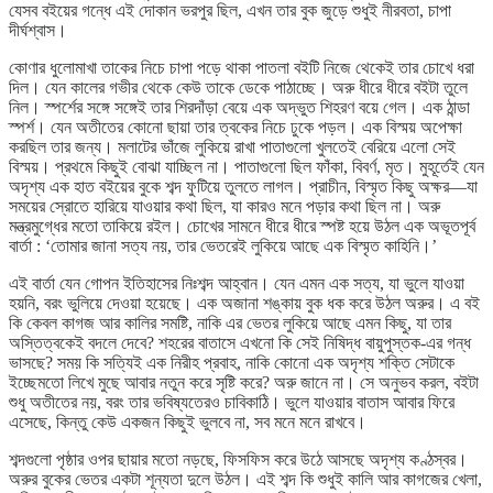
যেসব বইয়ের গন্ধে এই দোকান ভরপুর ছিল, এখন তার বুক জুড়ে শুধুই নীরবতা, চাপা
দীর্ঘশ্বাস।
কোণার ধুলোমাখা তাকের নিচে চাপা পড়ে থাকা পাতলা বইটি নিজে থেকেই তার চোখে ধরা
দিল। যেন কালের গভীর থেকে কেউ তাকে ডেকে পাঠাচ্ছে। অরু ধীরে ধীরে বইটা তুলে
নিল। স্পর্শের সঙ্গে সঙ্গেই তার শিরদাঁড়া বেয়ে এক অদ্ভুত শিহরণ বয়ে গেল। এক ঠান্ডা
স্পর্শ। যেন অতীতের কোনো ছায়া তার ত্বকের নিচে ঢুকে পড়ল। এক বিস্ময় অপেক্ষা
করছিল তার জন্য। মলাটের ভাঁজে লুকিয়ে রাখা পাতাগুলো খুলতেই বেরিয়ে এলো সেই
বিস্ময়। প্রথমে কিছুই বোঝা যাচ্ছিল না। পাতাগুলো ছিল ফাঁকা, বিবর্ণ, মৃত। মুহূর্তেই যেন
অদৃশ্য এক হাত বইয়ের বুকে শব্দ ফুটিয়ে তুলতে লাগল। প্রাচীন, বিস্মৃত কিছু অক্ষর—যা
সময়ের স্রোতে হারিয়ে যাওয়ার কথা ছিল, যা কারও মনে পড়ার কথা ছিল না। অরু
মন্ত্রমুগ্ধের মতো তাকিয়ে রইল। চোখের সামনে ধীরে ধীরে স্পষ্ট হয়ে উঠল এক অভূতপূর্ব
বার্তা : ‘তোমার জানা সত্য নয়, তার ভেতরেই লুকিয়ে আছে এক বিস্মৃত কাহিনি।’
এই বার্তা যেন গোপন ইতিহাসের নিঃশব্দ আহ্বান। যেন এমন এক সত্য, যা ভুলে যাওয়া
হয়নি, বরং ভুলিয়ে দেওয়া হয়েছে। এক অজানা শঙ্কায় বুক ধক করে উঠল অরুর। এ বই
কি কেবল কাগজ আর কালির সমষ্টি, নাকি এর ভেতর লুকিয়ে আছে এমন কিছু, যা তার
অস্তিত্বকেই বদলে দেবে? শহরের বাতাসে এখনো কি সেই নিষিদ্ধ বায়ুপুস্তক-এর গন্ধ
ভাসছে? সময় কি সত্যিই এক নিরীহ প্রবাহ, নাকি কোনো এক অদৃশ্য শক্তি সেটাকে
ইচ্ছেমতো লিখে মুছে আবার নতুন করে সৃষ্টি করে? অরু জানে না। সে অনুভব করল, বইটা
শুধু অতীতের নয়, বরং তার ভবিষ্যতেরও চাবিকাঠি। ভুলে যাওয়ার বাতাস আবার ফিরে
এসেছে, কিন্তু কেউ একজন কিছুই ভুলবে না, সব মনে মনে রাখবে।
শব্দগুলো পৃষ্ঠার ওপর ছায়ার মতো নড়ছে, ফিসফিস করে উঠে আসছে অদৃশ্য কণ্ঠস্বর।
অরুর বুকের ভেতর একটা শূন্যতা দুলে উঠল। এই শব্দ কি শুধুই কালি আর কাগজের খেলা,