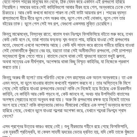
যেতে লাগল শহরের মানুষের মন থেকে, ঠিক যেমন করে একদিন এই গল্পগুলো হারিয়ে
গিয়েছিল। সময়ের ভারে সেই কাহিনিগুলো আবার নীরব হয়ে গেল, অন্ধকারে ঢেকে গেল
চিরতরে। আর কেউ কখনো জানতে পারল না সেই ফাটা আয়নার গল্প। শহরের ব্যস্ত
রাস্তাগুলো ধীরে ধীরে ভুলে গেল অরুর নাম, ভুলে গেল সেই দোকান, ভুলে গেল তার
বইয়ের তাক। ভুলে গেল সেই সব গল্প, যেগুলো একসময় মুক্তি চেয়েছিল।
কিন্তু মাঝেমধ্যে, নিস্তব্ধ রাতে, বাতাস যখন নিঃশব্দে ফিসফিসিয়ে বইতে শুরু করে, তখন
কেউ কেউ বলে যে, তারা পাতার ফড়ফড় শব্দ শুনতে পায়, হারিয়ে যাওয়া সেই গল্পগুলোর
মতো, যেগুলো এখনো অপেক্ষায় আছে। কেউ যদি সাহস করে রাতের গভীরে হারিয়ে যাওয়া
সেই দোকানটিকে খুঁজতে বের হয়, হয়তো তারা সেই অমীমাংসিত গল্পগুলো, সেই চাপাপড়া
সত্যগুলো খুঁজে পেতে পারে। বাতাসে ভেসে থাকা সেই শব্দগুলো হয়তো শুধুই কল্পনা,
অথবা সত্যের এক দীর্ঘশ্বাস, অপেক্ষায় থাকা কিছু বিস্মৃত কাহিনির, যা নিজেকে প্রকাশ
করতে চায়।
কিন্তু অরুর কী হলো? তার পরিণতি থেকে গেল রহস্যের এক অতল অন্ধকারে। তা এক
এমন সত্য, যা ভুলে যাওয়ার বাতাস কখনোই প্রকাশ করবে না। তার অস্তিত্ব কি মিশে
গেছে সেই হারিয়ে যাওয়া গল্পগুলোর ভেতর? নাকি সে নিজেই হয়ে উঠেছে এক চিরকালীন
কাহিনি, যে কাহিনি আর কেউ পড়বে না, কেউ জানবে না, অথচ যার উপস্থিতি বাতাসের
অলক্ষ্য স্রোতের মতো অনুভব করা যায়। অরু কি গল্পগুলোর রক্ষক হয়ে নিজেই তাদের
অংশ হয়ে গেছে? নাকি বাস্তবতার কোনও সীমারেখা পেরিয়ে এক সম্পূর্ণ অন্যতর জগতে
হারিয়ে গেছে, যেখানে ভুলে যাওয়া গল্পেরা অপেক্ষা করে, যেখানে শব্দেরা নিঃশব্দে শ্বাস
ফেলে?
এসব প্রশ্নের উত্তর কারও কাছে নেই। শুধু নীরবতার গহীনে রয়ে গেছে ফিসফিসানি,
এক দূরবর্তী প্রতিধ্বনি, যা কেবল সাহসী হৃদয়ের ভেতর ধ্বনিত হয়, যদি কেউ তাকে খুঁজতে