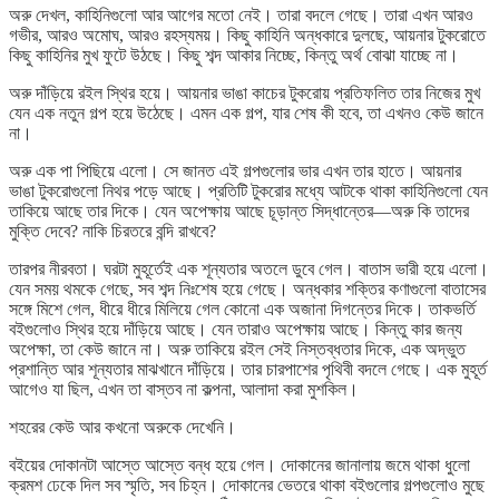
অরু দেখল, কাহিনিগুলো আর আগের মতো নেই। তারা বদলে গেছে। তারা এখন আরও
গভীর, আরও অমোঘ, আরও রহস্যময়। কিছু কাহিনি অন্ধকারে দুলছে, আয়নার টুকরোতে
কিছু কাহিনির মুখ ফুটে উঠছে। কিছু শব্দ আকার নিচ্ছে, কিন্তু অর্থ বোঝা যাচ্ছে না।
অরু দাঁড়িয়ে রইল স্থির হয়ে। আয়নার ভাঙা কাচের টুকরোয় প্রতিফলিত তার নিজের মুখ
যেন এক নতুন গল্প হয়ে উঠেছে। এমন এক গল্প, যার শেষ কী হবে, তা এখনও কেউ জানে
না।
অরু এক পা পিছিয়ে এলো। সে জানত এই গল্পগুলোর ভার এখন তার হাতে। আয়নার
ভাঙা টুকরোগুলো নিথর পড়ে আছে। প্রতিটি টুকরোর মধ্যে আটকে থাকা কাহিনিগুলো যেন
তাকিয়ে আছে তার দিকে। যেন অপেক্ষায় আছে চূড়ান্ত সিদ্ধান্তের—অরু কি তাদের
মুক্তি দেবে? নাকি চিরতরে বন্দি রাখবে?
তারপর নীরবতা। ঘরটা মুহূর্তেই এক শূন্যতার অতলে ডুবে গেল। বাতাস ভারী হয়ে এলো।
যেন সময় থমকে গেছে, সব শব্দ নিঃশেষ হয়ে গেছে। অন্ধকার শক্তির কণাগুলো বাতাসের
সঙ্গে মিশে গেল, ধীরে ধীরে মিলিয়ে গেল কোনো এক অজানা দিগন্তের দিকে। তাকভর্তি
বইগুলোও স্থির হয়ে দাঁড়িয়ে আছে। যেন তারাও অপেক্ষায় আছে। কিন্তু কার জন্য
অপেক্ষা, তা কেউ জানে না। অরু তাকিয়ে রইল সেই নিস্তব্ধতার দিকে, এক অদ্ভুত
প্রশান্তি আর শূন্যতার মাঝখানে দাঁড়িয়ে। তার চারপাশের পৃথিবী বদলে গেছে। এক মুহূর্ত
আগেও যা ছিল, এখন তা বাস্তব না কল্পনা, আলাদা করা মুশকিল।
শহরের কেউ আর কখনো অরুকে দেখেনি।
বইয়ের দোকানটা আস্তে আস্তে বন্ধ হয়ে গেল। দোকানের জানালায় জমে থাকা ধুলো
ক্রমশ ঢেকে দিল সব স্মৃতি, সব চিহ্ন। দোকানের ভেতরে থাকা বইগুলোর গল্পগুলোও মুছে