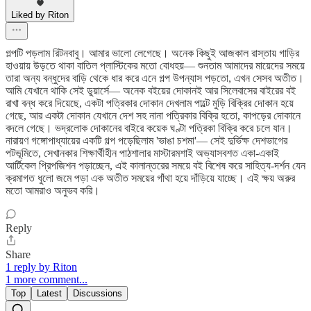
Liked by Riton
গল্পটি পড়লাম রিটনবাবু। আমার ভালো লেগেছে। অনেক কিছুই আজকাল রাস্তায় গাড়ির
হাওয়ায় উড়তে থাকা বাতিল প্লাস্টিকের মতো বোধহয়— শুনতাম আমাদের মায়েদের সময়ে
তারা অন্য বন্ধুদের বাড়ি থেকে ধার করে এনে গল্প উপন্যাস পড়তো, এখন সেসব অতীত।
আমি যেখানে থাকি সেই ডুয়ার্সে— অনেক বইয়ের দোকানই আর সিলেবাসের বাইরের বই
রাখা বন্ধ করে দিয়েছে, একটা পত্রিকার দোকান দেখলাম পাল্টে মুড়ি বিক্রির দোকান হয়ে
গেছে, আর একটা দোকান যেখানে দেশ সহ নানা পত্রিকার বিক্রি হতো, কাপড়ের দোকানে
বদলে গেছে। ভদ্রলোক দোকানের বাইরে কয়েক ঘণ্টা পত্রিকা বিক্রি করে চলে যান।
নারায়ণ গঙ্গোপাধ্যায়ের একটি গল্প পড়েছিলাম 'ভাঙা চশমা'— সেই দুর্ভিক্ষ দেশভাগের
পটভূমিতে, সেখানকার শিক্ষার্থীহীন পাঠশালার মাস্টারমশাই অভ্যাসবশত একা-একাই
আর্টিকেল প্রিপজিশন পড়াচ্ছেন, এই কালান্তরের সময়ে বই বিশেষ করে সাহিত্য-দর্শন যেন
ক্রমাগত ধুলো জমে পড়া এক অতীত সময়ের গাঁথা হয়ে দাঁড়িয়ে যাচ্ছে। এই ক্ষয় অরুর
মতো আমরাও অনুভব করি।
Reply
Share
1 reply by Riton
1 more comment...
Top
Latest
Discussions