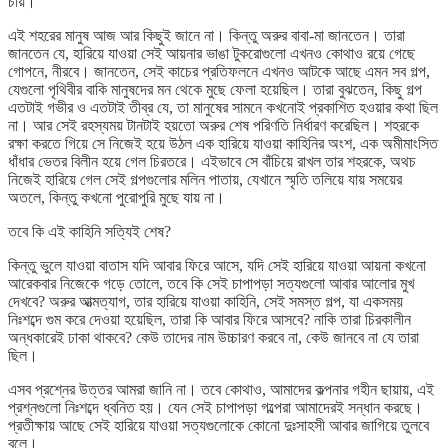
চায়।
এই শহরের মানুষ আজ আর কিছুই জানে না। কিন্তু অরুর বাবা-মা জানতেন। তারা
জানতেন যে, হারিয়ে যাওয়া সেই আয়নার ভাঙা টুকরোগুলো এখনও কোথাও রয়ে গেছে
গোপনে, নীরবে। জানতেন, সেই কাচের প্রতিফলনে এখনও আটকে আছে এমন সব গল্প,
যেগুলো পৃথিবীর বাকি মানুষদের মন থেকে মুছে ফেলা হয়েছিল। তারা বুঝতেন, কিছু গল্প
এতটাই গভীর ও এতটাই তীব্র যে, তা মানুষের সামনে কখনোই প্রকাশিত হওয়ার কথা ছিল
না। আর সেই রহস্যময় টানটাই হয়তো অরুর শেষ পরিণতি নির্ধারণ করেছিল। শহরকে
রক্ষা করতে গিয়ে সে নিজেই হয়ে উঠল এক হারিয়ে যাওয়া কাহিনির অংশ, এক অমীমাংসিত
ধাঁধার ভেতর বিলীন হয়ে গেল চিরতরে। এইভাবে সে বাঁচিয়ে রাখল তার শহরকে, অথচ
নিজেই হারিয়ে গেল সেই গল্পগুলোর মলিন পাতায়, যেখানে স্মৃতি তলিয়ে যায় সময়ের
অতলে, কিন্তু কখনো পুরোপুরি মুছে যায় না।
তবে কি এই কাহিনি সত্যিই শেষ?
কিন্তু ভুলে যাওয়া বাতাস যদি আবার ফিরে আসে, যদি সেই হারিয়ে যাওয়া আয়না কখনো
আরেকবার নিজেকে গড়ে তোলে, তবে কি সেই চাপাপড়া সত্যগুলো আবার আলোর মুখ
দেখবে? অরুর আত্মত্যাগ, তার হারিয়ে যাওয়া কাহিনি, সেই সমস্ত গল্প, যা একসময়
নিঃশব্দে গুম করে দেওয়া হয়েছিল, তারা কি আবার ফিরে আসবে? নাকি তারা চিরকালীন
অন্ধকারেই ঢাকা থাকবে? কেউ তাদের নাম উচ্চারণ করবে না, কেউ জানবে না যে তারা
ছিল।
এসব প্রশ্নের উত্তর আমরা জানি না। তবে কোথাও, আমাদের কল্পনার গহীন ছায়ায়, এই
প্রশ্নগুলো নিঃশব্দে ধ্বনিত হয়। যেন সেই চাপাপড়া গল্পেরা আমাদেরই সন্ধান করছে।
প্রতীক্ষায় আছে সেই হারিয়ে যাওয়া সত্যগুলোকে কোনো দুঃসাহসী আবার জাগিয়ে তুলবে
বলে।