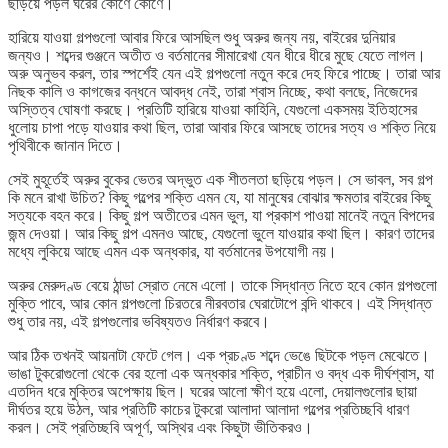
ছড়িয়ে পড়ল ঘরের কোণে কোণে।
হারিয়ে যাওয়া গল্পগুলো আবার ফিরে আসছিল শুধু অরুর জন্য নয়, বাইরের দুনিয়ার
জন্যও। শব্দের গুঞ্জনে অতীত ও বর্তমানের সীমারেখা যেন ধীরে ধীরে মুছে যেতে লাগল।
অরু অনুভব করল, তার স্পর্শেই যেন এই গল্পগুলো নতুন করে দেহ ফিরে পাচ্ছে। তারা আর
নিছক কালি ও কাগজের বন্ধনে আবদ্ধ নেই, তারা শ্বাস নিচ্ছে, কথা বলছে, নিজেদের
অস্তিত্ব ঘোষণা করছে। প্রতিটি হারিয়ে যাওয়া কাহিনি, যেগুলো একসময় ইতিহাসের
ধুলোয় চাপা পড়ে যাওয়ার কথা ছিল, তারা আবার ফিরে আসছে তাদের সত্য ও শক্তি নিয়ে
পৃথিবীকে জানান দিতে।
সেই মুহূর্তেই অরুর বুকের ভেতর অদ্ভুত এক শীতলতা ছড়িয়ে পড়ল। সে ভাবল, সব গল্প
কি মনে রাখা উচিত? কিছু গল্পের শক্তি এমন যে, যা মানুষের বোঝার ক্ষমতার বাইরের কিছু
সত্যকে বহন করে। কিছু গল্প অতীতের এমন ভুল, যা প্রকাশ পাওয়া মানেই নতুন বিপদের
জন্ম দেওয়া। আর কিছু গল্প এমনও আছে, যেগুলো ভুলে যাওয়ার কথা ছিল। কারণ তাদের
মধ্যে লুকিয়ে আছে এমন এক অন্ধকার, যা বর্তমানের উপযোগী নয়।
অরুর মেরুদণ্ড বেয়ে ঠান্ডা স্রোত নেমে এলো। তাকে সিদ্ধান্ত নিতে হবে কোন গল্পগুলো
মুক্তি পাবে, আর কোন গল্পগুলো চিরতরে নীরবতার ঘেরাটোপে বন্দি থাকবে। এই সিদ্ধান্ত
শুধু তার নয়, এই গল্পগুলোর ভবিষ্যতও নির্ধারণ করবে।
আর ঠিক তখনই আয়নাটা ফেটে গেল। এক প্রচণ্ড শব্দে ভেঙে ছিটকে পড়ল মেঝেতে।
ভাঙা টুকরোগুলো থেকে বের হলো এক অন্ধকার শক্তি, প্রাচীন ও বদ্ধ এক দীর্ঘশ্বাস, যা
এতদিন ধরে মুক্তির অপেক্ষায় ছিল। ঘরের আলো ক্ষীণ হয়ে এলো, দেয়ালগুলোর ছায়া
দীর্ঘতর হয়ে উঠল, আর প্রতিটি কাচের টুকরো আলাদা আলাদা গল্পের প্রতিচ্ছবি ধারণ
করল। সেই প্রতিচ্ছবি অপূর্ণ, অস্থির এবং কিছুটা ভীতিকরও।