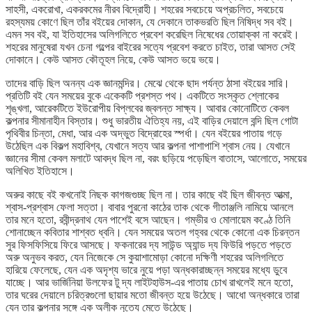
সাহসী, একরোখা, একরকমের নীরব বিদ্রোহী। শহরের সবচেয়ে অপ্রচলিত, সবচেয়ে
রহস্যময় কোণে ছিল তাঁর বইয়ের দোকান, যে দেকানে তাকভরতি ছিল নিষিদ্ধ সব বই।
এমন সব বই, যা ইতিহাসের অলিগলিতে প্রবেশ করেছিল নিষেধের তোয়াক্কা না করেই।
শহরের মানুষেরা যখন চেনা গল্পের বাইরের সত্যে প্রবেশ করতে চাইত, তারা আসত সেই
দোকানে। কেউ আসত কৌতূহল নিয়ে, কেউ আসত ভয়ে ভয়ে।
তাদের বাড়ি ছিল অনন্য এক জ্ঞানমন্দির। মেঝে থেকে ছাদ পর্যন্ত ঠাসা বইয়ের সারি।
প্রতিটি বই যেন সময়ের বুকে একেকটি প্রশস্ত পথ। একটিতে সংস্কৃত শ্লোকের
শৃঙ্খলা, আরেকটিতে ইউরোপীয় বিপ্লবের জ্বলন্ত সাক্ষ্য। আবার কোনোটিতে কেবল
কল্পনার সীমানাহীন বিস্তার। শুধু ভারতীয় ঐতিহ্য নয়, এই বাড়ির দেয়ালে বন্দি ছিল গোটা
পৃথিবীর চিন্তা, মেধা, আর এক অদ্ভুত বিদ্রোহের স্পর্ধা। যেন বইয়ের পাতায় গড়ে
উঠেছিল এক বিকল্প মহাবিশ্ব, যেখানে সত্য আর কল্পনা পাশাপাশি শ্বাস নেয়। যেখানে
জ্ঞানের সীমা কেবল মলাটে আবদ্ধ ছিল না, বরং ছড়িয়ে পড়েছিল বাতাসে, আলোতে, সময়ের
অলিখিত ইতিহাসে।
অরুর কাছে বই কখনোই নিছক কাগজগুচ্ছ ছিল না। তার কাছে বই ছিল জীবন্ত আত্মা,
শ্বাস-প্রশ্বাস ফেলা সত্তা। বাবার পুরনো কাঠের তাক থেকে গীতাঞ্জলি নামিয়ে আনলে
তার মনে হতো, রবীন্দ্রনাথ যেন পাশেই বসে আছেন। গম্ভীর ও মোলায়েম কণ্ঠে তিনি
শোনাচ্ছেন কবিতার শাশ্বত ধ্বনি। যেন সময়ের অতল গহ্বর থেকে কোনো এক চিরন্তন
সুর ফিসফিসিয়ে ফিরে আসছে। ফকনারের দ্য সাউন্ড অ্যান্ড দ্য ফিউরি পড়তে পড়তে
অরু অনুভব করত, যেন নিজেকে সে কুয়াশামোড়া কোনো দক্ষিণী শহরের অলিগলিতে
হারিয়ে ফেলেছে, যেন এক অদৃশ্য ভারে নুয়ে পড়া অন্ধকারাচ্ছন্ন সময়ের মধ্যে ডুবে
যাচ্ছে। আর ভার্জিনিয়া উলফের টু দ্য লাইটহাউস-এর পাতায় চোখ রাখলেই মনে হতো,
তার ঘরের দেয়ালে চরিত্রগুলো ছায়ার মতো জীবন্ত হয়ে উঠেছে। আধো অন্ধকারে তারা
যেন তার কল্পনার সঙ্গে এক অলীক নৃত্যে মেতে উঠেছে।