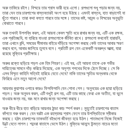
অরু তাকিয়ে রইল। বিস্ময়ে তার শ্বাস ভারী হয়ে এলো। গল্পগুলো শুধু পড়ার জন্য নয়,
তারা যেন তার চারপাশের বাস্তবতারই অংশ হয়ে উঠছে। এমনই বাস্তব, হাত বাড়ালেই যা
ছুঁতে পারবে। তারা কথা বলতে পারবে তার সঙ্গে। তাদের কষ্ট, আনন্দ ও বিস্ময়ের অনুভূতি
বোঝাতে পারবে।
অরু তখনই উপলব্ধি করল, এই আয়না কেবল স্মৃতি ধরে রাখার জন্য নয়, এটি এক রক্ষক,
এক প্রতিচ্ছবি, যা হারিয়ে যাওয়া গল্পগুলোকে জীবিত রাখে। গল্পগুলো কখনোই হারায়নি,
তারা এখানে বন্দি, সময়ের সীমানার বাইরে দাঁড়িয়ে অপেক্ষা করছে কেউ তাদের আবার স্মরণ
করবে বলে, আবার জাগিয়ে তুলবে বলে। প্রতিটি গল্প যেন একেকটি অবরুদ্ধ আত্মা, যারা
রয়েছে মুক্তির প্রতীক্ষায়।
অরুর রক্তে ছড়িয়ে পড়ল এক হিম শিহরণ। এই ঘর, এই আয়না তাকে এক গভীর
দায়িত্বের সামনে দাঁড় করিয়ে দিয়েছে, এক অদৃশ্য শপথের দিকে ঠেলে দিচ্ছে। সে কি
এসব বিস্মৃত কাহিনি সত্যিই হারিয়ে যেতে দেবে? নাকি তাদের স্মৃতির অন্ধকার থেকে
ফিরিয়ে এনে নতুন আলো দেবে?
আয়নার কুয়াশার ওপারে কারও ফিসফিসানি যেন শোনা গেল। অনুনয়ের এক ছায়া ছড়িয়ে
পড়ল। অরু অনুভব করল, এটি শুধুই গল্প নয়, এটি তার কাছে ফেরা এক অতীত, যা ভুলে
যাওয়ার জন্য নয়, বরং মনে রাখার জন্য অপেক্ষা করছে।
অরু ধীরে ধীরে হাত বাড়িয়ে আয়নার ঠান্ডা কাচ স্পর্শ করল। মুহূর্তেই চারপাশের বাতাস
কাঁপতে শুরু করল। যেন ঘরটা এক রহস্যময় শ্বাস ফেলে তার উপস্থিতিকে স্বীকার
করছে। হঠাৎ চারপাশের তাকভর্তি বইগুলো জীবন্ত হয়ে উঠল। পাতাগুলো নিজে নিজেই
উল্টে যেতে লাগল। শব্দেরা বাতাসে ভেসে উঠল। মুক্তির আনন্দে উন্মত্ত নাচের মতো