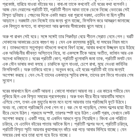
প্রকোষ্ঠ, হারিয়ে যাওয়া বইয়ের ঘর। বাবা-মা তাকে কখনোই এই ঘরের কথা বলেননি।
আজ যেন দেয়ালের প্রতিটি ইট, প্রতিটি শীতল আভা তাকে ডেকে নিচ্ছে ভেতরের সেই
বিস্মৃত দুনিয়ায়। পেছনের দিকে একটা মরচে ধরা পুরনো দরজা, এতদিন যা ছিল দৃষ্টির
আড়ালে। দরজাটা যেন নিজেই তার জন্য খুলে যাচ্ছে, ফিসফিস করে আমন্ত্রণ জানাচ্ছে
এক বিস্তৃত জগতে, যা বাস্তবতা আর কল্পনার সীমারেখায় ঝুলে আছে।
অরু পা রাখল সেই ঘরে। সঙ্গে সঙ্গেই তার শিরদাঁড়া বেয়ে শীতল স্রোত নেমে গেল। ঘরটি
দোকানের আকারের চেয়ে বহুগুণ বড়। যেন এক রহস্যময় কুঠুরি, যা সময়ের নিয়ম মানে
না। তাকগুলোতে স্তূপাকৃত বইগুলো কখনো বিবর্ণ হচ্ছে, আবার কখনো উজ্জ্বল হয়ে উঠছে
এক অনির্বচনীয় জীবন্ত অস্তিত্ব নিয়ে, যা একসঙ্গে টিকে আছে অতীত, বর্তমান আর এক
অদেখা ভবিষ্যতে। ঘরের প্রতিটি কোণ, প্রতিটি ধুলোবালি জমা তাক, প্রতিটি মলাট যেন
এক মৌন ভাষায় কথা বলছে। চারদিকে ভুলে যাওয়া, চেপে রাখা, মুছে দেওয়া কাহিনির
ফিসফিসানি। অরু তাকিয়ে থাকে। অনুভব করে, এই ঘরের প্রতিটি বই তার জন্যই
অপেক্ষা করছে। যেন সে-ই তাদের একমাত্র স্মৃতির রক্ষক, তাদের গল্প ফিরে পাওয়ার শেষ
সুযোগ।
ঘরের মাঝখানে ছিল একটি আয়না। কোনো সাধারণ আয়না নয়। এর কাচের গভীরে যেন
লুকিয়ে ছিল এক বিস্মৃত সময়ের প্রবেশদ্বার। অরু যখন ধীরে ধীরে আয়নাটির সামনে
এগিয়ে গেল, তখন এক মুহূর্তের জন্য মনে হলো আয়নায় তার প্রতিচ্ছবি ফুটে উঠবে।
অথচ না, কোনো প্রতিচ্ছবি দেখা গেল না। বরং সে যা পড়েছিল, সেসব গল্পের ছায়া ধীরে
ধীরে ভেসে উঠল। প্রথমে অস্পষ্ট, তারপর স্পষ্ট হয়ে উঠল : একটি গ্রাম, যেখানে কেউ
অপেক্ষা করছে। একটি শহর, যা একদিন আগুনে পুড়ে গিয়েছিল। কিংবা এক পরিচিত
চরিত্র, যে এতদিন বইয়ের পাতায় আটকে ছিল। প্রতিটি গল্পের অংশ, প্রতিটি চরিত্র,
প্রতিটি বিস্মৃত স্মৃতি আয়নার কুয়াশাচ্ছন্ন কাঁচে ধরা পড়ে আবার মিলিয়ে যাচ্ছে। যেন
সময়ের রেখা ধরে তারা ধুলো হয়ে উড়ে যাচ্ছে।