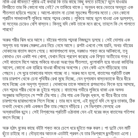
নাকি এরা জীবন্ত? পৃষ্ঠার এই কথারা কি তার কাছে কিছু বলতে চাইছে? ভুলে যাওয়ার
বিপরীতে তার কি কোনো দায় নেই? সে তাকিয়ে থাকে। অনুভব করে ভেতরে অদ্ভুত এক
শীতলতা ছড়িয়ে পড়ছে। আলো-বাতাস না ঢোকা সুড়ঙ্গের শীতলার মতো। যেন কোনো
প্রাচীন সাবধানবাণী লুকিয়ে আছে শব্দের রেখায়। লুকিয়ে আছে ভুলে যাওয়া এক দুঃস্বপ্ন,
যা সত্যের চেয়েও বেশি বাস্তব। কিন্তু যদি কেউ তাকে মনে রাখে, তাহলে কি সে পালাতে
পারবে?
অরুর শরীর ঝিম ধরে আসে। বইয়ের পাতায় শব্দেরা নিজছন্দে দুলছে। সেই দোলায় এক
অদৃশ্য ভয় অরুর মেরুদণ্ডের নিচে নেমে আসে। গল্পটা এখনো শেষ হয়নি, অথচ বইয়ের
দোকানের বাতাস বদলে গেছে। জানালাগুলো বন্ধ, দরজাও শক্ত করে আটকানো, তবু
কোথাও যেন একটা পথ খোলা, যেখান দিয়ে প্রবেশ করেছে এক বিস্মৃত অতীতের গন্ধ।
সেই বাতাসে মিশে আছে শুকিয়ে যাওয়া অরণ্যের শীতলতা, ধুলোবালি হয়ে যাওয়া কাহিনির
আবেশ, কোনো এক হারিয়ে যাওয়া জীবনের অবশেষ। যেন কেউ এসে দাঁড়িয়েছে তার
পেছনে। সে ঘুরে তাকানোর সাহস পাচ্ছে না। অরুর মনে হলো, বাতাসের প্রতিটি তরঙ্গ
তার চারপাশ থেকে চেনা পৃথিবীর রেখা মুছে দিচ্ছে, যেন দৃশ্যমান বাস্তবতাকে ধীরে ধীরে
শুষে নিচ্ছে এক অদৃশ্য শূন্যতা। দোকানের তাকে সাজানো গল্পগুলোও ফিকে হয়ে আসছে,
যেন শব্দের শরীর থেকে রং চুইয়ে পড়ছে। বাতাসের গভীরে লুকিয়ে থাকা এক অশুভ
অনুজ্ঞার অস্তিত্ব সে স্পষ্ট টের পায়। টের পায় এক নিঃশব্দ ধ্বংস, যা ধীরে ধীরে তার
চারপাশের ছায়াগুলোকে গিলে নিচ্ছে। তার মনে হলো, এই মুহূর্তে যদি সে ঘুরে তাকায়, ঠিক
তখনই দেখবে কেউ একজন ঠিক তার পেছনে দাঁড়িয়ে। সে নিঃশ্বাস ফেলছে এক
অস্বাভাবিক ছন্দে। সেই নিশ্বাসের প্রতিটি ওঠানামা যেন এই ঘরের বদ্ধ বাতাসের গতিপথ
বদলে দিচ্ছে।
অরু হঠাৎ বুকের কাছে বইটা শক্ত করে চেপে ধরে ছুটতে শুরু করল। পা দুটো যেন মাটি
ছুঁতে চাইছে না। দৌড়ানোর আতংক এতটাই প্রবল যে তার নিঃশ্বাসে ছন্দহীনতা এলো।