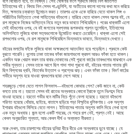
বলে বিবেচিত হবে, তা নিষিদ্ধ। সেই ঘোষণার ফলে প্রথমে বিদায় নিল জাতিগত
ইতিহাসের বই। বিদায় নিল সেসব পাণ্ডুলিপি, যা অতীতের কালো দাগের কথা মনে করিয়ে
দিত, ক্ষমতার চক্রান্ত উন্মোচন করত। তারপর একে একে হারিয়ে যেতে থাকল লিঙ্গ ও
পরিচিতির ভিত্তিতে লেখা সাহিত্যের বইগুলো। হারিয়ে যেতে থাকল সেসব গল্পের বই, যে
গল্প মানুষকে নিজের অস্তিত্ব নিয়ে নতুন করে ভাবতে শিখিয়েছিল। পরের ধাক্কাটি এলো
সেই বইগুলোর ওপর, যে বই জগতের স্বপ্নময় রূপকথায় প্রশ্ন তুলেছিল, ইতিহাসের
অলিগলিতে লুকিয়ে থাকা সত্যগুলোকে উন্মোচিত করতে চেয়েছিল। ধাক্কা এলো সেই
গল্পগুলোর ওপর, যে গল্প মানুষকে শিখিয়েছিল ভিন্নভাবে ভাবতে, ভিন্নভাবে দেখতে।
বইয়ের মলাটের ফাঁকে লুকিয়ে থাকা অক্ষরগুলো আতংকিত হয়ে পড়েছিল। প্রথমে কেউ
বুঝতে পারেনি। ধুলোয় ঢাকা তাকের ফাঁকা জায়গাগুলো ক্রমশ আরও ফাঁকা হতে থাকল।
একদিন অরু খেয়াল করল তার বাবার দোকানের সেই পুরনো কাঠের তাকগুলোর মাঝখানে এক
গভীর শূন্যতা। সেসব তাকে আগে ছিল গাদা গাদা পুরনো বই, বইয়ের পাতায় পাতায় বন্দি
ছিল বিপ্লবের ধ্বনি, বিতর্কের উত্তাপ ও প্রশ্নের ঝড়। এখন ফাঁকা তাক। বিবর্ণ কাঠের
গভীরে অদৃশ্য হয়ে যাওয়া শব্দগুলোর ছায়া লেগে আছে।
শহরজুড়ে শোনা যেতে লাগল ফিসফাস—বইগুলো কোথায় গেল? কেউ জানে না, কেউ
বলতে চায় না। হয়তো সেসব বই রাতের অন্ধকারে কোনো ট্রাকে তুলে নিঃশব্দে নিয়ে
যাওয়া হয়েছে। হয়তো গভীর বনে মাটির নিচে পুঁতে ফেলা হয়েছে। হয়তো বইগুলো
পরিণত হয়েছে ধোঁয়ায়, ছাইয়ে, বাতাসে ছড়িয়ে পড়া বিস্মৃতির ধুলিকণায়। এক অদৃশ্য
ইশারায় বইগুলো মিলিয়ে যেতে লাগল। ইতিহাসের পাতায় অদৃশ্য কালি দিয়ে লেখা হলো
এক নতুন অধ্যায়। জন্ম হলো একটি শহরের, যে শহরে গল্প নেই, প্রশ্ন নেই। আছে
কেবল অনুচ্চারিত শূন্যতা, আর কেবল দীর্ঘ ও অব্যক্ত নীরবতা।
অরু দেখল, তার চারপাশের বইয়ের দুনিয়া ধীরে ধীরে এক অন্ধকারে ডুবে যাচ্ছে। যে
পাতাগুলো একসময় আলো জ্বালিয়ে রেখেছিল, তারা নিভে যাচ্ছে একে একে। যেন কেউ