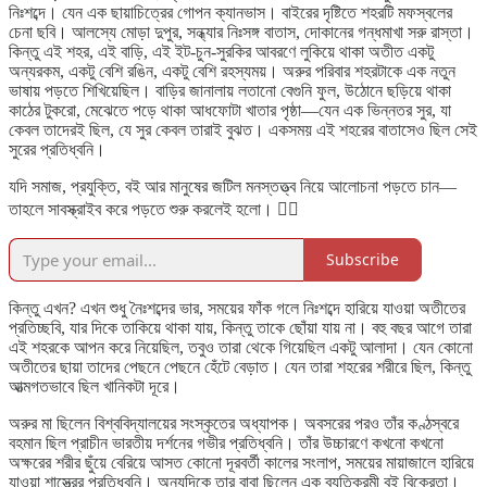
নিঃশব্দে। যেন এক ছায়াচিত্রের গোপন ক্যানভাস। বাইরের দৃষ্টিতে শহরটি মফস্বলের
চেনা ছবি। আলস্যে মোড়া দুপুর, সন্ধ্যার নিঃসঙ্গ বাতাস, দোকানের গন্ধমাখা সরু রাস্তা।
কিন্তু এই শহর, এই বাড়ি, এই ইট-চুন-সুরকির আবরণে লুকিয়ে থাকা অতীত একটু
অন্যরকম, একটু বেশি রঙিন, একটু বেশি রহস্যময়। অরুর পরিবার শহরটাকে এক নতুন
ভাষায় পড়তে শিখিয়েছিল। বাড়ির জানালায় লতানো বেগুনি ফুল, উঠোনে ছড়িয়ে থাকা
কাঠের টুকরো, মেঝেতে পড়ে থাকা আধফোটা খাতার পৃষ্ঠা—যেন এক ভিন্নতর সুর, যা
কেবল তাদেরই ছিল, যে সুর কেবল তারাই বুঝত। একসময় এই শহরের বাতাসেও ছিল সেই
সুরের প্রতিধ্বনি।
যদি সমাজ, প্রযুক্তি, বই আর মানুষের জটিল মনস্তত্ত্ব নিয়ে আলোচনা পড়তে চান—
তাহলে সাবস্ক্রাইব করে পড়তে শুরু করলেই হলো। 👇🏻
Subscribe
কিন্তু এখন? এখন শুধু নৈঃশব্দের ভার, সময়ের ফাঁক গলে নিঃশব্দে হারিয়ে যাওয়া অতীতের
প্রতিচ্ছবি, যার দিকে তাকিয়ে থাকা যায়, কিন্তু তাকে ছোঁয়া যায় না। বহু বছর আগে তারা
এই শহরকে আপন করে নিয়েছিল, তবুও তারা থেকে গিয়েছিল একটু আলাদা। যেন কোনো
অতীতের ছায়া তাদের পেছনে পেছনে হেঁটে বেড়াত। যেন তারা শহরের শরীরে ছিল, কিন্তু
আত্মগতভাবে ছিল খানিকটা দূরে।
অরুর মা ছিলেন বিশ্ববিদ্যালয়ের সংস্কৃতের অধ্যাপক। অবসরের পরও তাঁর কণ্ঠস্বরে
বহমান ছিল প্রাচীন ভারতীয় দর্শনের গভীর প্রতিধ্বনি। তাঁর উচ্চারণে কখনো কখনো
অক্ষরের শরীর ছুঁয়ে বেরিয়ে আসত কোনো দূরবর্তী কালের সংলাপ, সময়ের মায়াজালে হারিয়ে
যাওয়া শাস্ত্রের প্রতিধ্বনি। অন্যদিকে তার বাবা ছিলেন এক ব্যতিক্রমী বই বিক্রেতা।