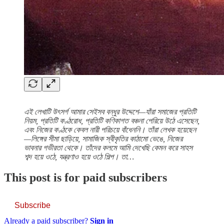
এই লেখাটি উৎসর্গ আমার সেইসব বন্ধুর উদ্দেশে—যাঁরা সমাজের প্রতিটি
নিয়ম, প্রতিটি কণ্ঠরোধ, প্রতিটি কণিকাগত বঞ্চনা পেরিয়ে উঠে এসেছেন,
এবং নিজের কণ্ঠকে কেবল নারী পরিচয়ে বাঁধেননি। তাঁরা লেখক হয়েছেন
—লিঙ্গের সীমা ছাড়িয়ে, সামাজিক স্বীকৃতির কাঠামো ভেঙে, নিজের
ভাবনার গভীরতা থেকে। তাঁদের কলমে আমি দেখেছি কেমন করে সাহস
শব্দ হয়ে ওঠে, যন্ত্রণাও হয়ে ওঠে শিল্প। তা…
This post is for paid subscribers
Subscribe
Already a paid subscriber?
Sign in